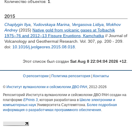
Количество объектов:
1
.
2015
Chaplygin Ilya
,
Yudovskaya Marina
,
Vergasova Lidiya
,
Mokhov
Andrey
(2015)
Native gold from volcanic gases at Tolbachik
1975–76 and 2012–13 Fissure Eruptions, Kamchatka
// Journal of
Volcanology and Geothermal Research. Vol. 307, pp. 200 - 209.
doi:
10.1016/j.jvolgeores.2015.08.018
.
Этот список был создан
Sat Aug 8 22:04:04 2026 +12
.
О репозитории
|
Политика репозитория
|
Контакты
©
Институт вулканологии и сейсмологии ДВО РАН
, 2012-
2026
Репозиторий Института вулканологии и сейсмологии ДВО РАН создан на
платформе
EPrints 3
, которая разработана в
Школе электроники и
компьютерных наук
Университета Саутгемптона.
Более подробная
информация о разработчиках программного обеспечения
.