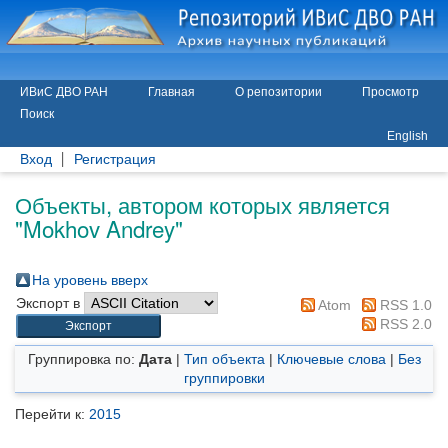
ИВиС ДВО РАН
Главная
О репозитории
Просмотр
Поиск
English
Вход
Регистрация
Объекты, автором которых является
"
Mokhov Andrey
"
На уровень вверх
Экспорт в
Atom
RSS 1.0
RSS 2.0
Группировка по:
Дата
|
Тип объекта
|
Ключевые слова
|
Без
группировки
Перейти к:
2015