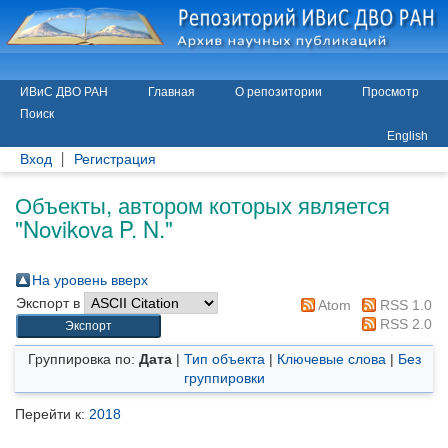
ИВиС ДВО РАН
Главная
О репозитории
Просмотр
Поиск
English
Вход
Регистрация
Объекты, автором которых является
"
Novikova P. N.
"
На уровень вверх
Экспорт в
Atom
RSS 1.0
RSS 2.0
Группировка по:
Дата
|
Тип объекта
|
Ключевые слова
|
Без
группировки
Перейти к:
2018