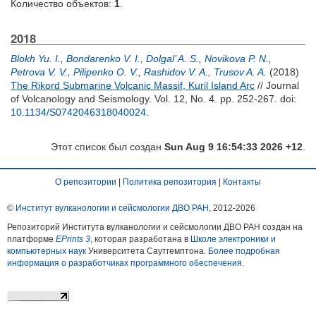
Количество объектов:
1
.
2018
Blokh Yu. I.
,
Bondarenko V. I.
,
Dolgal’ A. S.
,
Novikova P. N.
,
Petrova V. V.
,
Pilipenko O. V.
,
Rashidov V. A.
,
Trusov A. A.
(2018)
The Rikord Submarine Volcanic Massif, Kuril Island Arc
// Journal
of Volcanology and Seismology. Vol. 12, No. 4. pp. 252-267.
doi:
10.1134/S0742046318040024
.
Этот список был создан
Sun Aug 9 16:54:33 2026 +12
.
О репозитории
|
Политика репозитория
|
Контакты
©
Институт вулканологии и сейсмологии ДВО РАН
, 2012-
2026
Репозиторий Института вулканологии и сейсмологии ДВО РАН создан на
платформе
EPrints 3
, которая разработана в
Школе электроники и
компьютерных наук
Университета Саутгемптона.
Более подробная
информация о разработчиках программного обеспечения
.