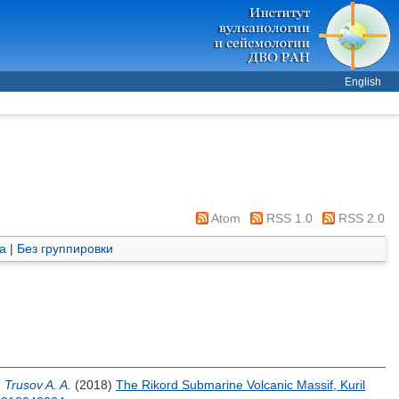
English
Atom
RSS 1.0
RSS 2.0
а
|
Без группировки
,
Trusov A. A.
(2018)
The Rikord Submarine Volcanic Massif, Kuril