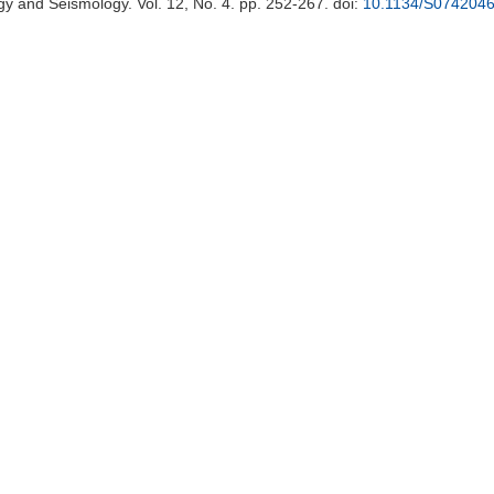
ogy and Seismology. Vol. 12, No. 4. pp. 252-267.
doi:
10.1134/S074204