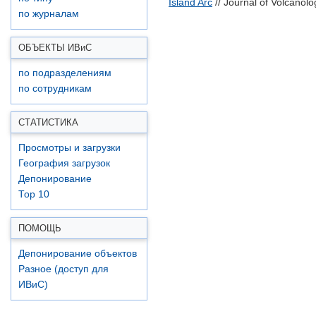
Island Arc
// Journal of Volcanol
по журналам
ОБЪЕКТЫ ИВ
и
С
по подразделениям
по сотрудникам
СТАТИСТИКА
Просмотры и загрузки
География загрузок
Депонирование
Top 10
ПОМОЩЬ
Депонирование объектов
Разное (доступ для
ИВиС)