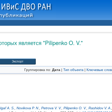
оторых является "
Pilipenko O. V.
"
Группировка по:
Дата
|
Тип объекта
|
Ключевые слов
lgal’ A. S.
,
Novikova P. N.
,
Petrova V. V.
,
Pilipenko O. V.
,
Rashidov V. A.