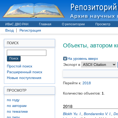
ИВиС ДВО РАН
Главная
О репозитории
Просмотр
Вход
Регистрация
Объекты, автором к
ПОИСК
На уровень вверх
Экспорт в
Простой поиск
Расширенный поиск
Новые поступления
Перейти к:
2018
ПРОСМОТР
Количество объектов:
1
.
по году
2018
по авторам
по тематике
Blokh Yu. I.
,
Bondarenko V. I.
,
Do
по типу