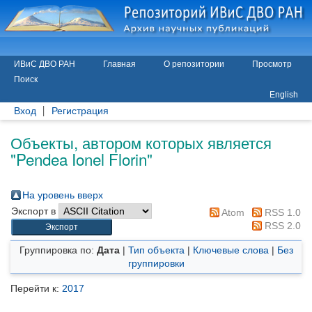
ИВиС ДВО РАН
Главная
О репозитории
Просмотр
Поиск
English
Вход
Регистрация
Объекты, автором которых является
"
Pendea Ionel Florin
"
На уровень вверх
Экспорт в
Atom
RSS 1.0
RSS 2.0
Группировка по:
Дата
|
Тип объекта
|
Ключевые слова
|
Без
группировки
Перейти к:
2017