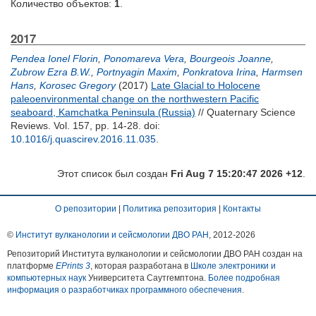
Количество объектов:
1
.
2017
Pendea Ionel Florin
,
Ponomareva Vera
,
Bourgeois Joanne
,
Zubrow Ezra B.W.
,
Portnyagin Maxim
,
Ponkratova Irina
,
Harmsen
Hans
,
Korosec Gregory
(2017)
Late Glacial to Holocene
paleoenvironmental change on the northwestern Pacific
seaboard, Kamchatka Peninsula (Russia)
// Quaternary Science
Reviews. Vol. 157, pp. 14-28.
doi:
10.1016/j.quascirev.2016.11.035
.
Этот список был создан
Fri Aug 7 15:20:47 2026 +12
.
О репозитории
|
Политика репозитория
|
Контакты
©
Институт вулканологии и сейсмологии ДВО РАН
, 2012-
2026
Репозиторий Института вулканологии и сейсмологии ДВО РАН создан на
платформе
EPrints 3
, которая разработана в
Школе электроники и
компьютерных наук
Университета Саутгемптона.
Более подробная
информация о разработчиках программного обеспечения
.