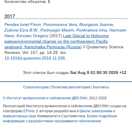
Количество объектов:
1
.
2017
Pendea Ionel Florin
,
Ponomareva Vera
,
Bourgeois Joanne
,
Zubrow Ezra B.W.
,
Portnyagin Maxim
,
Ponkratova Irina
,
Harmsen
Hans
,
Korosec Gregory
(2017)
Late Glacial to Holocene
paleoenvironmental change on the northwestern Pacific
seaboard, Kamchatka Peninsula (Russia)
// Quaternary Science
Reviews. Vol. 157, pp. 14-28.
doi:
10.1016/j.quascirev.2016.11.035
.
Этот список был создан
Sat Aug 8 01:00:30 2026 +12
.
О репозитории
|
Политика репозитория
|
Контакты
©
Институт вулканологии и сейсмологии ДВО РАН
, 2012-
2026
Репозиторий Института вулканологии и сейсмологии ДВО РАН создан на
платформе
EPrints 3
, которая разработана в
Школе электроники и
компьютерных наук
Университета Саутгемптона.
Более подробная
информация о разработчиках программного обеспечения
.