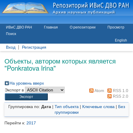
ИВиС ДВО РАН
Главная
О репозитории
Просмотр
Поиск
English
Вход
Регистрация
Объекты, автором которых является
"
Ponkratova Irina
"
На уровень вверх
Экспорт в
Atom
RSS 1.0
RSS 2.0
Группировка по:
Дата
|
Тип объекта
|
Ключевые слова
|
Без
группировки
Перейти к:
2017