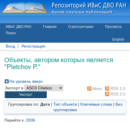
ИВиС ДВО РАН
Главная
О репозитории
Просмотр
Поиск
English
Вход
Регистрация
Объекты, автором которых является
"
Pletchov P.
"
На уровень вверх
Экспорт в
Atom
RSS 1.0
RSS 2.0
Группировка по:
Дата
|
Тип объекта
|
Ключевые слова
|
Без
группировки
Перейти к:
2006