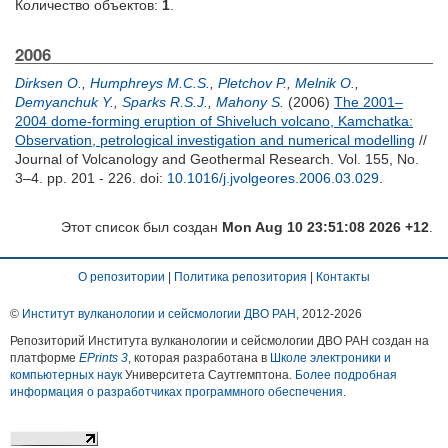
Количество объектов:
1
.
2006
Dirksen O.
,
Humphreys M.C.S.
,
Pletchov P.
,
Melnik O.
,
Demyanchuk Y.
,
Sparks R.S.J.
,
Mahony S.
(2006)
The 2001–
2004 dome-forming eruption of Shiveluch volcano, Kamchatka:
Observation, petrological investigation and numerical modelling
//
Journal of Volcanology and Geothermal Research. Vol. 155, No.
3–4. pp. 201 - 226.
doi:
10.1016/j.jvolgeores.2006.03.029
.
Этот список был создан
Mon Aug 10 23:51:08 2026 +12
.
О репозитории
|
Политика репозитория
|
Контакты
©
Институт вулканологии и сейсмологии ДВО РАН
, 2012-
2026
Репозиторий Института вулканологии и сейсмологии ДВО РАН создан на
платформе
EPrints 3
, которая разработана в
Школе электроники и
компьютерных наук
Университета Саутгемптона.
Более подробная
информация о разработчиках программного обеспечения
.