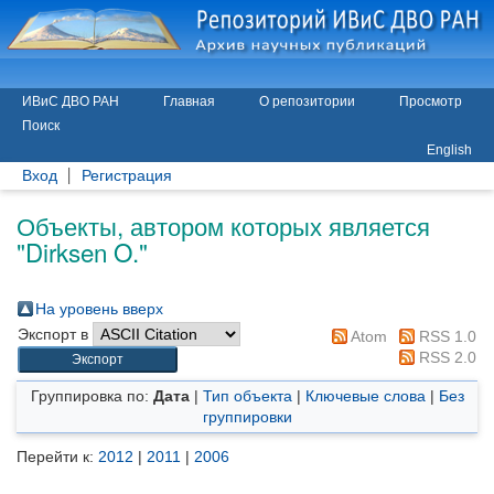
ИВиС ДВО РАН
Главная
О репозитории
Просмотр
Поиск
English
Вход
Регистрация
Объекты, автором которых является
"
Dirksen O.
"
На уровень вверх
Экспорт в
Atom
RSS 1.0
RSS 2.0
Группировка по:
Дата
|
Тип объекта
|
Ключевые слова
|
Без
группировки
Перейти к:
2012
|
2011
|
2006