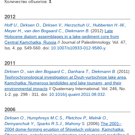
Количество объектов:
3
.
2012
Hoff U.
,
Dirksen O.
,
Dirksen V.
,
Herzschuh U.
,
Hubberten H.-W.
,
Meyer H.
,
van den Bogaard C.
,
Diekmann B.
(2012)
Late
Holocene diatom assemblages in a lake-sediment core from
Central Kamchatka, Russia
// Journal of Paleolimnology. Vol. 47,
Iss. 4. pp. 549-560.
doi:
10.1007/s10933-012-9580-y
.
2011
Dirksen O.
,
van den Bogaard C.
,
Danhara T.
,
Diekmann B.
(2011)
Tephrochronological investigation at Dvuh-yurtochnoe lake area,
Kamchatka: Numerous landslides and lake tsunami, and their
environmental impacts
// Quaternary International. Vol. 246, No.
1-2. pp. 298 - 311.
doi:
10.1016/j.quaint.2011.08.032
.
2006
Dirksen O.
,
Humphreys M.C.S.
,
Pletchov P.
,
Melnik O.
,
Demyanchuk Y.
,
Sparks R.S.J.
,
Mahony S.
(2006)
The 2001–
2004 dome-forming eruption of Shiveluch volcano, Kamchatka: