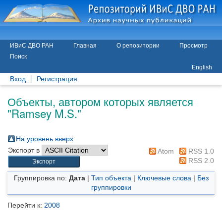
ИВиС ДВО РАН
Главная
О репозитории
Просмотр
Поиск
English
Вход
Регистрация
Объекты, автором которых является
"
Ramsey M.S.
"
На уровень вверх
Экспорт в
Atom
RSS 1.0
RSS 2.0
Группировка по:
Дата
|
Тип объекта
|
Ключевые слова
|
Без
группировки
Перейти к:
2008