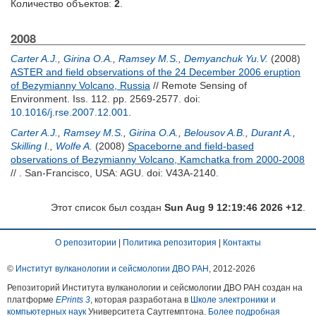
Количество объектов:
2
.
2008
Carter A.J.
,
Girina O.A.
,
Ramsey M.S.
,
Demyanchuk Yu.V.
(2008)
ASTER and field observations of the 24 December 2006 eruption
of Bezymianny Volcano, Russia
// Remote Sensing of
Environment. Iss. 112. pp. 2569-2577.
doi:
10.1016/j.rse.2007.12.001
.
Carter A.J.
,
Ramsey M.S.
,
Girina O.A.
,
Belousov A.B.
,
Durant A.
,
Skilling I.
,
Wolfe A.
(2008)
Spaceborne and field-based
observations of Bezymianny Volcano, Kamchatka from 2000-2008
// . San-Francisco, USA: AGU. doi: V43A-2140.
Этот список был создан
Sun Aug 9 12:19:46 2026 +12
.
О репозитории
|
Политика репозитория
|
Контакты
©
Институт вулканологии и сейсмологии ДВО РАН
, 2012-
2026
Репозиторий Института вулканологии и сейсмологии ДВО РАН создан на
платформе
EPrints 3
, которая разработана в
Школе электроники и
компьютерных наук
Университета Саутгемптона.
Более подробная