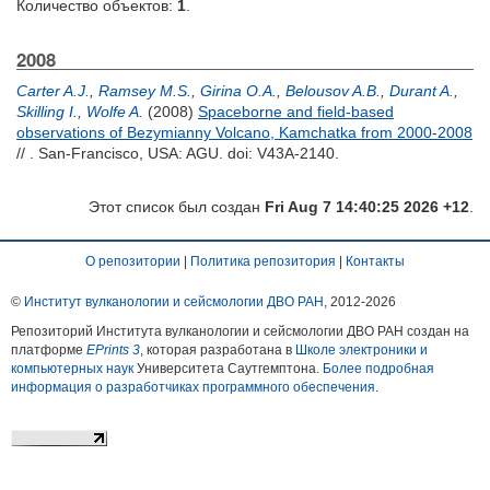
Количество объектов:
1
.
2008
Carter A.J.
,
Ramsey M.S.
,
Girina O.A.
,
Belousov A.B.
,
Durant A.
,
Skilling I.
,
Wolfe A.
(2008)
Spaceborne and field-based
observations of Bezymianny Volcano, Kamchatka from 2000-2008
// . San-Francisco, USA: AGU. doi: V43A-2140.
Этот список был создан
Fri Aug 7 14:40:25 2026 +12
.
О репозитории
|
Политика репозитория
|
Контакты
©
Институт вулканологии и сейсмологии ДВО РАН
, 2012-
2026
Репозиторий Института вулканологии и сейсмологии ДВО РАН создан на
платформе
EPrints 3
, которая разработана в
Школе электроники и
компьютерных наук
Университета Саутгемптона.
Более подробная
информация о разработчиках программного обеспечения
.