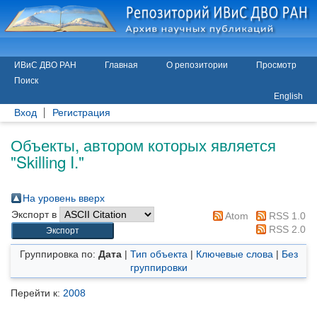
ИВиС ДВО РАН
Главная
О репозитории
Просмотр
Поиск
English
Вход
Регистрация
Объекты, автором которых является
"
Skilling I.
"
На уровень вверх
Экспорт в
Atom
RSS 1.0
RSS 2.0
Группировка по:
Дата
|
Тип объекта
|
Ключевые слова
|
Без
группировки
Перейти к:
2008