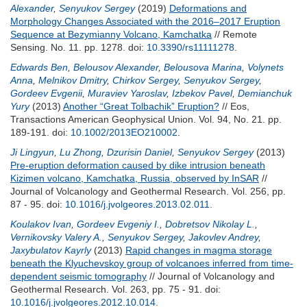
Alexander
,
Senyukov Sergey
(2019)
Deformations and
Morphology Changes Associated with the 2016–2017 Eruption
Sequence at Bezymianny Volcano, Kamchatka
// Remote
Sensing. No. 11. pp. 1278.
doi:
10.3390/rs11111278
.
Edwards Ben
,
Belousov Alexander
,
Belousova Marina
,
Volynets
Anna
,
Melnikov Dmitry
,
Chirkov Sergey
,
Senyukov Sergey
,
Gordeev Evgenii
,
Muraviev Yaroslav
,
Izbekov Pavel
,
Demianchuk
Yury
(2013)
Another “Great Tolbachik” Eruption?
// Eos,
Transactions American Geophysical Union. Vol. 94, No. 21. pp.
189-191.
doi:
10.1002/2013EO210002
.
Ji Lingyun
,
Lu Zhong
,
Dzurisin Daniel
,
Senyukov Sergey
(2013)
Pre-eruption deformation caused by dike intrusion beneath
Kizimen volcano, Kamchatka, Russia, observed by InSAR
//
Journal of Volcanology and Geothermal Research. Vol. 256, pp.
87 - 95.
doi:
10.1016/j.jvolgeores.2013.02.011
.
Koulakov Ivan
,
Gordeev Evgeniy I.
,
Dobretsov Nikolay L.
,
Vernikovsky Valery A.
,
Senyukov Sergey
,
Jakovlev Andrey
,
Jaxybulatov Kayrly
(2013)
Rapid changes in magma storage
beneath the Klyuchevskoy group of volcanoes inferred from time-
dependent seismic tomography
// Journal of Volcanology and
Geothermal Research. Vol. 263, pp. 75 - 91.
doi:
10.1016/j.jvolgeores.2012.10.014
.