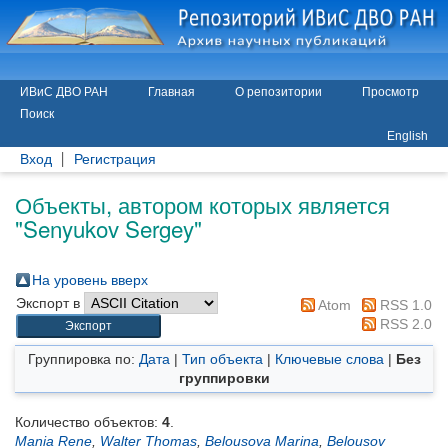
ИВиС ДВО РАН
Главная
О репозитории
Просмотр
Поиск
English
Вход
Регистрация
Объекты, автором которых является
"
Senyukov Sergey
"
На уровень вверх
Экспорт в
Atom
RSS 1.0
RSS 2.0
Группировка по:
Дата
|
Тип объекта
|
Ключевые слова
|
Без
группировки
Количество объектов:
4
.
Mania Rene
,
Walter Thomas
,
Belousova Marina
,
Belousov