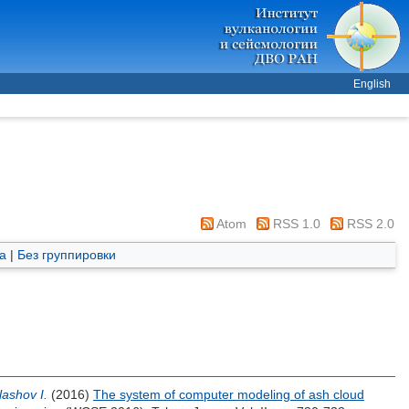
English
Atom
RSS 1.0
RSS 2.0
а
|
Без группировки
lashov I.
(2016)
The system of computer modeling of ash cloud