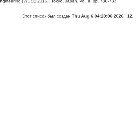
gineering (WCSE 2016). Tokyo, Japan. Vol. II. pp. 730-733.
Этот список был создан
Thu Aug 6 04:20:06 2026 +12
.