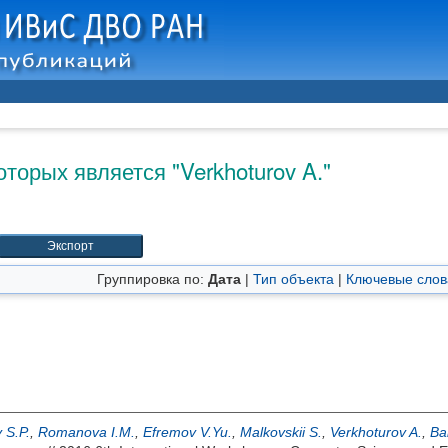
оторых является "
Verkhoturov A.
"
Группировка по:
Дата
|
Тип объекта
|
Ключевые слов
 S.P.
,
Romanova I.M.
,
Efremov V.Yu.
,
Malkovskii S.
,
Verkhoturov A.
,
Ba