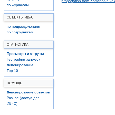
propagation from Kamchatka vo
по журналам
ОБЪЕКТЫ ИВ
и
С
по подразделениям
по сотрудникам
СТАТИСТИКА
Просмотры и загрузки
География загрузок
Депонирование
Top 10
ПОМОЩЬ
Депонирование объектов
Разное (доступ для
ИВиС)