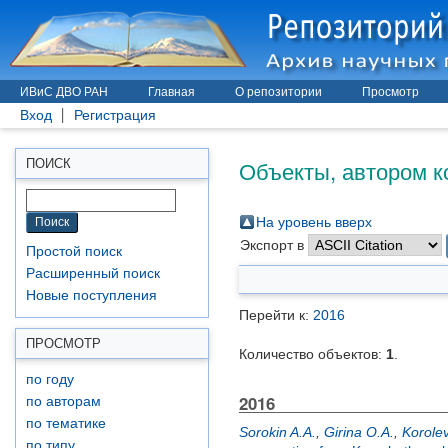
ИВиС ДВО РАН
Главная
О репозитории
Просмотр
Вход
Регистрация
Объекты, автором к
ПОИСК
На уровень вверх
Экспорт в
Простой поиск
Расширенный поиск
Новые поступления
Перейти к:
2016
ПРОСМОТР
Количество объектов:
1
.
по году
2016
по авторам
по тематике
Sorokin A.A.
,
Girina O.A.
,
Korolev
по типу