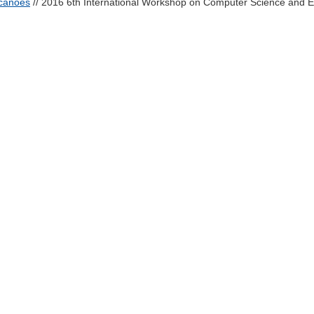
lcanoes
// 2016 6th International Workshop on Computer Science and En