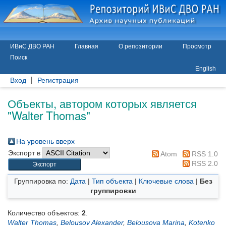
ИВиС ДВО РАН
Главная
О репозитории
Просмотр
Поиск
English
Вход
Регистрация
Объекты, автором которых является
"
Walter Thomas
"
На уровень вверх
Экспорт в
Atom
RSS 1.0
RSS 2.0
Группировка по:
Дата
|
Тип объекта
|
Ключевые слова
|
Без
группировки
Количество объектов:
2
.
Walter Thomas
,
Belousov Alexander
,
Belousova Marina
,
Kotenko