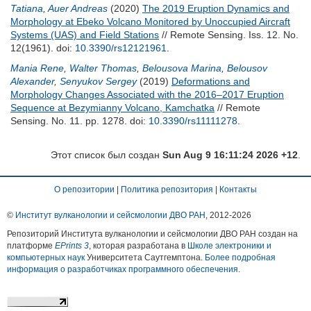
Tatiana
,
Auer Andreas
(2020)
The 2019 Eruption Dynamics and
Morphology at Ebeko Volcano Monitored by Unoccupied Aircraft
Systems (UAS) and Field Stations
// Remote Sensing. Iss. 12. No.
12(1961).
doi:
10.3390/rs12121961
.
Mania Rene
,
Walter Thomas
,
Belousova Marina
,
Belousov
Alexander
,
Senyukov Sergey
(2019)
Deformations and
Morphology Changes Associated with the 2016–2017 Eruption
Sequence at Bezymianny Volcano, Kamchatka
// Remote
Sensing. No. 11. pp. 1278.
doi:
10.3390/rs11111278
.
Этот список был создан
Sun Aug 9 16:11:24 2026 +12
.
О репозитории
|
Политика репозитория
|
Контакты
©
Институт вулканологии и сейсмологии ДВО РАН
, 2012-
2026
Репозиторий Института вулканологии и сейсмологии ДВО РАН создан на
платформе
EPrints 3
, которая разработана в
Школе электроники и
компьютерных наук
Университета Саутгемптона.
Более подробная
информация о разработчиках программного обеспечения
.