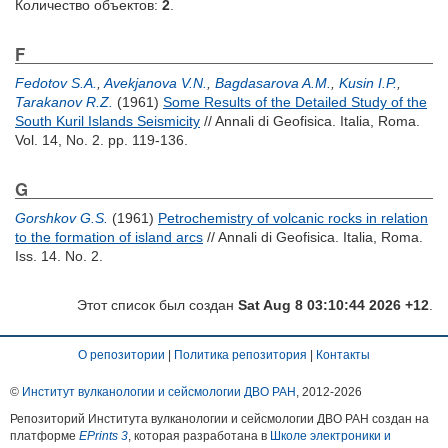
Количество объектов:
2
.
F
Fedotov S.A.
,
Avekjanova V.N.
,
Bagdasarova A.M.
,
Kusin I.P.
,
Tarakanov R.Z.
(1961)
Some Results of the Detailed Study of the
South Kuril Islands Seismicity
// Annali di Geofisica. Italia, Roma.
Vol. 14, No. 2. pp. 119-136.
G
Gorshkov G.S.
(1961)
Petrochemistry of volcanic rocks in relation
to the formation of island arcs
// Annali di Geofisica. Italia, Roma.
Iss. 14. No. 2.
Этот список был создан
Sat Aug 8 03:10:44 2026 +12
.
О репозитории
|
Политика репозитория
|
Контакты
©
Институт вулканологии и сейсмологии ДВО РАН
, 2012-
2026
Репозиторий Института вулканологии и сейсмологии ДВО РАН создан на
платформе
EPrints 3
, которая разработана в
Школе электроники и