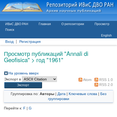
ИВиС ДВО РАН
Главная
О репозитории
Просмотр
Поиск
English
Вход
Регистрация
Просмотр публикаций "Annali di
Geofisica" > год "1961"
На уровень вверх
Экспорт в
Atom
RSS 1.0
RSS 2.0
Группировка по:
Авторы
|
Дата
|
Ключевые слова
|
Без
группировки
Перейти к:
F
|
G