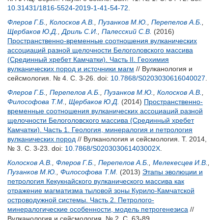
10.31431/1816-5524-2019-1-41-54-72
.
Флеров Г.Б.
,
Колосков А.В.
,
Пузанков М.Ю.
,
Перепелов А.Б.
,
Щербаков Ю.Д.
,
Дриль С.И.
,
Палесский С.В.
(2016)
Пространственно-временные соотношения вулканических
ассоциаций разной щелочности Белоголовского массива
(Срединный хребет Камчатки). Часть II. Геохимия
вулканических пород и источники магм
// Вулканология и
сейсмология. № 4. С. 3-26.
doi:
10.7868/S0203030616040027
.
Флеров Г.Б.
,
Перепелов А.Б.
,
Пузанков М.Ю.
,
Колосков А.В.
,
Философова Т.М.
,
Щербаков Ю.Д.
(2014)
Пространственно-
временные соотношения вулканических ассоциаций разной
щелочности Белоголовского массива (Срединный хребет
Камчатки). Часть 1. Геология, минералогия и петрология
вулканических пород
// Вулканология и сейсмология. Т. 2014,
№ 3. С. 3-23.
doi:
10.7868/S020303061403002X
.
Колосков А.В.
,
Флеров Г.Б.
,
Перепелов А.Б.
,
Мелекесцев И.В.
,
Пузанков М.Ю.
,
Философова Т.М.
(2013)
Этапы эволюции и
петрология Кекукнайского вулканического массива как
отражение магматизма тыловой зоны Курило-Камчатской
островодужной системы. Часть 2. Петролого-
минералогические особенности, модель петрогенезиса
//
Вулканология и сейсмология. № 2. С. 63-89.