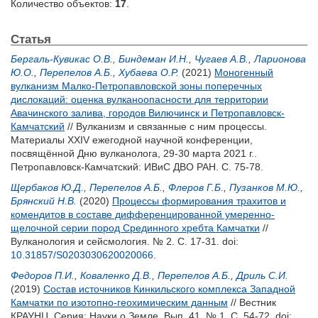
Количество объектов:
17
.
Статья
Бергаль-Кувикас О.В.
,
Биндеман И.Н.
,
Чугаев А.В.
,
Ларионова
Ю.О.
,
Перепелов А.Б.
,
Хубаева О.Р.
(2021)
Моногенный
вулканизм Малко-Петропавловской зоны поперечных
дислокаций: оценка вулканоопасности для территории
Авачинского залива, городов Вилючинск и Петропавловск-
Камчатский
// Вулканизм и связанные с ним процессы.
Материалы XXIV ежегодной научной конференции,
посвящённой Дню вулканолога, 29-30 марта 2021 г..
Петропавловск-Камчатский: ИВиС ДВО РАН. С. 75-78.
Щербаков Ю.Д.
,
Перепелов А.Б.
,
Флеров Г.Б.
,
Пузанков М.Ю.
,
Брянский Н.В.
(2020)
Процессы формирования трахитов и
комендитов в составе дифференцированной умеренно-
щелочной серии пород Срединного хребта Камчатки
//
Вулканология и сейсмология. № 2. С. 17-31.
doi:
10.31857/S0203030620020066
.
Федоров П.И.
,
Коваленко Д.В.
,
Перепелов А.Б.
,
Дриль С.И.
(2019)
Cостав источников Кинкильского комплекса Западной
Камчатки по изотопно-геохимическим данным
// Вестник
КРАУНЦ. Серия: Науки о Земле. Вып. 41. № 1. С. 54-72.
doi: