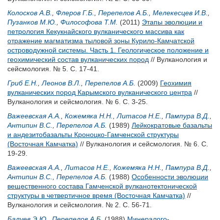
Колосков А.В.
,
Флеров Г.Б.
,
Перепелов А.Б.
,
Мелекесцев И.В.
,
Пузанков М.Ю.
,
Философова Т.М.
(2011)
Этапы эволюции и
петрология Кекукнайского вулканического массива как
отражение магматизма тыловой зоны Курило-Камчатской
островодужной системы. Часть 1. Геологическое положение и
геохимический состав вулканических пород
// Вулканология и
сейсмология. № 5. С. 17-41.
Гриб Е.Н.
,
Леонов В.Л.
,
Перепелов А.Б.
(2009)
Геохимия
вулканических пород Карымского вулканического центра
//
Вулканология и сейсмология. № 6. С. 3-25.
Важеевская А.А.
,
Кожемяка Н.Н.
,
Литасов Н.Е.
,
Пампура В.Д.
,
Антипин В.С.
,
Перепелов А.Б.
(1989)
Лейкократовые базальты
и андезитобазальты Кроноцко-Гамченской структуры
(Восточная Камчатка)
// Вулканология и сейсмология. № 6. С.
19-29.
Важеевская А.А.
,
Литасов Н.Е.
,
Кожемяка Н.Н.
,
Пампура В.Д.
,
Антипин В.С.
,
Перепелов А.Б.
(1988)
Особенности эволюции
вещественного состава Гамченской вулканотектонической
структуры в четвертичное время (Восточная Камчатка)
//
Вулканология и сейсмология. № 2. С. 56-71.
Балуев Э.Ю.
,
Перепелов А.Б.
(1988)
Минералого-