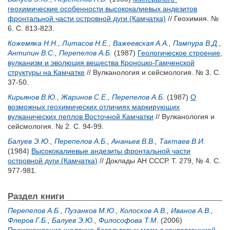
геохимические особенности высококалиевых андезитов
фронтальной части островной дуги (Камчатка)
// Геохимия. №
6. С. 813-823.
Кожемяка Н.Н.
,
Литасов Н.Е.
,
Важеевская А.А.
,
Пампура В.Д.
,
Антипин В.С.
,
Перепелов А.Б.
(1987)
Геологическое строение,
вулканизм и эволюция вещества Кроноцко-Гамченской
структуры на Камчатке
// Вулканология и сейсмология. № 3. С.
37-50.
Кирьянов В.Ю.
,
Жаринов С.Е.
,
Перепелов А.Б.
(1987)
О
возможных геохимических отличиях маркирующих
вулканических пеплов Восточной Камчатки
// Вулканология и
сейсмология. № 2. С. 94-99.
Балуев Э.Ю.
,
Перепелов А.Б.
,
Ананьев В.В.
,
Тактаев В.И.
(1984)
Высококалиевые андезиты фронтальной части
островной дуги (Камчатка)
// Доклады АН СССР. Т. 279, № 4. С.
977-981.
Раздел книги
Перепелов А.Б.
,
Пузанков М.Ю.
,
Колосков А.В.
,
Иванов А.В.
,
Флеров Г.Б.
,
Балуев Э.Ю.
,
Философова Т.М.
(2006)