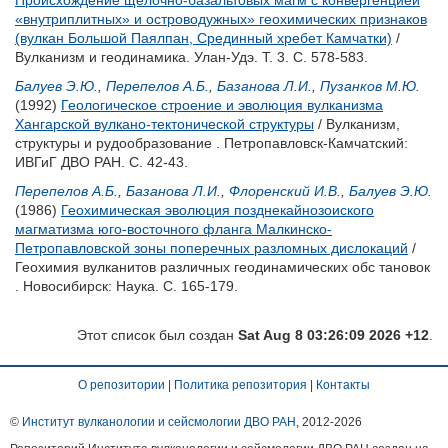
Происхождение щелочно-базальтовых магм с конвергенцией
«внутриплитных» и островодужных» геохимических признаков
(вулкан Большой Паялпан, Срединный хребет Камчатки)
/
Вулканизм и геодинамика. Улан-Удэ. Т. 3. С. 578-583.
Балуев Э.Ю.
,
Перепелов А.Б.
,
Базанова Л.И.
,
Пузанков М.Ю.
(1992)
Геологическое строение и эволюция вулканизма
Хангарской вулкано-тектонической структуры
/ Вулканизм,
структуры и рудообразование . Петропавловск-Камчатский:
ИВГиГ ДВО РАН. С. 42-43.
Перепелов А.Б.
,
Базанова Л.И.
,
Флоренский И.В.
,
Балуев Э.Ю.
(1986)
Геохимическая эволюция позднекайнозоиского
магматизма юго-восточного фланга Малкинско-
Петропавловской зоны поперечных разломных дислокаций
/
Геохимия вулканитов различных геодинамических обс тановок
. Новосибирск: Наука. С. 165-179.
Этот список был создан
Sat Aug 8 03:26:09 2026 +12
.
О репозитории
|
Политика репозитория
|
Контакты
©
Институт вулканологии и сейсмологии ДВО РАН
, 2012-
2026