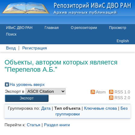
ИВиС ДВО РАН
Главная
О репозитории
Просмотр
Поиск
English
Вход
Регистрация
Объекты, автором которых является
"
Перепелов А.Б.
"
На уровень вверх
Экспорт в
Atom
RSS 1.0
RSS 2.0
Группировка по:
Дата
|
Тип объекта
|
Ключевые слова
|
Без
группировки
Перейти к:
Статья
|
Раздел книги