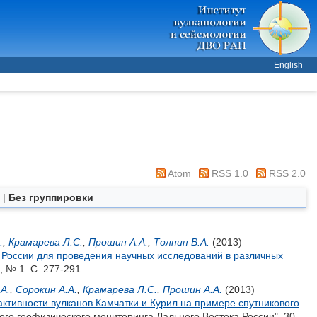
English
Atom
RSS 1.0
RSS 2.0
|
Без группировки
.
,
Крамарева Л.С.
,
Прошин А.А.
,
Толпин В.А.
(2013)
России для проведения научных исследований в различных
 № 1. С. 277-291.
А.
,
Сорокин А.А.
,
Крамарева Л.С.
,
Прошин А.А.
(2013)
тивности вулканов Камчатки и Курил на примере спутникового
го геофизического мониторинга Дальнего Востока России", 30