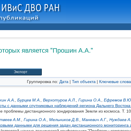
оторых является "
Прошин А.А.
"
Группировка по:
Дата
|
Тип объекта
|
Ключевые слова
кин А.А.
,
Бурцев М.А.
,
Верхотуров А.Л.
,
Гирина О.А.
,
Ефремов В.Ю
ы с данными спутниковых наблюдений региона Дальнего Востока 
е проблемы дистанционного зондирования Земли из космоса. Т. 10,
твеев А.М.
,
Гирина О.А.
,
Мельников Д.В.
,
Маневич А.Г.
,
Нуждаев А.
ковыми данными для решения задач дистанционного мониторинга ак
 Четвертой научно-технической конференции "Проблемы комплексно