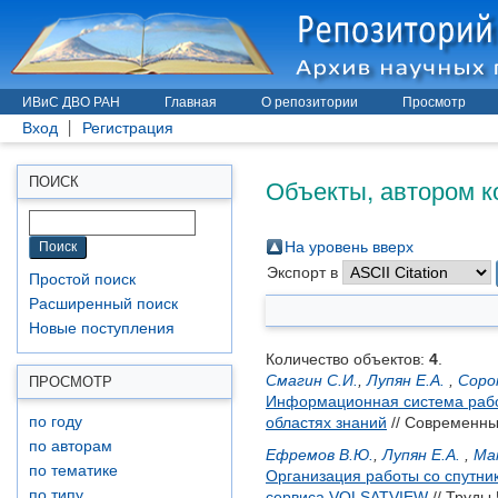
ИВиС ДВО РАН
Главная
О репозитории
Просмотр
Вход
Регистрация
Объекты, автором к
ПОИСК
На уровень вверх
Экспорт в
Простой поиск
Расширенный поиск
Новые поступления
Количество объектов:
4
.
Смагин С.И.
,
Лупян Е.А.
,
Соро
ПРОСМОТР
Информационная система работ
по году
областях знаний
// Современны
по авторам
Ефремов В.Ю.
,
Лупян Е.А.
,
Ма
по тематике
Организация работы со спутни
по типу
сервиса VOLSATVIEW
// Труды