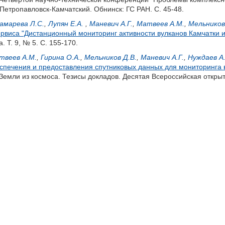
г. Петропавловск-Камчатский. Обнинск: ГС РАН. С. 45-48.
амарева Л.С.
,
Лупян Е.А.
,
Маневич А.Г.
,
Матвеев А.М.
,
Мельников
виса "Дистанционный мониторинг активности вулканов Камчатки и
 Т. 9, № 5. С. 155-170.
твеев А.М.
,
Гирина О.А.
,
Мельников Д.В.
,
Маневич А.Г.
,
Нуждаев А.
спечения и предоставления спутниковых данных для мониторинга 
Земли из космоса. Тезисы докладов. Десятая Всероссийская откры