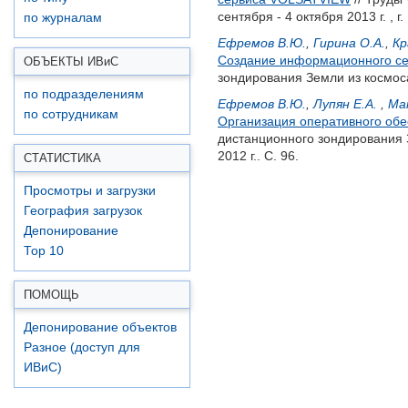
сентября - 4 октября 2013 г. , 
по журналам
Ефремов В.Ю.
,
Гирина О.А.
,
Кр
Создание информационного сер
ОБЪЕКТЫ ИВ
и
С
зондирования Земли из космоса.
по подразделениям
Ефремов В.Ю.
,
Лупян Е.А.
,
Ма
по сотрудникам
Организация оперативного обе
дистанционного зондирования 
2012 г.. С. 96.
СТАТИСТИКА
Просмотры и загрузки
География загрузок
Депонирование
Top 10
ПОМОЩЬ
Депонирование объектов
Разное (доступ для
ИВиС)