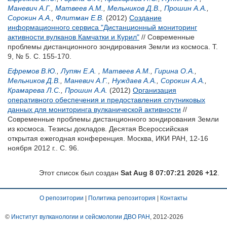
Маневич А.Г.
,
Матвеев А.М.
,
Мельников Д.В.
,
Прошин А.А.
,
Сорокин А.А.
,
Флитман Е.В.
(2012)
Создание
информационного сервиса "Дистанционный мониторинг
активности вулканов Камчатки и Курил"
// Современные
проблемы дистанционного зондирования Земли из космоса. Т.
9, № 5. С. 155-170.
Ефремов В.Ю.
,
Лупян Е.А.
,
Матвеев А.М.
,
Гирина О.А.
,
Мельников Д.В.
,
Маневич А.Г.
,
Нуждаев А.А.
,
Сорокин А.А.
,
Крамарева Л.С.
,
Прошин А.А.
(2012)
Организация
оперативного обеспечения и предоставления спутниковых
данных для мониторинга вулканической активности
//
Современные проблемы дистанционного зондирования Земли
из космоса. Тезисы докладов. Десятая Всероссийская
открытая ежегодная конференция. Москва, ИКИ РАН, 12-16
ноября 2012 г.. С. 96.
Этот список был создан
Sat Aug 8 07:07:21 2026 +12
.
О репозитории
|
Политика репозитория
|
Контакты
©
Институт вулканологии и сейсмологии ДВО РАН
, 2012-
2026