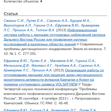
Количество объектов:
4
.
Статья
Смагин С.И.
,
Лупян Е.А.
,
Сорокин А.А.
,
Бурцев М.А.
,
Верхотуров А.Л.
,
Гирина О.А.
,
Ефремов В.Ю.
,
Крамарева
Л.С.
,
Прошин А.А.
,
Толпин В.А.
(2013)
Информационная
система работы с данными спутниковых наблюдений региона
Дальнего Востока России для проведения научных
исследований в различных областях знаний
// Современные
проблемы дистанционного зондирования Земли из космоса. Т.
10, № 1. С. 277-291.
Ефремов В.Ю.
,
Лупян Е.А.
,
Матвеев А.М.
,
Гирина О.А.
,
Мельников Д.В.
,
Маневич А.Г.
,
Нуждаев А.А.
,
Сорокин А.А.
,
Крамарева Л.С.
,
Прошин А.А.
(2013)
Организация работы со
спутниковыми данными для решения задач дистанционного
мониторинга активности вулканов Камчатки и Курил на
примере спутникового сервиса VOLSATVIEW
// Труды
Четвертой научно-технической конференции "Проблемы
комплексного геофизического мониторинга Дальнего Востока
России", 30 сентября - 4 октября 2013 г. , г. Петропавловск-
Камчатский. Обнинск: ГС РАН. С. 45-48.
Ефремов В.Ю.
,
Гирина О.А.
,
Крамарева Л.С.
,
Лупян Е.А.
,