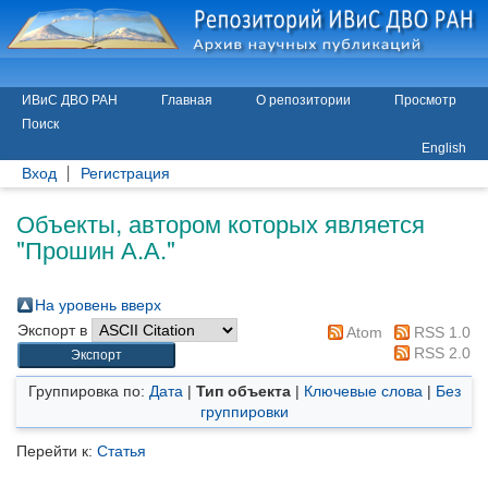
ИВиС ДВО РАН
Главная
О репозитории
Просмотр
Поиск
English
Вход
Регистрация
Объекты, автором которых является
"
Прошин А.А.
"
На уровень вверх
Экспорт в
Atom
RSS 1.0
RSS 2.0
Группировка по:
Дата
|
Тип объекта
|
Ключевые слова
|
Без
группировки
Перейти к:
Статья