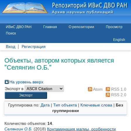
ИВиС ДВО РАН
Главная
О репозитории
Просмотр
Поиск
English
Вход
Регистрация
Объекты, автором которых является
"
Селянгин О.Б.
"
На уровень вверх
Экспорт в
Atom
RSS 1.0
RSS 2.0
Группировка по:
Дата
|
Тип объекта
|
Ключевые слова
|
Без
группировки
Количество объектов:
14
.
Селянгин О.Б.
(2018)
Контаминация магмы, особенности