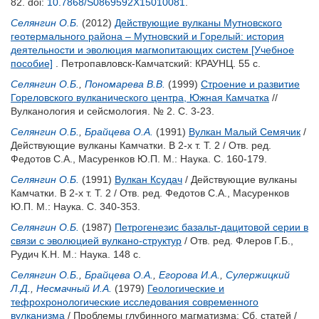
82.
doi:
10.7868/S0869592X15010081
.
Селянгин О.Б.
(2012)
Действующие вулканы Мутновского
геотермального района – Мутновский и Горелый: история
деятельности и эволюция магмопитающих систем [Учебное
пособие]
. Петропавловск-Камчатский: КРАУНЦ. 55 с.
Селянгин О.Б.
,
Пономарева В.В.
(1999)
Строение и развитие
Гореловского вулканического центра, Южная Камчатка
//
Вулканология и сейсмология. № 2. С. 3-23.
Селянгин О.Б.
,
Брайцева О.А.
(1991)
Вулкан Малый Семячик
/
Действующие вулканы Камчатки. В 2-х т. Т. 2 / Отв. ред.
Федотов С.А.
,
Масуренков Ю.П.
М.: Наука. С. 160-179.
Селянгин О.Б.
(1991)
Вулкан Ксудач
/ Действующие вулканы
Камчатки. В 2-х т. Т. 2 / Отв. ред.
Федотов С.А.
,
Масуренков
Ю.П.
М.: Наука. С. 340-353.
Селянгин О.Б.
(1987)
Петрогенезис базальт-дацитовой серии в
связи с эволюцией вулкано-структур
/ Отв. ред.
Флеров Г.Б.
,
Рудич К.Н.
М.: Наука. 148 с.
Селянгин О.Б.
,
Брайцева О.А.
,
Егорова И.А.
,
Сулержицкий
Л.Д.
,
Несмачный И.А.
(1979)
Геологические и
тефрохронологические исследования современного
вулканизма
/ Проблемы глубинного магматизма: Сб. статей /