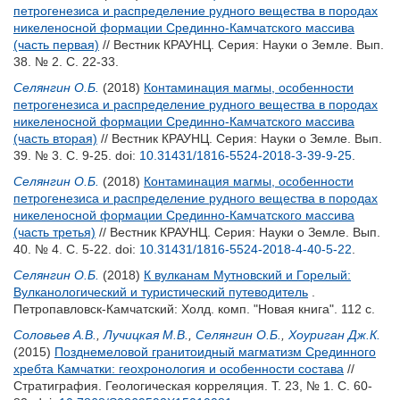
петрогенезиса и распределение рудного вещества в породах
никеленосной формации Срединно-Камчатского массива
(часть первая)
// Вестник КРАУНЦ. Серия: Науки о Земле. Вып.
38. № 2. С. 22-33.
Селянгин О.Б.
(2018)
Контаминация магмы, особенности
петрогенезиса и распределение рудного вещества в породах
никеленосной формации Срединно-Камчатского массива
(часть вторая)
// Вестник КРАУНЦ. Серия: Науки о Земле. Вып.
39. № 3. С. 9-25.
doi:
10.31431/1816-5524-2018-3-39-9-25
.
Селянгин О.Б.
(2018)
Контаминация магмы, особенности
петрогенезиса и распределение рудного вещества в породах
никеленосной формации Срединно-Камчатского массива
(часть третья)
// Вестник КРАУНЦ. Серия: Науки о Земле. Вып.
40. № 4. С. 5-22.
doi:
10.31431/1816-5524-2018-4-40-5-22
.
Селянгин О.Б.
(2018)
К вулканам Мутновский и Горелый:
Вулканологический и туристический путеводитель
.
Петропавловск-Камчатский: Холд. комп. "Новая книга". 112 с.
Соловьев А.В.
,
Лучицкая М.В.
,
Селянгин О.Б.
,
Хоуриган Дж.К.
(2015)
Позднемеловой гранитоидный магматизм Срединного
хребта Камчатки: геохронология и особенности состава
//
Стратиграфия. Геологическая корреляция. Т. 23, № 1. С. 60-