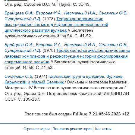
Отв. ред.
Соболев B.C.
М.: Наука. С. 31-49.
Брайцева О.А.
,
Егорова И.А.
,
Несмачный И.А.
,
Селянгин О.Б.
,
Сулержицкий Л.Д.
(1978)
Тефрохронологические
исследования как метод изучения закономерностей
циклического развития вулкана
// Бюллетень
вулканологических станций. № 54. С. 41-52.
Брайцева О.А.
,
Егорова И.А.
,
Несмачный И.А.
,
Селянгин О.Б.
,
Сулержицкий Л.Д.
(1978)
Тефрохронологическое датирование
лавовых комплексов и реконструкция истории формирования
современного вулкана
// Бюллетень вулканологических
станций. № 55. С. 41-53.
Селянгин О.Б.
(1974)
Карымская группа вулканов. Вулканы
Карымский и Малый Семячик
/ Вулканы и геотермы Камчатки.
Материалы IV Всесоюзного вулканологического совещания /
Отв. ред.
Эрлих Э.Н.
Петропавловск-Камчатский: ИВ ДВНЦ АН
СССР. С. 105-137.
Этот список был создан
Fri Aug 7 21:05:46 2026 +12
.
О репозитории
|
Политика репозитория
|
Контакты