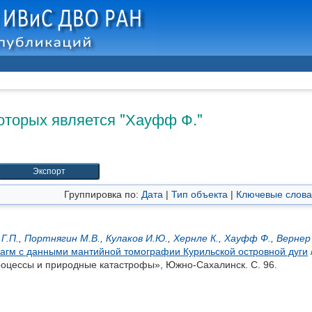
оторых является "
Хауфф Ф.
"
Группировка по:
Дата
|
Тип объекта
|
Ключевые слова
Г.П.
,
Портнягин М.В.
,
Кулаков И.Ю.
,
Хернле К.
,
Хауфф Ф.
,
Вернер 
магм с данными мантийной томографии Курильской островной дуги
оцессы и природные катастрофы», Южно-Сахалинск. С. 96.