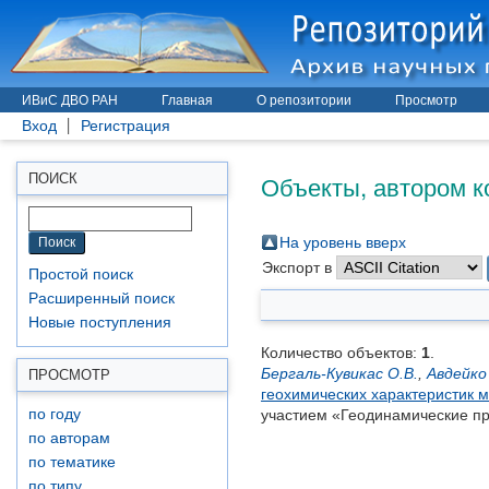
ИВиС ДВО РАН
Главная
О репозитории
Просмотр
Вход
Регистрация
Объекты, автором к
ПОИСК
На уровень вверх
Экспорт в
Простой поиск
Расширенный поиск
Новые поступления
Количество объектов:
1
.
Бергаль-Кувикас О.В.
,
Авдейко 
ПРОСМОТР
геохимических характеристик 
по году
участием «Геодинамические пр
по авторам
по тематике
по типу