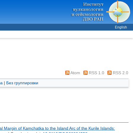
English
Atom
RSS 1.0
RSS 2.0
ва
|
Без группировки
al Margin of Kamchatka to the Island Arc of the Kurile Islands: