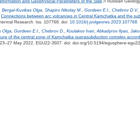
Deformation and Geophysical Parameters of the Slab
// Russian Geolog
,
Bergal-Kuvikas Olga
,
Shapiro Nikolay M.
,
Gordeev E.I.
,
Chebrov D.V.
)
Connections between arc volcanoes in Central Kamchatka and the subd
thermal Research. Iss. 107768.
doi:
10.1016/j.jvolgeores.2023.107768
.
s Olga
,
Gordeev E.I.
,
Chebrov D.
,
Koulakov Ivan
,
Abkadyrov Ilyas
,
Jako
ure of the central zone of Kamchatka suprasubduction complex accordi
a, 23–27 May 2022, EGU22-3507.
doi: doi.org/10.5194/egusphere-egu22