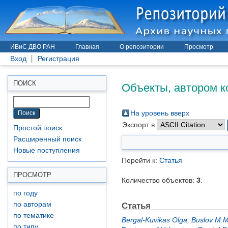
ИВиС ДВО РАН
Главная
О репозитории
Просмотр
Вход
Регистрация
Объекты, автором к
ПОИСК
На уровень вверх
Экспорт в
Простой поиск
Расширенный поиск
Новые поступления
Перейти к:
Статья
ПРОСМОТР
Количество объектов:
3
.
по году
Статья
по авторам
по тематике
Bergal-Kuvikas Olga
,
Buslov M.M
по типу