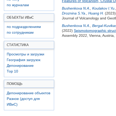
Features of Volcanism, Crustal 
по журналам
Bushenkova N.A.
,
Koulakov I.Yu.
Droznina S.Ya.
,
Huang H.
(2023
ОБЪЕКТЫ ИВ
и
С
Journal of Volcanology and Geo
Bushenkova N.A.
,
Bergal-Kuvika
по подразделениям
(2022)
Seismotomographic struct
по сотрудникам
Assembly 2022, Vienna, Austri
СТАТИСТИКА
Просмотры и загрузки
География загрузок
Депонирование
Top 10
ПОМОЩЬ
Депонирование объектов
Разное (доступ для
ИВиС)