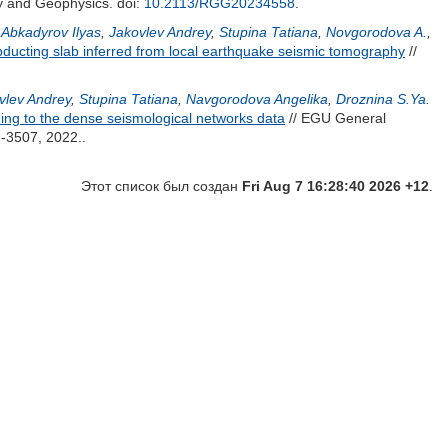
y and Geophysics.
doi:
10.2113/RGG20234558
.
,
Abkadyrov Ilyas
,
Jakovlev Andrey
,
Stupina Tatiana
,
Novgorodova A.
,
ucting slab inferred from local earthquake seismic tomography
//
vlev Andrey
,
Stupina Tatiana
,
Navgorodova Angelika
,
Droznina S.Ya.
ng to the dense seismological networks data
// EGU General
-3507, 2022..
Этот список был создан
Fri Aug 7 16:28:40 2026 +12
.