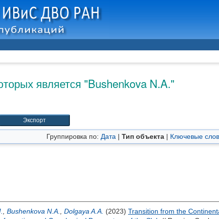
оторых является "
Bushenkova N.A.
"
Группировка по:
Дата
|
Тип объекта
|
Ключевые сло
.
,
Bushenkova N.A.
,
Dolgaya A.A.
(2023)
Transition from the Continent