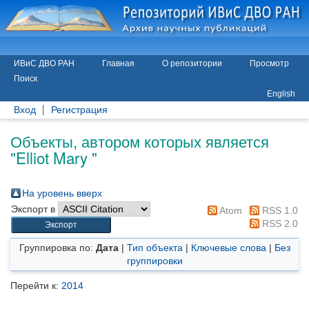
ИВиС ДВО РАН
Главная
О репозитории
Просмотр
Поиск
English
Вход
Регистрация
Объекты, автором которых является
"
Elliot Mary
"
На уровень вверх
Экспорт в
Atom
RSS 1.0
RSS 2.0
Группировка по:
Дата
|
Тип объекта
|
Ключевые слова
|
Без
группировки
Перейти к:
2014