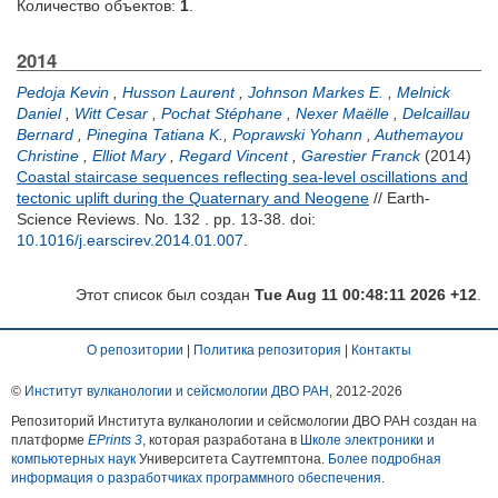
Количество объектов:
1
.
2014
Pedoja Kevin
,
Husson Laurent
,
Johnson Markes E.
,
Melnick
Daniel
,
Witt Cesar
,
Pochat Stéphane
,
Nexer Maëlle
,
Delcaillau
Bernard
,
Pinegina Tatiana K.
,
Poprawski Yohann
,
Authemayou
Christine
,
Elliot Mary
,
Regard Vincent
,
Garestier Franck
(2014)
Coastal staircase sequences reflecting sea-level oscillations and
tectonic uplift during the Quaternary and Neogene
// Earth-
Science Reviews. No. 132 . pp. 13-38.
doi:
10.1016/j.earscirev.2014.01.007
.
Этот список был создан
Tue Aug 11 00:48:11 2026 +12
.
О репозитории
|
Политика репозитория
|
Контакты
©
Институт вулканологии и сейсмологии ДВО РАН
, 2012-
2026
Репозиторий Института вулканологии и сейсмологии ДВО РАН создан на
платформе
EPrints 3
, которая разработана в
Школе электроники и
компьютерных наук
Университета Саутгемптона.
Более подробная
информация о разработчиках программного обеспечения
.