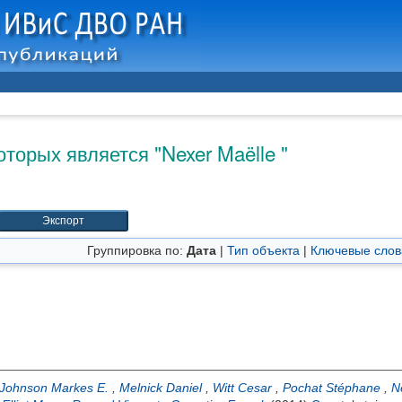
оторых является "
Nexer Maëlle
"
Группировка по:
Дата
|
Тип объекта
|
Ключевые слов
Johnson Markes E.
,
Melnick Daniel
,
Witt Cesar
,
Pochat Stéphane
,
N