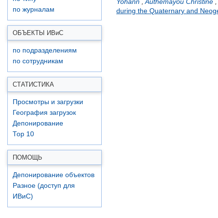
Yohann
,
Authemayou Christine
по журналам
during the Quaternary and Neo
ОБЪЕКТЫ ИВ
и
С
по подразделениям
по сотрудникам
СТАТИСТИКА
Просмотры и загрузки
География загрузок
Депонирование
Top 10
ПОМОЩЬ
Депонирование объектов
Разное (доступ для
ИВиС)