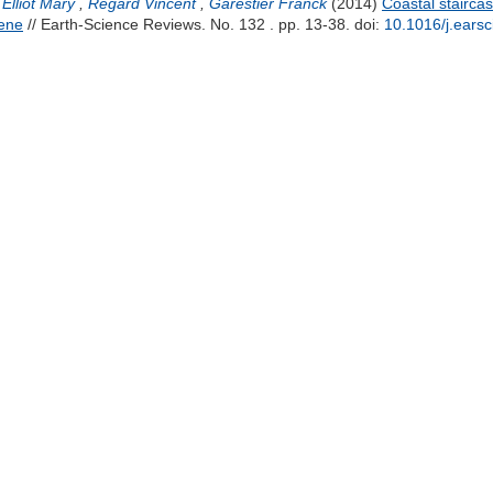
,
Elliot Mary
,
Regard Vincent
,
Garestier Franck
(2014)
Coastal staircas
gene
// Earth-Science Reviews. No. 132 . pp. 13-38.
doi:
10.1016/j.earsc