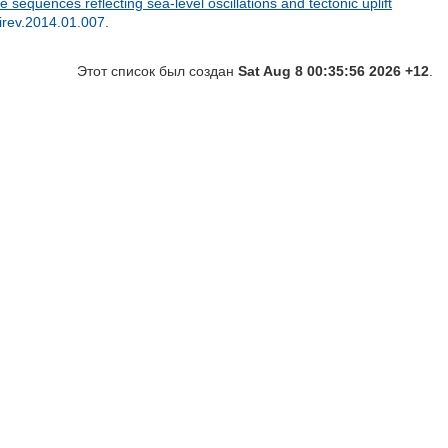
e sequences reflecting sea-level oscillations and tectonic uplift
irev.2014.01.007
.
Этот список был создан
Sat Aug 8 00:35:56 2026 +12
.