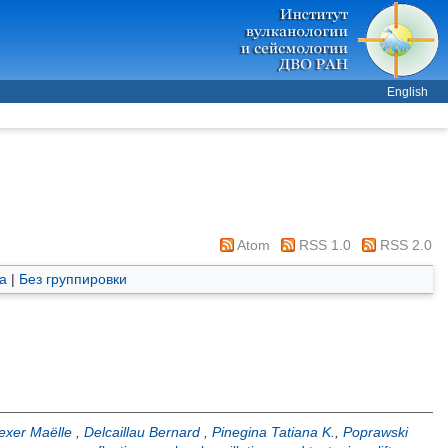
English
Atom
RSS 1.0
RSS 2.0
а
|
Без группировки
exer Maëlle
,
Delcaillau Bernard
,
Pinegina Tatiana K.
,
Poprawski