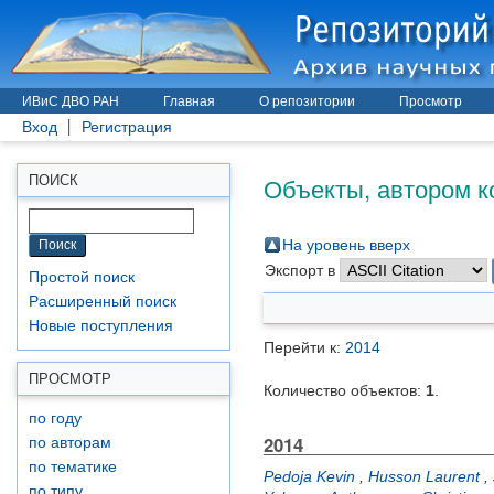
ИВиС ДВО РАН
Главная
О репозитории
Просмотр
Вход
Регистрация
Объекты, автором к
ПОИСК
На уровень вверх
Экспорт в
Простой поиск
Расширенный поиск
Новые поступления
Перейти к:
2014
ПРОСМОТР
Количество объектов:
1
.
по году
2014
по авторам
по тематике
Pedoja Kevin
,
Husson Laurent
,
по типу