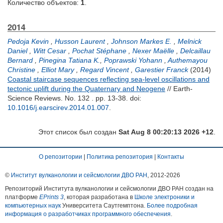
Количество объектов:
1
.
2014
Pedoja Kevin
,
Husson Laurent
,
Johnson Markes E.
,
Melnick
Daniel
,
Witt Cesar
,
Pochat Stéphane
,
Nexer Maëlle
,
Delcaillau
Bernard
,
Pinegina Tatiana K.
,
Poprawski Yohann
,
Authemayou
Christine
,
Elliot Mary
,
Regard Vincent
,
Garestier Franck
(2014)
Coastal staircase sequences reflecting sea-level oscillations and
tectonic uplift during the Quaternary and Neogene
// Earth-
Science Reviews. No. 132 . pp. 13-38.
doi:
10.1016/j.earscirev.2014.01.007
.
Этот список был создан
Sat Aug 8 00:20:13 2026 +12
.
О репозитории
|
Политика репозитория
|
Контакты
©
Институт вулканологии и сейсмологии ДВО РАН
, 2012-
2026
Репозиторий Института вулканологии и сейсмологии ДВО РАН создан на
платформе
EPrints 3
, которая разработана в
Школе электроники и
компьютерных наук
Университета Саутгемптона.
Более подробная
информация о разработчиках программного обеспечения
.