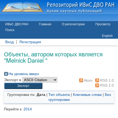
ИВиС ДВО РАН
Главная
О репозитории
Просмотр
Поиск
English
Вход
Регистрация
Объекты, автором которых является
"
Melnick Daniel
"
На уровень вверх
Экспорт в
Atom
RSS 1.0
RSS 2.0
Группировка по:
Дата
|
Тип объекта
|
Ключевые слова
|
Без
группировки
Перейти к:
2014