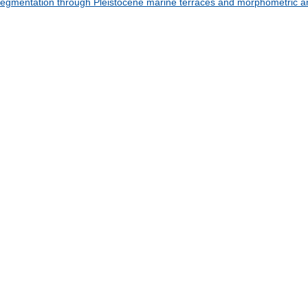
 segmentation through Pleistocene marine terraces and morphometric ana