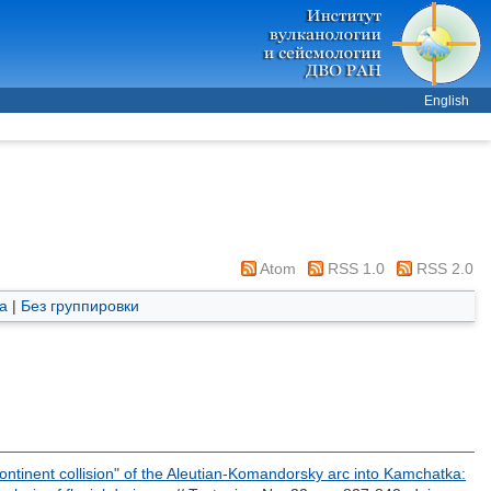
English
Atom
RSS 1.0
RSS 2.0
а
|
Без группировки
ontinent collision" of the Aleutian-Komandorsky arc into Kamchatka: