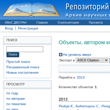
ИВиС ДВО РАН
Главная
О репозитории
Просмотр
Вход
Регистрация
Объекты, автором к
ПОИСК
На уровень вверх
Экспорт в
Простой поиск
Расширенный поиск
Новые поступления
Перейти к:
2013
ПРОСМОТР
Количество объектов:
1
.
по году
2013
по авторам
по тематике
Pedoja K.
,
Authemayou C.
,
Pineg
по типу