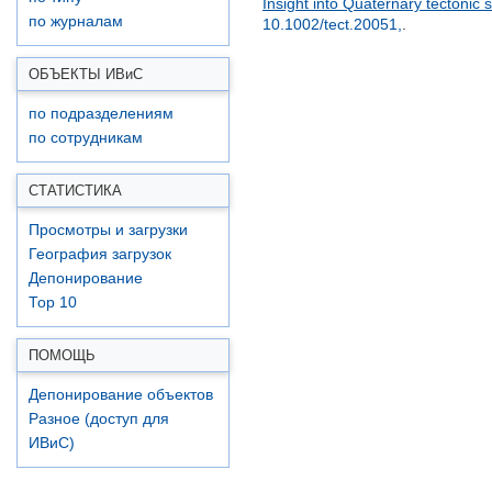
Insight into Quaternary tectonic
по журналам
10.1002/tect.20051,
.
ОБЪЕКТЫ ИВ
и
С
по подразделениям
по сотрудникам
СТАТИСТИКА
Просмотры и загрузки
География загрузок
Депонирование
Top 10
ПОМОЩЬ
Депонирование объектов
Разное (доступ для
ИВиС)