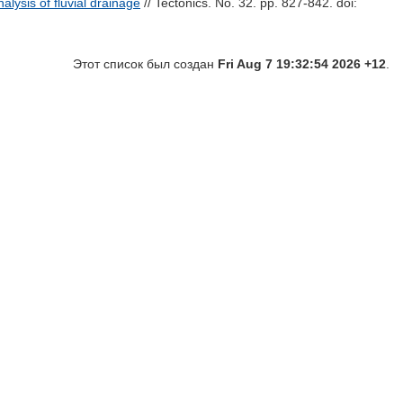
lysis of fluvial drainage
// Tectonics. No. 32. pp. 827-842.
doi:
Этот список был создан
Fri Aug 7 19:32:54 2026 +12
.