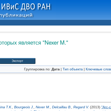
оторых является "
Nexer M.
"
Группировка по:
Дата
|
Тип объекта
|
Ключевые слов
ina T.K.
,
Bourgeois J.
,
Nexer M.
,
Delcaillau B.
,
Regard V.
(2013)
"Arc-c