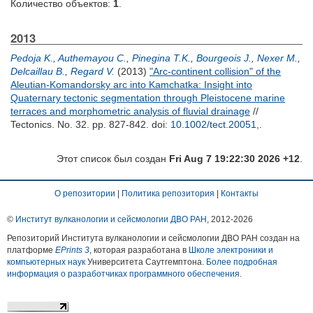
Количество объектов:
1
.
2013
Pedoja K.
,
Authemayou C.
,
Pinegina T.K.
,
Bourgeois J.
,
Nexer M.
,
Delcaillau B.
,
Regard V.
(2013)
"Arc-continent collision" of the
Aleutian-Komandorsky arc into Kamchatka: Insight into
Quaternary tectonic segmentation through Pleistocene marine
terraces and morphometric analysis of fluvial drainage
//
Tectonics. No. 32. pp. 827-842.
doi:
10.1002/tect.20051,
.
Этот список был создан
Fri Aug 7 19:22:30 2026 +12
.
О репозитории
|
Политика репозитория
|
Контакты
©
Институт вулканологии и сейсмологии ДВО РАН
, 2012-
2026
Репозиторий Института вулканологии и сейсмологии ДВО РАН создан на
платформе
EPrints 3
, которая разработана в
Школе электроники и
компьютерных наук
Университета Саутгемптона.
Более подробная
информация о разработчиках программного обеспечения
.