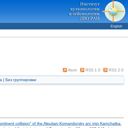
English
Atom
RSS 1.0
RSS 2.0
а
|
Без группировки
ontinent collision" of the Aleutian-Komandorsky arc into Kamchatka: