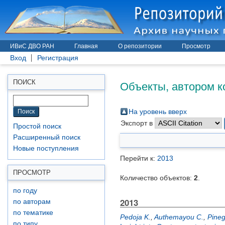
ИВиС ДВО РАН
Главная
О репозитории
Просмотр
Вход
Регистрация
Объекты, автором к
ПОИСК
На уровень вверх
Экспорт в
Простой поиск
Расширенный поиск
Новые поступления
Перейти к:
2013
ПРОСМОТР
Количество объектов:
2
.
по году
2013
по авторам
по тематике
Pedoja K.
,
Authemayou C.
,
Pineg
по типу