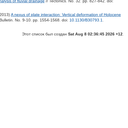
lysis of fluvial drainage
// Tectonics. No. 32. pp. 827-842.
doi:
2013)
A nexus of plate interaction: Vertical deformation of Holocene
Bulletin. No. 9-10. pp. 1554-1568.
doi:
10.1130/B30793.1
.
Этот список был создан
Sat Aug 8 02:36:45 2026 +12
.