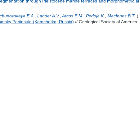
 segmentation through Pleistocene marine terraces and morphometric ana
chunovskaya E.A.
,
Lander A.V.
,
Arcos E.M.
,
Pedoja K.
,
MacInnes B.T.
(
hatsky Peninsula (Kamchatka, Russia)
// Geological Society of America 