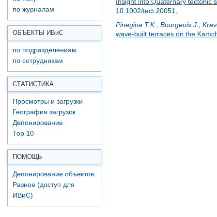
Insight into Quaternary tectonic
по журналам
10.1002/tect.20051,
.
Pinegina T.K.
,
Bourgeois J.
,
Krav
ОБЪЕКТЫ ИВ
и
С
wave-built terraces on the Kamc
по подразделениям
по сотрудникам
СТАТИСТИКА
Просмотры и загрузки
География загрузок
Депонирование
Top 10
ПОМОЩЬ
Депонирование объектов
Разное (доступ для
ИВиС)