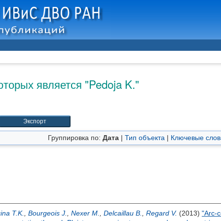
оторых является "
Pedoja K.
"
Группировка по:
Дата
|
Тип объекта
|
Ключевые слов
ina T.K.
,
Bourgeois J.
,
Nexer M.
,
Delcaillau B.
,
Regard V.
(2013)
"Arc-c