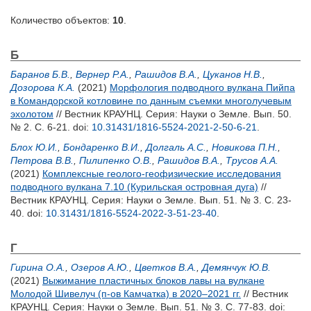
Количество объектов:
10
.
Б
Баранов Б.В.
,
Вернер Р.А.
,
Рашидов В.А.
,
Цуканов Н.В.
,
Дозорова К.А.
(2021)
Морфология подводного вулкана Пийпа
в Командорской котловине по данным съемки многолучевым
эхолотом
// Вестник КРАУНЦ. Серия: Науки о Земле. Вып. 50.
№ 2. С. 6-21.
doi:
10.31431/1816-5524-2021-2-50-6-21
.
Блох Ю.И.
,
Бондаренко В.И.
,
Долгаль А.С.
,
Новикова П.Н.
,
Петрова В.В.
,
Пилипенко О.В.
,
Рашидов В.А.
,
Трусов А.А.
(2021)
Комплексные геолого-геофизические исследования
подводного вулкана 7.10 (Курильская островная дуга)
//
Вестник КРАУНЦ. Серия: Науки о Земле. Вып. 51. № 3. С. 23-
40.
doi:
10.31431/1816-5524-2022-3-51-23-40
.
Г
Гирина О.А.
,
Озеров А.Ю.
,
Цветков В.А.
,
Демянчук Ю.В.
(2021)
Выжимание пластичных блоков лавы на вулкане
Молодой Шивелуч (п-ов Камчатка) в 2020–2021 гг.
// Вестник
КРАУНЦ. Серия: Науки о Земле. Вып. 51. № 3. С. 77-83.
doi: