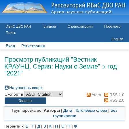
ИВиС ДВО РАН
Главная
О репозитории
Просмотр
Поиск
English
Вход
Регистрация
Просмотр публикаций "Вестник
КРАУНЦ. Серия: Науки о Земле" > год
"2021"
На уровень вверх
Экспорт в
Atom
RSS 1.0
RSS 2.0
Группировка по:
Авторы
|
Дата
|
Ключевые слова
|
Без
группировки
Перейти к:
Б
|
Г
|
Д
|
З
|
К
|
Н
|
О
|
Т
|
Ф