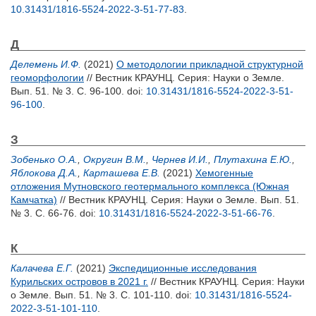
10.31431/1816-5524-2022-3-51-77-83
.
Д
Делемень И.Ф.
(2021)
О методологии прикладной структурной
геоморфологии
// Вестник КРАУНЦ. Серия: Науки о Земле.
Вып. 51. № 3. С. 96-100.
doi:
10.31431/1816-5524-2022-3-51-
96-100
.
З
Зобенько О.А.
,
Округин В.М.
,
Чернев И.И.
,
Плутахина Е.Ю.
,
Яблокова Д.А.
,
Карташева Е.В.
(2021)
Хемогенные
отложения Мутновского геотермального комплекса (Южная
Камчатка)
// Вестник КРАУНЦ. Серия: Науки о Земле. Вып. 51.
№ 3. С. 66-76.
doi:
10.31431/1816-5524-2022-3-51-66-76
.
К
Калачева Е.Г.
(2021)
Экспедиционные исследования
Курильских островов в 2021 г.
// Вестник КРАУНЦ. Серия: Науки
о Земле. Вып. 51. № 3. С. 101-110.
doi:
10.31431/1816-5524-
2022-3-51-101-110
.