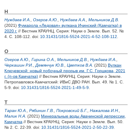
Н
Нуждаев И.А.
,
Озеров А.Ю.
,
Нуждаев А.А.
,
Мельников Д.В.
(2021)
Фумарола «Ледовая» вулкана Ичинский (Камчатка) в
2020 г.
// Вестник КРАУНЦ. Серия: Науки о Земле. Вып. 52. №
4. С. 108-112.
doi:
10.31431/1816-5524-2021-4-52-108-112
.
О
Озеров А.Ю.
,
Гирина О.А.
,
Мельников Д.В.
,
Нуждаев И.А.
,
Черкашин Р.И.
,
Демянчук Ю.В.
,
Цветков В.А.
(2021)
Вулкан
Ключевской: новый побочный прорыв им. Г.С. Горшкова, 2021
г. (п-ов Камчатка)
// Вестник КРАУНЦ. Серия: Науки о Земле.
Петропавловск-Камчатский: ИВиС ДВО РАН. Вып. 49. № 1. С.
5-9.
doi:
10.31431/1816-5524-2021-1-49-5-9
.
Т
Таран Ю.А.
,
Рябинин Г.В.
,
Покровский Б.Г.
,
Нажалова И.Н.
,
Малик Н.А.
(2021)
Минеральные воды Авачинской депрессии,
Камчатка
// Вестник КРАУНЦ. Серия: Науки о Земле. Вып. 50.
№ 2. С. 22-39.
doi:
10.31431/1816-5524-2021-2-50-22-39
.