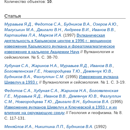
Количество объектов:
10
.
Статья
Муравьев Я.Д.
,
Федотов С.А.
,
Будников В.А.
,
Озеров А.Ю.
,
Магуськин М.А.
,
Двигало В.Н.
,
Андреев В.И.
,
Иванов В.В.
,
Карташёва Л.А.
,
Марков И.А.
(1997)
Вулканическая
деятельность в Карымском центре в 1996 г.: вершинное
извержение Карымского вулкана и фреатомагматическое
извержение в кальдере Академии Наук
// Вулканология и
сейсмология. № 5. С. 38-70.
Хубуная С.А.
,
Жаринов Н.А.
,
Муравьев Я.Д.
,
Иванов В.В.
,
Богоявленская Г.Е.
,
Новгородцева Т.Ю.
,
Демянчук Ю.В.
,
Будников В.А.
,
Фазлуллин С.М.
(1995)
Извержение вулкана
Шивелуч в 1993 г.
// Вулканология и сейсмология. № 1. С. 3-19.
Федотов С.А.
,
Хубуная С.А.
,
Жаринов Н.А.
,
Богоявленская
Г.Е.
,
Муравьев Я.Д.
,
Иванов В.В.
,
Демянчук Ю.В.
,
Фазлуллин
С.М.
,
Новгородцева Т.Ю.
,
Двигало В.Н.
,
Будников В.А.
(1995)
Извержение вулканов Шивелуч и Ключевской в 1993 г. и их
влияние на окружающую среду
// Геология и геофизика. № 8.
С. 117-131.
Меняйлов И.А.
,
Никитина Л.П.
,
Будников В.А.
(1992)