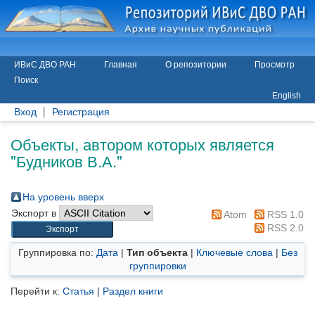
ИВиС ДВО РАН
Главная
О репозитории
Просмотр
Поиск
English
Вход
Регистрация
Объекты, автором которых является
"
Будников В.А.
"
На уровень вверх
Экспорт в
Atom
RSS 1.0
RSS 2.0
Группировка по:
Дата
|
Тип объекта
|
Ключевые слова
|
Без
группировки
Перейти к:
Статья
|
Раздел книги