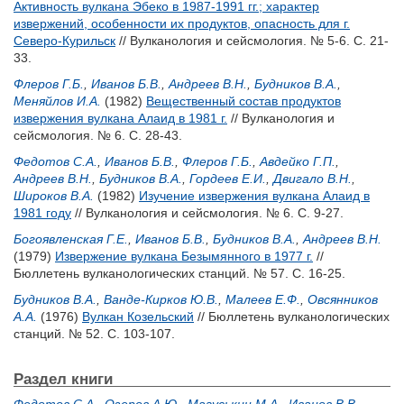
Активность вулкана Эбеко в 1987-1991 гг.; характер
извержений, особенности их продуктов, опасность для г.
Северо-Курильск
// Вулканология и сейсмология. № 5-6. С. 21-
33.
Флеров Г.Б.
,
Иванов Б.В.
,
Андреев В.Н.
,
Будников В.А.
,
Меняйлов И.А.
(1982)
Вещественный состав продуктов
извержения вулкана Алаид в 1981 г.
// Вулканология и
сейсмология. № 6. С. 28-43.
Федотов С.А.
,
Иванов Б.В.
,
Флеров Г.Б.
,
Авдейко Г.П.
,
Андреев В.Н.
,
Будников В.А.
,
Гордеев Е.И.
,
Двигало В.Н.
,
Широков В.А.
(1982)
Изучение извержения вулкана Алаид в
1981 году
// Вулканология и сейсмология. № 6. С. 9-27.
Богоявленская Г.Е.
,
Иванов Б.В.
,
Будников В.А.
,
Андреев В.Н.
(1979)
Извержение вулкана Безымянного в 1977 г.
//
Бюллетень вулканологических станций. № 57. С. 16-25.
Будников В.А.
,
Ванде-Кирков Ю.В.
,
Малеев Е.Ф.
,
Овсянников
А.А.
(1976)
Вулкан Козельский
// Бюллетень вулканологических
станций. № 52. С. 103-107.
Раздел книги