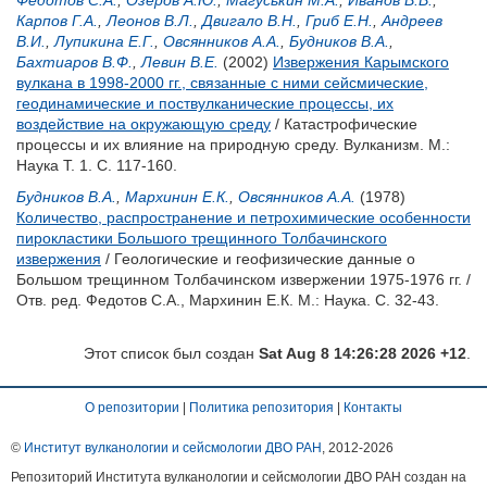
Федотов С.А.
,
Озеров А.Ю.
,
Магуськин М.А.
,
Иванов В.В.
,
Карпов Г.А.
,
Леонов В.Л.
,
Двигало В.Н.
,
Гриб Е.Н.
,
Андреев
В.И.
,
Лупикина Е.Г.
,
Овсянников А.А.
,
Будников В.А.
,
Бахтиаров В.Ф.
,
Левин В.Е.
(2002)
Извержения Карымского
вулкана в 1998-2000 гг., связанные с ними сейсмические,
геодинамические и поствулканические процессы, их
воздействие на окружающую среду
/ Катастрофические
процессы и их влияние на природную среду. Вулканизм. М.:
Наука Т. 1. С. 117-160.
Будников В.А.
,
Мархинин Е.К.
,
Овсянников А.А.
(1978)
Количество, распространение и петрохимические особенности
пирокластики Большого трещинного Толбачинского
извержения
/ Геологические и геофизические данные о
Большом трещинном Толбачинском извержении 1975-1976 гг. /
Отв. ред.
Федотов С.А.
,
Мархинин Е.К.
М.: Наука. С. 32-43.
Этот список был создан
Sat Aug 8 14:26:28 2026 +12
.
О репозитории
|
Политика репозитория
|
Контакты
©
Институт вулканологии и сейсмологии ДВО РАН
, 2012-
2026
Репозиторий Института вулканологии и сейсмологии ДВО РАН создан на