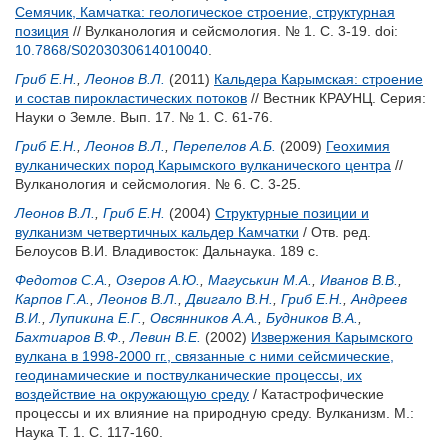
Семячик, Камчатка: геологическое строение, структурная
позиция
// Вулканология и сейсмология. № 1. С. 3-19.
doi:
10.7868/S0203030614010040
.
Гриб Е.Н.
,
Леонов В.Л.
(2011)
Кальдера Карымская: строение
и состав пирокластических потоков
// Вестник КРАУНЦ. Серия:
Науки о Земле. Вып. 17. № 1. С. 61-76.
Гриб Е.Н.
,
Леонов В.Л.
,
Перепелов А.Б.
(2009)
Геохимия
вулканических пород Карымского вулканического центра
//
Вулканология и сейсмология. № 6. С. 3-25.
Леонов В.Л.
,
Гриб Е.Н.
(2004)
Структурные позиции и
вулканизм четвертичных кальдер Камчатки
/ Отв. ред.
Белоусов В.И.
Владивосток: Дальнаука. 189 с.
Федотов С.А.
,
Озеров А.Ю.
,
Магуськин М.А.
,
Иванов В.В.
,
Карпов Г.А.
,
Леонов В.Л.
,
Двигало В.Н.
,
Гриб Е.Н.
,
Андреев
В.И.
,
Лупикина Е.Г.
,
Овсянников А.А.
,
Будников В.А.
,
Бахтиаров В.Ф.
,
Левин В.Е.
(2002)
Извержения Карымского
вулкана в 1998-2000 гг., связанные с ними сейсмические,
геодинамические и поствулканические процессы, их
воздействие на окружающую среду
/ Катастрофические
процессы и их влияние на природную среду. Вулканизм. М.:
Наука Т. 1. С. 117-160.