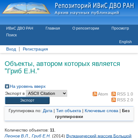
ИВиС ДВО РАН
Главная
О репозитории
Просмотр
Поиск
English
Вход
Регистрация
Объекты, автором которых является
"
Гриб Е.Н.
"
На уровень вверх
Экспорт в
Atom
RSS 1.0
RSS 2.0
Группировка по:
Дата
|
Тип объекта
|
Ключевые слова
|
Без
группировки
Количество объектов:
11
.
Леонов В.Л.
,
Гриб Е.Н.
(2014)
Вулканический массив Большой