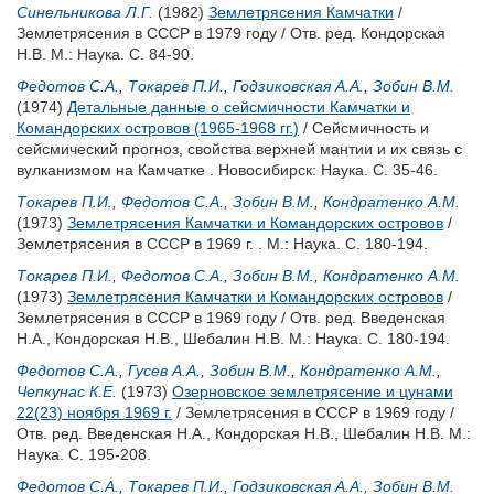
Синельникова Л.Г.
(1982)
Землетрясения Камчатки
/
Землетрясения в СССР в 1979 году / Отв. ред.
Кондорская
Н.В.
М.: Наука. С. 84-90.
Федотов С.А.
,
Токарев П.И.
,
Годзиковская А.А.
,
Зобин В.М.
(1974)
Детальные данные о сейсмичности Камчатки и
Командорских островов (1965-1968 гг.)
/ Сейсмичность и
сейсмический прогноз, свойства верхней мантии и их связь с
вулканизмом на Камчатке . Новосибирск: Наука. С. 35-46.
Токарев П.И.
,
Федотов С.А.
,
Зобин В.М.
,
Кондратенко А.М.
(1973)
Землетрясения Камчатки и Командорских островов
/
Землетрясения в СССР в 1969 г. . М.: Наука. С. 180-194.
Токарев П.И.
,
Федотов С.А.
,
Зобин В.М.
,
Кондратенко А.М.
(1973)
Землетрясения Камчатки и Командорских островов
/
Землетрясения в СССР в 1969 году / Отв. ред.
Введенская
Н.А.
,
Кондорская Н.В.
,
Шебалин Н.В.
М.: Наука. С. 180-194.
Федотов С.А.
,
Гусев А.А.
,
Зобин В.М.
,
Кондратенко А.М.
,
Чепкунас К.Е.
(1973)
Озерновское землетрясение и цунами
22(23) ноября 1969 г.
/ Землетрясения в СССР в 1969 году /
Отв. ред.
Введенская Н.А.
,
Кондорская Н.В.
,
Шебалин Н.В.
М.:
Наука. С. 195-208.
Федотов С.А.
,
Токарев П.И.
,
Годзиковская А.А.
,
Зобин В.М.