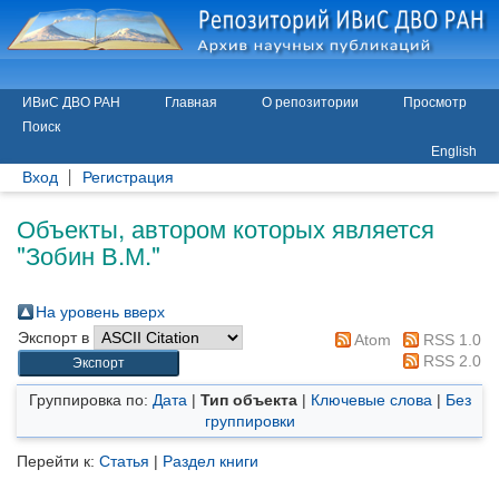
ИВиС ДВО РАН
Главная
О репозитории
Просмотр
Поиск
English
Вход
Регистрация
Объекты, автором которых является
"
Зобин В.М.
"
На уровень вверх
Экспорт в
Atom
RSS 1.0
RSS 2.0
Группировка по:
Дата
|
Тип объекта
|
Ключевые слова
|
Без
группировки
Перейти к:
Статья
|
Раздел книги