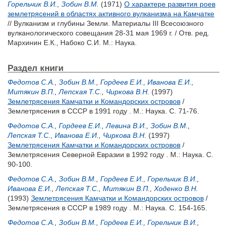
Горельчик В.И.
,
Зобин В.М.
(1971)
О характере развития роев
землетрясений в областях активного вулканизма на Камчатке
// Вулканизм и глубины Земли. Материалы III Всесоюзного
вулканологического совещания 28-31 мая 1969 г. / Отв. ред.
Мархинин Е.К.
,
Набоко С.И.
М.: Наука.
Раздел книги
Федотов С.А.
,
Зобин В.М.
,
Гордеев Е.И.
,
Иванова Е.И.
,
Митякин В.П.
,
Лепская Т.С.
,
Чиркова В.Н.
(1997)
Землетрясения Камчатки и Командорских островов
/
Землетрясения в СССР в 1991 году . М.: Наука. С. 71-76.
Федотов С.А.
,
Гордеев Е.И.
,
Левина В.И.
,
Зобин В.М.
,
Лепская Т.С.
,
Иванова Е.И.
,
Чиркова В.Н.
(1997)
Землетрясения Камчатки и Командорских островов
/
Землетрясения Северной Евразии в 1992 году . М.: Наука. С.
90-100.
Федотов С.А.
,
Зобин В.М.
,
Гордеев Е.И.
,
Горельчик В.И.
,
Иванова Е.И.
,
Лепская Т.С.
,
Митякин В.П.
,
Ходенко В.Н.
(1993)
Землетрясения Камчатки и Командорских островов
/
Землетрясения в СССР в 1989 году . М.: Наука. С. 154-165.
Федотов С.А.
,
Зобин В.М.
,
Гордеев Е.И.
,
Горельчик В.И.
,