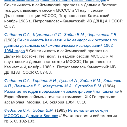
Сейсмичность и сейсмический прогноз на Дальнем Востоке:
тез. докл. выездной сессии МСССС и VI науч. сессии
Дальневост. секции МСССС, Петропавловск-Камчатский,
ноябрь 1986 г.. Петропавловск-Камчатский: ИВ ДВНЦ АН СССР.
С. 57.
Федотов С.А.
,
Шумилина Л.С.
,
Зобин В.М.
,
Чернышева Г.В.
(1986)
Сейсмичность Камчатки и Командорских островов по
данным детальных сейсмологических исследований 1962-
1984 годов
// Сейсмичность и сейсмический прогноз на
Дальнем Востоке: тез. докл. выездной сессии МСССС и VI
науч. сессии Дальневост. секции МСССС, Петропавловск-
Камчатский, ноябрь 1986 г.. Петропавловск-Камчатский: ИВ
ДВНЦ АН СССР. С. 57-58.
Федотов С.А.
,
Гордеев Е.И.
,
Гусев А.А.
,
Зобин В.М.
,
Кириенко
А.П.
,
Лемзиков В.К.
,
Магуськин М.А.
,
Сугробов В.М.
(1984)
Развитие методов предсказания землетрясений на Камчатке
//
Европейская сейсмологическая комиссия. XIX Генеральная
ассамблея, Москва, 1-6 октября 1984. С. 10.
Федотов С.А.
,
Зобин В.М.
(1983)
Региональная секция
МСССС на Дальнем Востоке
// Вулканология и сейсмология.
№ 6. С. 102-103.