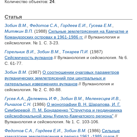
Количество объектов:
24
.
Статья
Зобин В.М.
,
Федотов С.А.
,
Гордеев Е.И.
,
Гусева Е.М.
,
Митякин В.П.
(1988)
Сильные землетрясения на Камчатке и
Командорских островах в 1961-1986 гг.
// Вулканология и
сейсмология. № 1. С. 3-23.
Горельчик В.И.
,
Зобин В.М.
,
Токарев П.И.
(1987)
Сейсмичность вулканов
// Вулканология и сейсмология. № 6.
С. 61-77.
Зобин В.М.
(1987)
О соотношении очаговых параметров
вулканических землетрясений при центральных и
латеральных извержениях вулканов
// Вулканология и
сейсмология. № 2. С. 80-88.
Гусев А.А.
,
Делемень И.Ф.
,
Зобин В.М.
,
Мелекесцев И.В.
,
Рычагов С.Н.
(1986)
О монографии В. Н. Шарапова, И. Г.
Симбиревой, П. М. Бондаренко "Структура и геодинамика
сейсмофокальной зоны Курило-Камчатского региона"
//
Вулканология и сейсмология. № 1. С. 103-106.
Федотов С.А.
,
Гордеев Е.И.
,
Зобин В.М.
(1986)
Сильные
камчатские землетрясения в период 1961 -1985 годов
//