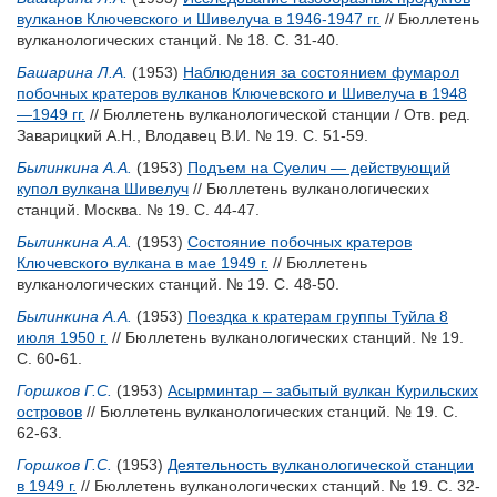
вулканов Ключевского и Шивелуча в 1946-1947 гг.
// Бюллетень
вулканологических станций. № 18. С. 31-40.
Башарина Л.А.
(1953)
Наблюдения за состоянием фумарол
побочных кратеров вулканов Ключевского и Шивелуча в 1948
—1949 гг.
// Бюллетень вулканологической станции / Отв. ред.
Заварицкий А.Н.
,
Влодавец В.И.
№ 19. С. 51-59.
Былинкина А.А.
(1953)
Подъем на Суелич — действующий
купол вулкана Шивелуч
// Бюллетень вулканологических
станций. Москва. № 19. С. 44-47.
Былинкина А.А.
(1953)
Состояние побочных кратеров
Ключевского вулкана в мае 1949 г.
// Бюллетень
вулканологических станций. № 19. С. 48-50.
Былинкина А.А.
(1953)
Поездка к кратерам группы Туйла 8
июля 1950 г.
// Бюллетень вулканологических станций. № 19.
С. 60-61.
Горшков Г.С.
(1953)
Асырминтар – забытый вулкан Курильских
островов
// Бюллетень вулканологических станций. № 19. С.
62-63.
Горшков Г.С.
(1953)
Деятельность вулканологической станции
в 1949 г.
// Бюллетень вулканологических станций. № 19. С. 32-