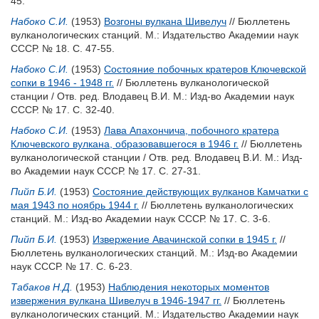
45.
Набоко С.И.
(1953)
Возгоны вулкана Шивелуч
// Бюллетень
вулканологических станций. М.: Издательство Академии наук
СССР. № 18. С. 47-55.
Набоко С.И.
(1953)
Состояние побочных кратеров Ключевской
сопки в 1946 - 1948 гг.
// Бюллетень вулканологической
станции / Отв. ред.
Влодавец В.И.
М.: Изд-во Академии наук
СССР. № 17. С. 32-40.
Набоко С.И.
(1953)
Лава Апахончича, побочного кратера
Ключевского вулкана, образовавшегося в 1946 г.
// Бюллетень
вулканологической станции / Отв. ред.
Влодавец В.И.
М.: Изд-
во Академии наук СССР. № 17. С. 27-31.
Пийп Б.И.
(1953)
Состояние действующих вулканов Камчатки с
мая 1943 по ноябрь 1944 г.
// Бюллетень вулканологических
станций. М.: Изд-во Академии наук СССР. № 17. С. 3-6.
Пийп Б.И.
(1953)
Извержение Авачинской сопки в 1945 г.
//
Бюллетень вулканологических станций. М.: Изд-во Академии
наук СССР. № 17. С. 6-23.
Табаков Н.Д.
(1953)
Наблюдения некоторых моментов
извержения вулкана Шивелуч в 1946-1947 гг.
// Бюллетень
вулканологических станций. М.: Издательство Академии наук