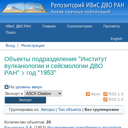
ИВиС ДВО РАН
Главная
О репозитории
Просмотр
Поиск
English
Вход
Регистрация
Объекты подразделения "Институт
вулканологии и сейсмологии ДВО
РАН" > год "1953"
На уровень вверх
Экспорт в
Atom
RSS 1.0
RSS 2.0
Группировка по:
Авторы
|
Тип объекта
|
Без группировки
Количество объектов:
20
.
Башарина Л.А.
(1953)
Исследование газообразных продуктов