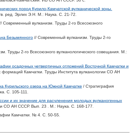
опавловск-Камчатский: ИВ СО АН СССР. 30 с.
нических пород Курило-Камчатской вулканической зоны.
в. ред.
Эрлих Э.Н.
М.: Наука. С. 21-72.
// Современный вулканизм. Труды 2-го Всесоюзного
ана Безымянного
// Современный вулканизм. Труды 2-го
зм. Труды 2-го Всесоюзного вулканологического совещания. М.:
рафии осадочных четвертичных отложений Восточной Камчатки и
х формаций Камчатки. Труды Института вулканологии СО АН
а Курильского озера на Южной Камчатке
/ Стратиграфия
а. С. 105-111.
ссии и их значение для расчленения молодых вулканогенных
СО АН СССР. Вып. 23 . М.: Наука. С. 168-177.
афии Камчатки. № 4. С. 50-55.