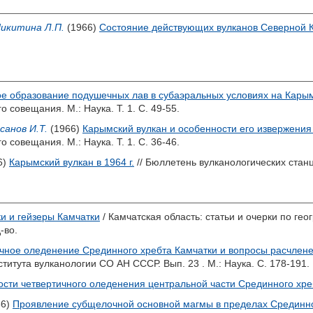
икитина Л.П.
(1966)
Состояние действующих вулканов Северной Ка
е образование подушечных лав в субаэральных условиях на Кары
 совещания. М.: Наука. Т. 1. С. 49-55.
санов И.Т.
(1966)
Карымский вулкан и особенности его извержения в
 совещания. М.: Наука. Т. 1. С. 36-46.
6)
Карымский вулкан в 1964 г.
// Бюллетень вулканологических станци
и и гейзеры Камчатки
/ Камчатская область: статьи и очерки по геог
-во.
чное оледенение Срединного хребта Камчатки и вопросы расчлен
итута вулканологии СО АН СССР. Вып. 23 . М.: Наука. С. 178-191.
сти четвертичного оледенения центральной части Срединного хре
66)
Проявление субщелочной основной магмы в пределах Срединно