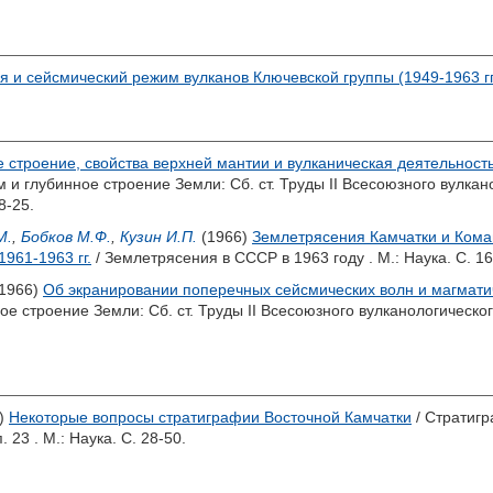
 и сейсмический режим вулканов Ключевской группы (1949-1963 гг
 строение, свойства верхней мантии и вулканическая деятельност
м и глубинное строение Земли: Сб. ст. Труды II Всесоюзного вулка
8-25.
М.
,
Бобков М.Ф.
,
Кузин И.П.
(1966)
Землетрясения Камчатки и Кома
961-1963 гг.
/ Землетрясения в СССР в 1963 году . М.: Наука. С. 16
1966)
Об экранировании поперечных сейсмических волн и магматич
ое строение Земли: Сб. ст. Труды II Всесоюзного вулканологическо
)
Некоторые вопросы стратиграфии Восточной Камчатки
/ Стратиг
23 . М.: Наука. С. 28-50.