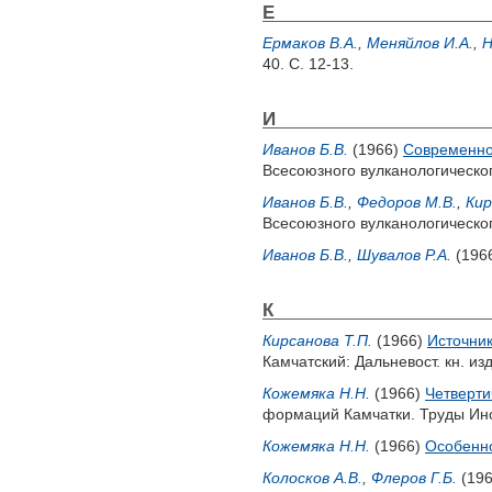
Е
Ермаков В.А.
,
Меняйлов И.А.
,
Н
40. С. 12-13.
И
Иванов Б.В.
(1966)
Современно
Всесоюзного вулканологического
Иванов Б.В.
,
Федоров М.В.
,
Кир
Всесоюзного вулканологического
Иванов Б.В.
,
Шувалов Р.А.
(196
К
Кирсанова Т.П.
(1966)
Источник
Камчатский: Дальневост. кн. изд
Кожемяка Н.Н.
(1966)
Четверти
формаций Камчатки. Труды Инст
Кожемяка Н.Н.
(1966)
Особенно
Колосков А.В.
,
Флеров Г.Б.
(19