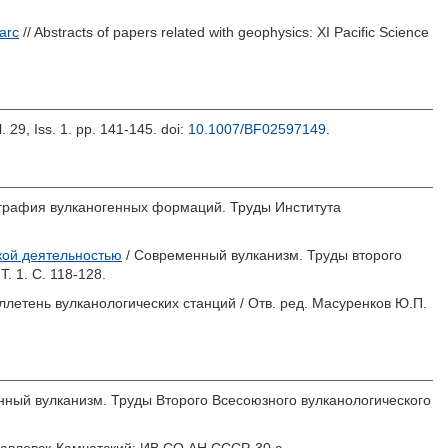
 arc
// Abstracts of papers related with geophysics: XI Pacific Science
l. 29, Iss. 1. pp. 141-145.
doi:
10.1007/BF02597149
.
графия вулканогенных формаций. Труды Института
ской деятельностью
/ Современный вулканизм. Труды второго
Т. 1. С. 118-128.
ллетень вулканологических станций / Отв. ред.
Масуренков Ю.П.
нный вулканизм. Труды Второго Всесоюзного вулканологического