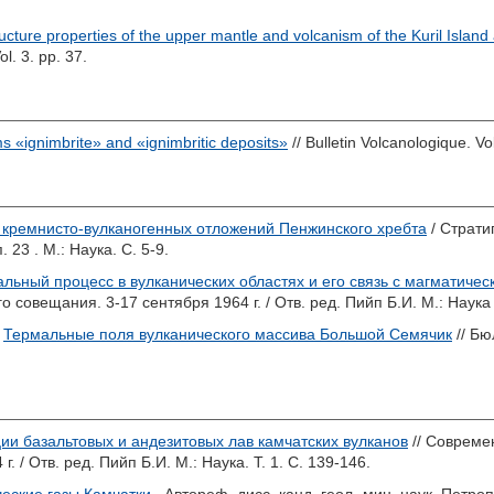
cture properties of the upper mantle and volcanism of the Kuril Island
l. 3. pp. 37.
s «ignimbrite» and «ignimbritic deposits»
// Bulletin Volcanologique. Vo
 кремнисто-вулканогенных отложений Пенжинского хребта
/ Страти
23 . М.: Наука. С. 5-9.
льный процесс в вулканических областях и его связь с магматиче
 совещания. 3-17 сентября 1964 г. / Отв. ред.
Пийп Б.И.
М.: Наука 
)
Термальные поля вулканического массива Большой Семячик
// Бю
ии базальтовых и андезитовых лав камчатских вулканов
// Совреме
г. / Отв. ред.
Пийп Б.И.
М.: Наука. Т. 1. С. 139-146.