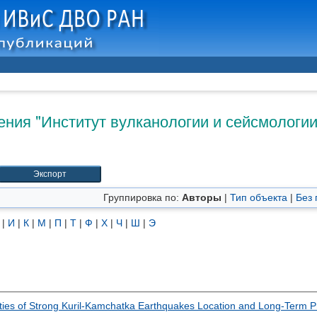
ния "Институт вулканологии и сейсмологии
Группировка по:
Авторы
|
Тип объекта
|
Без 
|
И
|
К
|
М
|
П
|
Т
|
Ф
|
Х
|
Ч
|
Ш
|
Э
ties of Strong Kuril-Kamchatka Earthquakes Location and Long-Term Pr