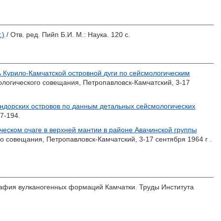
.)
/ Отв. ред.
Пийп Б.И.
М.: Наука. 120 с.
ь Курило-Камчатской островной дуги по сейсмологическим
нологического совещания, Петропавловск-Камчатский, 3-17
ндорских островов по данным детальных сейсмологических
7-194.
еском очаге в верхней мантии в районе Авачинской группы
го совещания, Петропавловск-Камчатский, 3-17 сентября 1964 г .
рафия вулканогенных формаций Камчатки. Труды Института