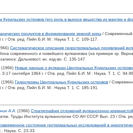
м Курильских островов (его роль в выносе вещества из мантии и 
канических продуктов в формировании земной коры
/ Современный 
г. / Отв. ред.
Пийп Б.И.
М.: Наука Т. 1. С. 109-117.
1966)
Систематическое описание гидротермальных проявлений вулк
йона современного и новейшего вулканизма (на примере хр. Верн
линск: Дальневост. кн. изд-во. С. 135-147.
(1966)
Новые данные о вулканах Центральных Курильских острово
3-17 сентября 1964 г. / Отв. ред.
Пийп Б.И.
М.: Наука. Т. 1. С. 94-98
(1966)
Гидротермы Центральных Курильских островов
/ Современн
г. / Отв. ред.
Пийп Б.И.
М.: Наука Т. 1. С. 185-191.
нин А.А.
(1966)
Стратиграфия отложений вулканогенно-кремнистой
тки. Труды Института вулканологии СО АН СССР. Вып. 23 / Отв. р
овременное состояние геотермальных исследований в энергетиче
: Наука. С. 23-33.