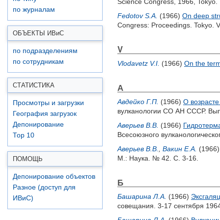
Science Congress, 1966, Tokyo.
по журналам
Fedotov S.A.
(1966)
On deep stru
Congress: Proceedings. Tokyo. Vo
ОБЪЕКТЫ ИВ
и
С
V
по подразделениям
по сотрудникам
Vlodavetz V.I.
(1966)
On the term
СТАТИСТИКА
А
Авдейко Г.П.
(1966)
О возрасте
Просмотры и загрузки
вулканологии СО АН СССР. Вып. 
География загрузок
Депонирование
Аверьев В.В.
(1966)
Гидротерма
Всесоюзного вулканологического
Top 10
Аверьев В.В.
,
Вакин Е.А.
(1966
М.: Наука. № 42. С. 3-16.
ПОМОЩЬ
Депонирование объектов
Б
Разное (доступ для
Башарина Л.А.
(1966)
Эксгаляц
ИВиС)
совещания. 3-17 сентября 1964 