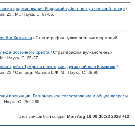
словия формирования Корфской туфогенно-угленосной толщи
/
 23 . М.: Наука. С. 67-85.
хребта Камчатки
/ Стратиграфия вулканогенных формаций
лексе Восточного хребта
/ Стратиграфия вулканогенных
М.: Наука. С. 25-27.
нии хребта Тумрок и некоторых других районов Камчатки
/
. 23 / Отв. ред.
Малеев Е.Ф.
М.: Наука. С. 86-98.
кой провинции. Региональное сопоставление и общие вопросы.
: Наука. С. 252-269.
Этот список был создан
Mon Aug 10 00:30:23 2026 +12
.