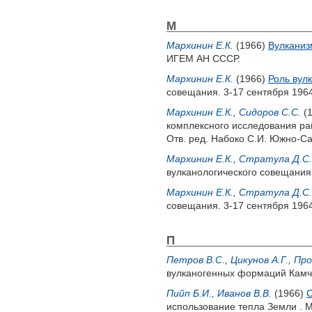
М
Мархинин Е.К.
(1966)
Вулканиз
ИГЕМ АН СССР.
Мархинин Е.К.
(1966)
Роль вул
совещания. 3-17 сентября 1964 
Мархинин Е.К.
,
Сидоров С.С.
(
комплексного исследования ра
Отв. ред.
Набоко С.И.
Южно-Саха
Мархинин Е.К.
,
Стратула Д.С.
вулканологического совещания. 
Мархинин Е.К.
,
Стратула Д.С.
совещания. 3-17 сентября 1964 
П
Петров В.С.
,
Цикунов А.Г.
,
Про
вулканогенных формаций Камча
Пийп Б.И.
,
Иванов В.В.
(1966)
С
использование тепла Земли . М.