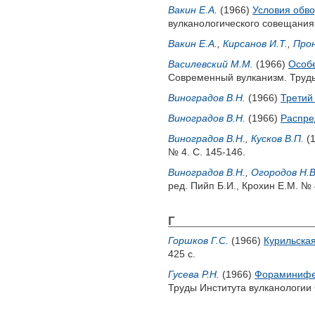
Вакин Е.А.
(1966)
Условия обво
вулканологического совещания. 
Вакин Е.А.
,
Кирсанов И.Т.
,
Прон
Василевский М.М.
(1966)
Особе
Современный вулканизм. Труды 
Виноградов В.Н.
(1966)
Третий
Виноградов В.Н.
(1966)
Распре
Виноградов В.Н.
,
Кусков В.П.
(
№ 4. С. 145-146.
Виноградов В.Н.
,
Огородов Н.В
ред.
Пийп Б.И.
,
Крохин Е.М.
№ 4
Г
Горшков Г.С.
(1966)
Курильская
425 с.
Гусева Р.Н.
(1966)
Фораминифер
Труды Института вулканологии С