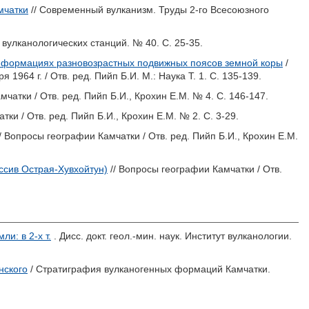
мчатки
// Современный вулканизм. Труды 2-го Всесоюзного
 вулканологических станций. № 40. С. 25-35.
 формациях разновозрастных подвижных поясов земной коры
/
 1964 г. / Отв. ред.
Пийп Б.И.
М.: Наука Т. 1. С. 135-139.
мчатки / Отв. ред.
Пийп Б.И.
,
Крохин Е.М.
№ 4. С. 146-147.
тки / Отв. ред.
Пийп Б.И.
,
Крохин Е.М.
№ 2. С. 3-29.
/ Вопросы географии Камчатки / Отв. ред.
Пийп Б.И.
,
Крохин Е.М.
ссив Острая-Хувхойтун)
// Вопросы географии Камчатки / Отв.
и: в 2-х т.
. Дисс. докт. геол.-мин. наук. Институт вулканологии.
нского
/ Стратиграфия вулканогенных формаций Камчатки.