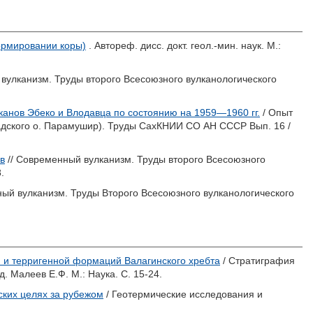
формировании коры)
. Автореф. дисс. докт. геол.-мин. наук. М.:
вулканизм. Труды второго Всесоюзного вулканологического
анов Эбеко и Влодавца по состоянию на 1959—1960 гг.
/ Опыт
адского о. Парамушир). Труды СахКНИИ СО АН СССР Вып. 16 /
в
// Современный вулканизм. Труды второго Всесоюзного
.
ый вулканизм. Труды Второго Всесоюзного вулканологического
 и терригенной формаций Валагинского хребта
/ Стратиграфия
ед.
Малеев Е.Ф.
М.: Наука. С. 15-24.
ских целях за рубежом
/ Геотермические исследования и