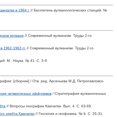
мчатки в 1964 г.
// Бюллетень вулканологических станций. №
мском вулкане
// Современный вулканизм. Труды 2-го
 1962-1963 гг.
// Современный вулканизм. Труды 2-го
й. М.: Наука. № 41. С. 3-9.
рафии: [сборник] / Отв. ред.
Арсеньева М.Д.
Петропавловск-
ения четвертичных эффузивов
/ Стратиграфия вулканогенных
бта
// Вопросы географии Камчатки. Вып. 4. С. 63-69.
го хребта Камчатки
// Геология и геофизика. № 6. С. 25-31.