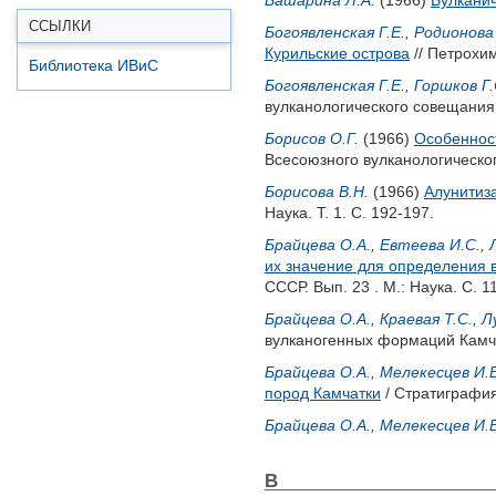
Башарина Л.А.
(1966)
Вулканич
ССЫЛКИ
Богоявленская Г.Е.
,
Родионова 
Курильские острова
// Петрохи
Библиотека ИВиС
Богоявленская Г.Е.
,
Горшков Г.
вулканологического совещания. М
Борисов О.Г.
(1966)
Особеннос
Всесоюзного вулканологического
Борисова В.Н.
(1966)
Алунитиз
Наука. Т. 1. С. 192-197.
Брайцева О.А.
,
Евтеева И.С.
,
их значение для определения 
СССР. Вып. 23 . М.: Наука. С. 1
Брайцева О.А.
,
Краевая Т.С.
,
Л
вулканогенных формаций Камчат
Брайцева О.А.
,
Мелекесцев И.В
пород Камчатки
/ Стратиграфия
Брайцева О.А.
,
Мелекесцев И.В
В