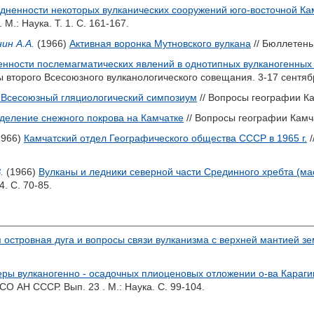
дненности некоторых вулканических сооружений юго-восточной Ка
М.: Наука. Т. 1. С. 161-167.
ин А.А.
(1966)
Активная воронка Мутновского вулкана
// Бюллетень
нности послемагматических явлений в однотипных вулканогенных
второго Всесоюзного вулканологического совещания. 3-17 сентября
 Всесоюзный гляциологический симпозиум
// Вопросы географии Ка
деление снежного покрова на Камчатке
// Вопросы географии Камча
1966)
Камчатский отдел Географического общества СССР в 1965 г.
/
.
(1966)
Вулканы и ледники северной части Срединного хребта (ма
. С. 70-85.
 островная дуга и вопросы связи вулканизма с верхней мантией земл
ы вулканогенно - осадочных плиоценовых отложении о-ва Караги
О АН СССР. Вып. 23 . М.: Наука. С. 99-104.