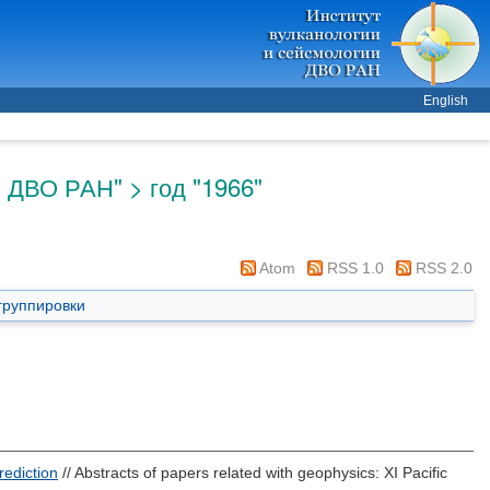
English
 ДВО РАН" > год "1966"
Atom
RSS 1.0
RSS 2.0
группировки
ediction
// Abstracts of papers related with geophysics: XI Pacific