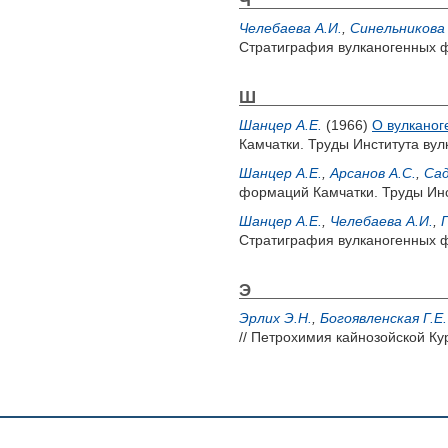
Челебаева А.И.
,
Синельникова 
Стратиграфия вулканогенных фо
Ш
Шанцер А.Е.
(1966)
О вулканог
Камчатки. Труды Института вулк
Шанцер А.Е.
,
Арсанов А.С.
,
Сад
формаций Камчатки. Труды Инс
Шанцер А.Е.
,
Челебаева А.И.
,
Стратиграфия вулканогенных ф
Э
Эрлих Э.Н.
,
Богоявленская Г.Е.
// Петрохимия кайнозойской Ку