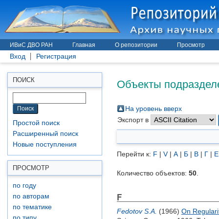
ИВиС ДВО РАН
Главная
О репозитории
Просмотр
Вход
Регистрация
Объекты подразделе
ПОИСК
На уровень вверх
Экспорт в
Простой поиск
Расширенный поиск
Новые поступления
Перейти к:
F
|
V
|
А
|
Б
|
В
|
Г
|
Е
ПРОСМОТР
Количество объектов:
50
.
по году
F
по авторам
по тематике
Fedotov S.A.
(1966)
On Regulari
по типу