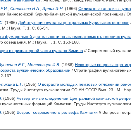
еские газы Камчатки
. Автореф. дисс. канд. геол.-мин. наук. Петр
Р.И.
,
Соловьева Н.А.
,
Эрлих Э.Н.
(1966)
Силикатные анализы вулка
мия Кайнозойской Курило-Камчатской вулканической провинции / От
С.
(1966)
Действующие вулканы центральных Курильских островов
.: Наука. Т. 1. С. 86-94.
ти фумарольной деятельности на агломератовых отложениях вулк
 совещания. М.: Наука. Т. 1. С. 153-160.
ация в прикратерной части вулкана Зимина
// Современный вулкани
Лупикина Е.Г.
,
Мелекесцев И.В.
(1966)
Некоторые вопросы стратиг
возраста вулканических образований
/ Стратиграфия вулканогенны
12-167.
упикина Е.Г.
(1966)
О возрасте молодых пемзовых отложений район
ки. Труды Института вулканологии СО АН СССР. Вып. 23 . М.: Наук
.
(1966)
Четвертичные оледенения Центральной камчатской депре
 вулканогенных формаций Камчатки. Труды Института вулканологии 
.
(1966)
Возраст современного рельефа Камчатки
// Вопросы геогр