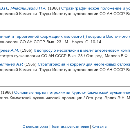
В.Н.
,
Мчадлишвили П.А.
(1966)
Стратиграфическое положение и у
рмаций Камчатки. Труды Института вулканологии СО АН СССР. Вып.
енной и терригенной формациях мелового (!) возраста Восточного 
анологии СО АН СССР. Вып. 23 . М.: Наука. С. 10-14.
реев А.М.
(1966)
К вопросу о несогласии в мел-палеогеновом комп
титута вулканологии СО АН СССР. Вып. 23 / Отв. ред.
Малеев Е.Ф.
Гептнер А.Р.
(1966)
Стратиграфия и корреляция неогеновых отложе
ормаций Камчатки. Труды Института вулканологии СО АН СССР. Вып
(1966)
Основные черты петрохимии Курило-Камчатской вулканичес
рило-Камчатской вулканической провинции / Отв. ред.
Эрлих Э.Н.
М.
О репозитории
|
Политика репозитория
|
Контакты