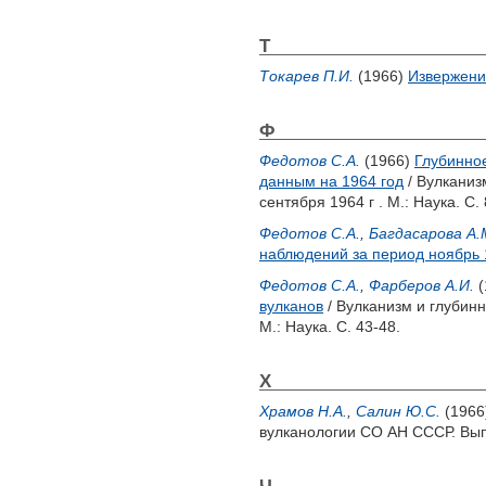
Т
Токарев П.И.
(1966)
Извержения
Ф
Федотов С.А.
(1966)
Глубинное
данным на 1964 год
/ Вулканиз
сентября 1964 г . М.: Наука. С. 
Федотов С.А.
,
Багдасарова А.
наблюдений за период ноябрь 1
Федотов С.А.
,
Фарберов А.И.
(
вулканов
/ Вулканизм и глубинн
М.: Наука. С. 43-48.
Х
Храмов Н.А.
,
Салин Ю.С.
(1966
вулканологии СО АН СССР. Вып. 
Ч