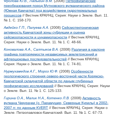
Фролова Ю.В.
,
Ладыгин В.М.
(2008)
Петрофизические
преобразования пород Мутновского вулканического района
(Южная Камчатка) под воздействием гидротермальных
процессов
// Вестник КРАУНЦ. Серия: Науки о Земле. Вып. 11.
№ 1. С. 158-170.
Авдейко Г.П.
,
Палуева А.А.
(2008)
Сейсмотектоническая
активность Камчатской зоны субдукции и оценка
сейсмоопасности и цунамиопасности
// Вестник КРАУНЦ.
Серия: Науки о Земле. Вып. 11. № 1. С. 48-66.
Коновалова А.А.
,
Салтыков В.А.
(2008)
Различия в наклоне
графика повторяемости независимых землетрясений и
афтершоковых последовательностей
// Вестник КРАУНЦ.
Серия: Науки о Земле. Вып. 11. № 1. С. 74-81.
Нурмухамедов А.Г.
,
Мороз Ю.Ф.
(2008)
Особенности
геологического строения северо-восточной части Корякско-
Камчатской складчатой области по даным глубинных
геофизических исследований
// Вестник КРАУНЦ. Серия: Науки
о Земле. Вып. 11. № 1. С. 125-133.
Гирина О.А.
,
Малик Н.А.
,
Котенко Л.В.
(2008)
Активность
вулкана Чикурачки (о. Парамушир, Северные Курилы) в 2002-
2007 гг. по данным KVERT
// Вестник КРАУНЦ. Серия: Науки о
Земле. Петропавловск-Камчатский. Вып. 11. № 1. С. 67-73.