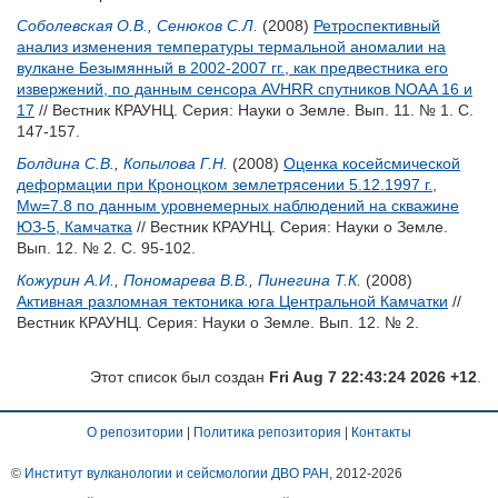
Соболевская О.В.
,
Сенюков С.Л.
(2008)
Ретроспективный
анализ изменения температуры термальной аномалии на
вулкане Безымянный в 2002-2007 гг., как предвестника его
извержений, по данным сенсора AVHRR спутников NOAA 16 и
17
// Вестник КРАУНЦ. Серия: Науки о Земле. Вып. 11. № 1. С.
147-157.
Болдина С.В.
,
Копылова Г.Н.
(2008)
Оценка косейсмической
деформации при Кроноцком землетрясении 5.12.1997 г.,
Мw=7.8 по данным уровнемерных наблюдений на скважине
ЮЗ-5, Камчатка
// Вестник КРАУНЦ. Серия: Науки о Земле.
Вып. 12. № 2. С. 95-102.
Кожурин А.И.
,
Пономарева В.В.
,
Пинегина Т.К.
(2008)
Активная разломная тектоника юга Центральной Камчатки
//
Вестник КРАУНЦ. Серия: Науки о Земле. Вып. 12. № 2.
Этот список был создан
Fri Aug 7 22:43:24 2026 +12
.
О репозитории
|
Политика репозитория
|
Контакты
©
Институт вулканологии и сейсмологии ДВО РАН
, 2012-
2026