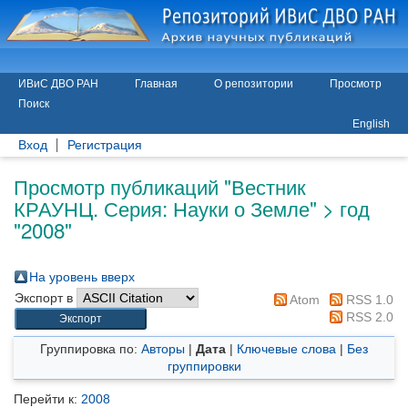
ИВиС ДВО РАН
Главная
О репозитории
Просмотр
Поиск
English
Вход
Регистрация
Просмотр публикаций "Вестник
КРАУНЦ. Серия: Науки о Земле" > год
"2008"
На уровень вверх
Экспорт в
Atom
RSS 1.0
RSS 2.0
Группировка по:
Авторы
|
Дата
|
Ключевые слова
|
Без
группировки
Перейти к:
2008