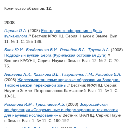
Количество объектов:
12
.
2008
Гирина О.А.
(2008)
Ежегодная конференция в День
вулканолога
// Вестник КРАУНЦ. Серия: Науки о Земле. Вып.
11. № 1. С. 185-186.
Блох Ю.И.
,
Бондаренко В.И.
,
Рашидов В.А.
,
Трусов А.А.
(2008)
Подводный вулкан Берга (Курильская островная дуга)
//
Вестник КРАУНЦ. Серия: Науки о Земле. Вып. 12. № 2. С. 70-
75.
Аникеева Л.И.
,
Казакова В.Е.
,
Гавриленко Г.М.
,
Рашидов В.А.
(2008)
Железомарганцевые корковые образования Западно-
Тихоокеанской переходной зоны
// Вестник КРАУНЦ. Серия:
Науки о Земле. Петропавловск-Камчатский. Вып. 11. № 1. С.
10-31.
Романова И.М.
,
Тристанов А.Б.
(2008)
Всероссийская
конференция «Современные информационные технологии
для научных исследований»
// Вестник КРАУНЦ. Серия: Науки
о Земле. Вып. 1. № 11. С. 190-192.