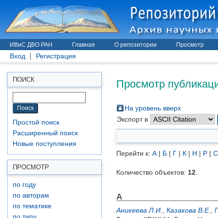
ИВиС ДВО РАН
Главная
О репозитории
Просмотр
Вход
Регистрация
Просмотр публикаци
ПОИСК
На уровень вверх
Экспорт в
Простой поиск
Расширенный поиск
Новые поступления
Перейти к:
А
|
Б
|
Г
|
К
|
Н
|
Р
|
С
ПРОСМОТР
Количество объектов:
12
.
по году
А
по авторам
по тематике
Аникеева Л.И.
,
Казакова В.Е.
,
по типу