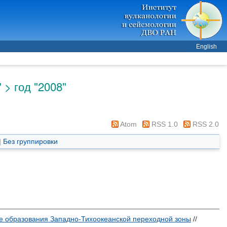
English
> год "2008"
Atom
RSS 1.0
RSS 2.0
|
Без группировки
 образования Западно-Тихоокеанской переходной зоны
//