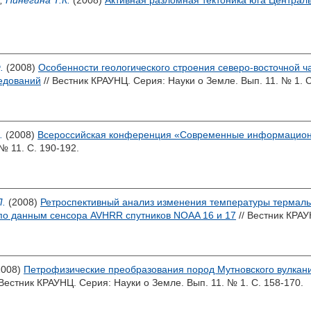
,
Пинегина Т.К.
(2008)
Активная разломная тектоника юга Централ
.
(2008)
Особенности геологического строения северо-восточной ч
едований
// Вестник КРАУНЦ. Серия: Науки о Земле. Вып. 11. № 1. С
.
(2008)
Всероссийская конференция «Современные информационн
№ 11. С. 190-192.
Л.
(2008)
Ретроспективный анализ изменения температуры термальн
 по данным сенсора AVHRR спутников NOAA 16 и 17
// Вестник КРАУ
2008)
Петрофизические преобразования пород Мутновского вулкани
 Вестник КРАУНЦ. Серия: Науки о Земле. Вып. 11. № 1. С. 158-170.