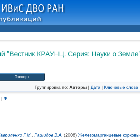
й "Вестник КРАУНЦ. Серия: Науки о Земле" 
Группировка по:
Авторы
|
Дата
|
Ключевые слова
|
Ф
Гавриленко Г.М.
,
Рашидов В.А.
(2008)
Железомарганцевые корковые