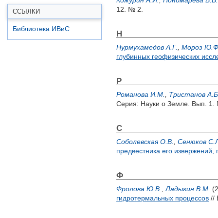
Кожурин А.И.
,
Пономарева В.В.
12. № 2.
ССЫЛКИ
Библиотека ИВиС
Н
Нурмухамедов А.Г.
,
Мороз Ю.Ф
глубинных геофизических иссл
Р
Романова И.М.
,
Тристанов А.Б
Серия: Науки о Земле. Вып. 1. 
С
Соболевская О.В.
,
Сенюков С.
предвестника его извержений,
Ф
Фролова Ю.В.
,
Ладыгин В.М.
(
гидротермальных процессов
//