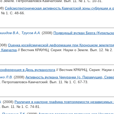
о Земле. Петропавловск-Камчатский. Вып. 11. № 1. С. 10-31.
08)
Сейсмотектоническая активность Камчатской зоны субдукции и
 № 1. С. 48-66.
ашидов В.А.
,
Трусов А.А.
(2008)
Подводный вулкан Берга (Курильска
008)
Оценка косейсмической деформации при Кроноцком землетряс
 Камчатка
// Вестник КРАУНЦ. Серия: Науки о Земле. Вып. 12. № 2. 
конференция в День вулканолога
// Вестник КРАУНЦ. Серия: Науки о
ко Л.В.
(2008)
Активность вулкана Чикурачки (о. Парамушир, Севе
 Петропавловск-Камчатский. Вып. 11. № 1. С. 67-73.
.
(2008)
Различия в наклоне графика повторяемости независимых
Вып. 11. № 1. С. 74-81.