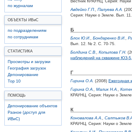
Вестник КРАУНЦ. Серия: Науки 
по журналам
Авдейко Г.П.
,
Палуева А.А.
(20
Серия: Науки о Земле. Вып. 11.
ОБЪЕКТЫ ИВ
и
С
Б
по подразделениям
по сотрудникам
Блох Ю.И.
,
Бондаренко В.И.
,
Р
Вып. 12. № 2. С. 70-75.
СТАТИСТИКА
Болдина С.В.
,
Копылова Г.Н.
(2
наблюдений на скважине ЮЗ-5,
Просмотры и загрузки
География загрузок
Г
Депонирование
Гирина О.А.
(2008)
Ежегодная 
Top 10
Гирина О.А.
,
Малик Н.А.
,
Котен
КРАУНЦ. Серия: Науки о Земле.
ПОМОЩЬ
Депонирование объектов
К
Разное (доступ для
Коновалова А.А.
,
Салтыков В.А
ИВиС)
КРАУНЦ. Серия: Науки о Земле. 