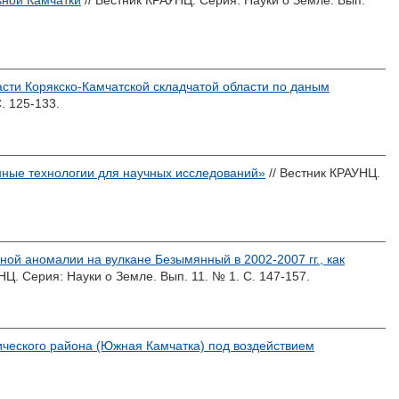
ьной Камчатки
// Вестник КРАУНЦ. Серия: Науки о Земле. Вып.
асти Корякско-Камчатской складчатой области по даным
. 125-133.
ые технологии для научных исследований»
// Вестник КРАУНЦ.
ой аномалии на вулкане Безымянный в 2002-2007 гг., как
НЦ. Серия: Науки о Земле. Вып. 11. № 1. С. 147-157.
ческого района (Южная Камчатка) под воздействием