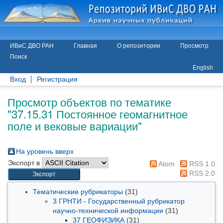
ИВиС ДВО РАН
Главная
О репозитории
Просмотр
Поиск
English
Вход
Регистрация
Просмотр объектов по тематике
"37.15.31 Постоянное геомагнитное
поле и вековые вариации"
На уровень вверх
Экспорт в
Atom
RSS 1.0
RSS 2.0
Тематические рубрикаторы
(31)
3 ГРНТИ - Государственный рубрикатор
научно-технической информации
(31)
37 ГЕОФИЗИКА
(31)