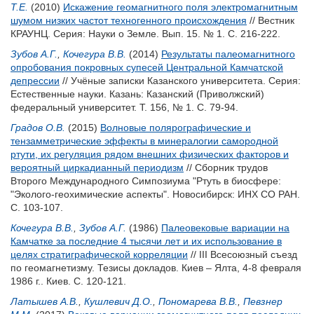
Т.Е.
(2010)
Искажение геомагнитного поля электромагнитным
шумом низких частот техногенного происхождения
// Вестник
КРАУНЦ. Серия: Науки о Земле. Вып. 15. № 1. С. 216-222.
Зубов А.Г.
,
Кочегура В.В.
(2014)
Результаты палеомагнитного
опробования покровных супесей Центральной Камчатской
депрессии
// Учёные записки Казанского университета. Серия:
Естественные науки. Казань: Казанский (Приволжский)
федеральный университет. Т. 156, № 1. С. 79-94.
Градов О.В.
(2015)
Волновые полярографические и
тензамметрические эффекты в минералогии самородной
ртути, их регуляция рядом внешних физических факторов и
вероятный циркадианный периодизм
// Сборник трудов
Второго Международного Симпозиума "Ртуть в биосфере:
"Эколого-геохимические аспекты". Новосибирск: ИНХ СО РАН.
С. 103-107.
Кочегура В.В.
,
Зубов А.Г.
(1986)
Палеовековые вариации на
Камчатке за последние 4 тысячи лет и их использование в
целях стратиграфической корреляции
// III Всесоюзный съезд
по геомагнетизму. Тезисы докладов. Киев – Ялта, 4-8 февраля
1986 г.. Киев. С. 120-121.
Латышев А.В.
,
Кушлевич Д.О.
,
Пономарева В.В.
,
Певзнер