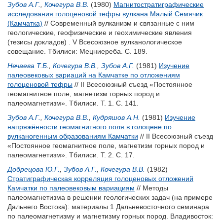
Зубов А.Г.
,
Кочегура В.В.
(1980)
Магнитостратиграфические
исследования голоценовой тефры вулкана Малый Семячик
(Камчатка)
// Современный вулканизм и связанные с ним
геологические, геофизические и геохимические явления
(тезисы докладов) . V Всесоюзное вулканологическое
совещание. Тбилиси: Мецниереба. С. 189.
Нечаева Т.Б.
,
Кочегура В.В.
,
Зубов А.Г.
(1981)
Изучение
палеовековых вариаций на Камчатке по отложениям
голоценовой тефры
// II Всесоюзный съезд «Постоянное
геомагнитное поле, магнетизм горных пород и
палеомагнетизм». Тбилиси. Т. 1. С. 141.
Зубов А.Г.
,
Кочегура В.В.
,
Кудряшов А.Н.
(1981)
Изучение
напряжённости геомагнитного поля в голоцене по
вулканогенным образованиям Камчатки
// II Всесоюзный съезд
«Постоянное геомагнитное поле, магнетизм горных пород и
палеомагнетизм». Тбилиси. Т. 2. С. 17.
Добрецова Ю.Г.
,
Зубов А.Г.
,
Кочегура В.В.
(1982)
Стратиграфическая корреляция голоценовых отложений
Камчатки по палеовековым вариациям
// Методы
палеомагнетизма в решении геологических задач (на примере
Дальнего Востока): материалы 1 Дальневосточного семинара
по палеомагнетизму и магнетизму горных пород. Владивосток: