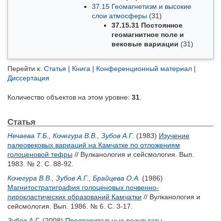
37.15 Геомагнетизм и высокие
слои атмосферы
(31)
37.15.31 Постоянное
геомагнитное поле и
вековые вариации
(31)
Перейти к:
Статья
|
Книга
|
Конференционный материал
|
Диссертация
Количество объектов на этом уровне:
31
.
Статья
Нечаева Т.Б.
,
Кочегура В.В.
,
Зубов А.Г.
(1983)
Изучение
палеовековых вариаций на Камчатке по отложениям
голоценовой тефры
// Вулканология и сейсмология. Вып.
1983. № 2. С. 88-92.
Кочегура В.В.
,
Зубов А.Г.
,
Брайцева О.А.
(1986)
Магнитостратиграфия голоценовых почвенно-
пирокластических образований Камчатки
// Вулканология и
сейсмология. Вып. 1986. № 6. С. 3-17.
Зубов А.Г.
(2008)
Предварительные результаты