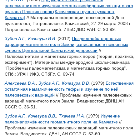
палеомагнитного изучения мегаплагиофировых лав щитового
вулкана Плоских сопок (Ключевская группа вулканов,
Камчатка)
// Материалы конференции, посвященной Дню
вулканолога, Петропавловск-Камчатский, 27-29 марта 2008 г..
Петропавловск-Камчатский: ИВиС ДВО РАН. С. 90-99.
Зубов А.Г.
,
Кочегура В.В.
(2012)
Позднеплейстоценовые
вариации магнитного поля Земли, записанные в покровных
супесях Центральной Камчатской депрессии
//
Палеомагнетизм и магнетизм горных пород (теория, практика,
эксперимент). Материалы международной школы-семинара
"Проблемы палеомагнетизма и магнетизма горных пород".
СПб.: УРАН ИФЗ, СПбГУ. С. 69-74.
Алексеева В.А.
,
Зубов А.Г.
,
Кочегура В.В.
(1979)
Естественная
остаточная намагниченность тефры и изучение по ней
палеовековых вариаций
// Проблемы изучения палеовековых
вариаций магнитного поля Земли. Владивосток: ДВНЦ АН
СССР. С. 36-51.
Зубов А.Г.
,
Кочегура В.В.
,
Ткачева Н.А.
(1979)
Изучение
палеонапряжённости геомагнитного поля на Камчатке
//
Проблемы изучения палеовековых вариаций магнитного поля
Земли. Владивосток: ДВНЦ АН СССР. С. 52-60.