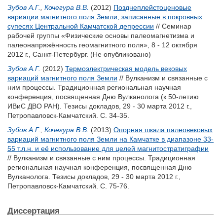
Зубов А.Г.
,
Кочегура В.В.
(2012)
Позднеплейстоценовые
вариации магнитного поля Земли, записанные в покровных
супесях Центральной Камчатской депрессии
// Семинар
рабочей группы «Физические основы палеомагнетизма и
палеонапряжённость геомагнитного поля», 8 - 12 октября
2012 г., Санкт-Петербург. (Не опубликовано)
Зубов А.Г.
(2012)
Термоэлектрическая модель вековых
вариаций магнитного поля Земли
// Вулканизм и связанные с
ним процессы. Традиционная региональная научная
конференция, посвященная Дню Вулканолога (к 50-летию
ИВиС ДВО РАН). Тезиcы докладов, 29 - 30 марта 2012 г.,
Петропавловск-Камчатский. С. 34-35.
Зубов А.Г.
,
Кочегура В.В.
(2013)
Опорная шкала палеовековых
вариаций магнитного поля Земли на Камчатке в диапазоне 33-
55 т.л.н. и её использование для целей магнитостратиграфии
// Вулканизм и связанные с ним процессы. Традиционная
региональная научная конференция, посвященная Дню
Вулканолога. Тезиcы докладов, 29 - 30 марта 2012 г.,
Петропавловск-Камчатский. С. 75-76.
Диссертация