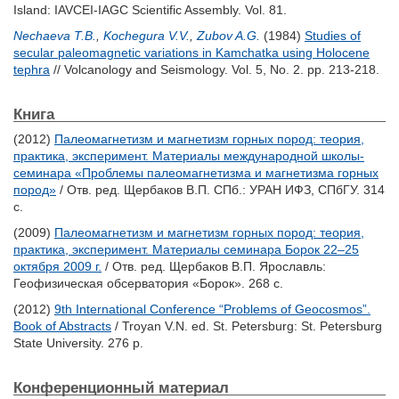
Island: IAVCEI-IAGC Scientific Assembly. Vol. 81.
Nechaeva T.B.
,
Kochegura V.V.
,
Zubov A.G.
(1984)
Studies of
secular paleomagnetic variations in Kamchatka using Holocene
tephra
// Volcanology and Seismology. Vol. 5, No. 2. pp. 213-218.
Книга
(2012)
Палеомагнетизм и магнетизм горных пород: теория,
практика, эксперимент. Материалы международной школы-
семинара «Проблемы палеомагнетизма и магнетизма горных
пород»
/ Отв. ред.
Щербаков В.П.
СПб.: УРАН ИФЗ, СПбГУ. 314
с.
(2009)
Палеомагнетизм и магнетизм горных пород: теория,
практика, эксперимент. Материалы семинара Борок 22–25
октября 2009 г.
/ Отв. ред.
Щербаков В.П.
Ярославль:
Геофизическая обсерватория «Борок». 268 с.
(2012)
9th International Conference “Problems of Geocosmos”.
Book of Abstracts
/
Troyan V.N.
ed. St. Petersburg: St. Petersburg
State University. 276 p.
Конференционный материал