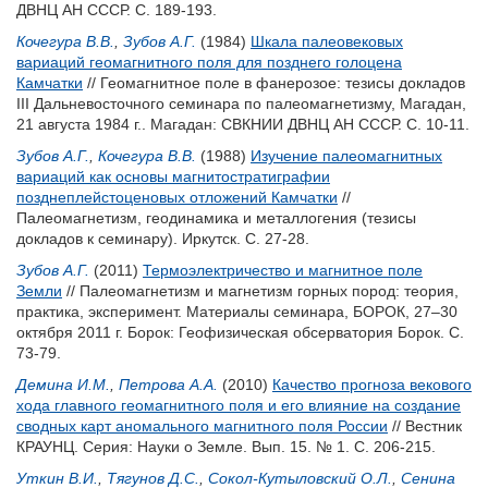
ДВНЦ АН СССР. С. 189-193.
Кочегура В.В.
,
Зубов А.Г.
(1984)
Шкала палеовековых
вариаций геомагнитного поля для позднего голоцена
Камчатки
// Геомагнитное поле в фанерозое: тезисы докладов
III Дальневосточного семинара по палеомагнетизму, Магадан,
21 августа 1984 г.. Магадан: СВКНИИ ДВНЦ АН СССР. С. 10-11.
Зубов А.Г.
,
Кочегура В.В.
(1988)
Изучение палеомагнитных
вариаций как основы магнитостратиграфии
позднеплейстоценовых отложений Камчатки
//
Палеомагнетизм, геодинамика и металлогения (тезисы
докладов к семинару). Иркутск. С. 27-28.
Зубов А.Г.
(2011)
Термоэлектричество и магнитное поле
Земли
// Палеомагнетизм и магнетизм горных пород: теория,
практика, эксперимент. Материалы семинара, БОРОК, 27–30
октября 2011 г. Борок: Геофизическая обсерватория Борок. С.
73-79.
Демина И.М.
,
Петрова А.А.
(2010)
Качество прогноза векового
хода главного геомагнитного поля и его влияние на создание
сводных карт аномального магнитного поля России
// Вестник
КРАУНЦ. Серия: Науки о Земле. Вып. 15. № 1. С. 206-215.
Уткин В.И.
,
Тягунов Д.С.
,
Сокол-Кутыловский О.Л.
,
Сенина