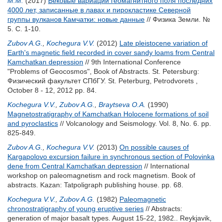
М.М.
(2017)
Вековые вариации геомагнитного поля последних
4000 лет, записанные в лавах и пирокластике Северной
группы вулканов Камчатки: новые данные
// Физика Земли. №
5. С. 1-10.
Zubov A.G.
,
Kochegura V.V.
(2012)
Late pleistocene variation of
Earth's magnetic field recorded in cover sandy loams from Central
Kamchatkan depression
// 9th International Conference
"Problems of Geocosmos", Book of Abstracts. St. Petersburg:
Физический факультет СПбГУ. St. Peterburg, Petrodvorets ,
October 8 - 12, 2012 pp. 84.
Kochegura V.V.
,
Zubov A.G.
,
Braytseva O.A.
(1990)
Magnetostratigraphy of Kamchatkan Holocene formations of soil
and pyroclastics
// Volcanology and Seismology. Vol. 8, No. 6. pp.
825-849.
Zubov A.G.
,
Kochegura V.V.
(2013)
On possible causes of
Kargapolovo excursion failure in synchronous section of Polovinka
dene from Central Kamchatkan depression
// International
workshop on paleomagnetism and rock magnetism. Book of
abstracts. Kazan: Tatpoligraph publishing house. pp. 68.
Kochegura V.V.
,
Zubov A.G.
(1982)
Paleomagnetic
chronostratigraphy of young eruptive series
// Abstracts:
generation of major basalt types. August 15-22, 1982.. Reykjavik,