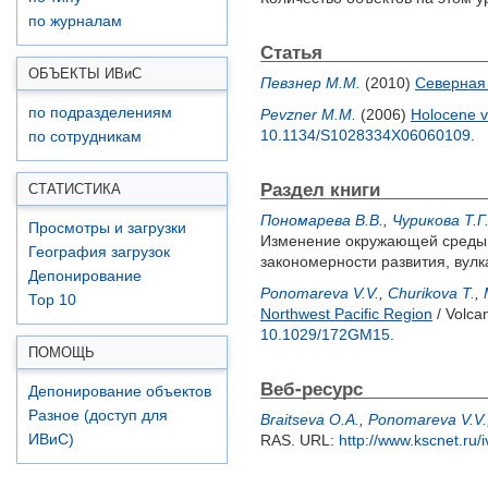
по журналам
Статья
ОБЪЕКТЫ ИВ
и
С
Певзнер М.М.
(2010)
Северная 
по подразделениям
Pevzner M.M.
(2006)
Holocene v
10.1134/S1028334X06060109
.
по сотрудникам
Раздел книги
СТАТИСТИКА
Пономарева В.В.
,
Чурикова Т.Г
Просмотры и загрузки
Изменение окружающей среды и
География загрузок
закономерности развития, вулк
Депонирование
Ponomareva V.V.
,
Churikova T.
,
Top 10
Northwest Pacific Region
/ Volca
10.1029/172GM15
.
ПОМОЩЬ
Веб-ресурс
Депонирование объектов
Разное (доступ для
Braitseva O.A.
,
Ponomareva V.V.
ИВиС)
RAS. URL:
http://www.kscnet.ru/