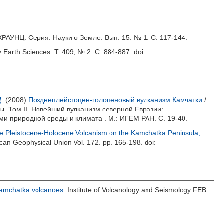
КРАУНЦ. Серия: Науки о Земле. Вып. 15. № 1. С. 117-144.
y Earth Sciences. Т. 409, № 2. С. 884-887.
doi:
.
(2008)
Позднеплейстоцен-голоценовый вулканизм Камчатки
/
. Том II. Новейший вулканизм северной Евразии:
ми природной среды и климата . М.: ИГЕМ РАН. С. 19-40.
e Pleistocene-Holocene Volcanism on the Kamchatka Peninsula,
can Geophysical Union Vol. 172. pp. 165-198.
doi:
amchatka volcanoes.
Institute of Volcanology and Seismology FEB