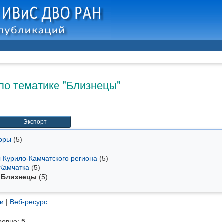
по тематике "Близнецы"
торы
(5)
ы Курило-Камчатского региона
(5)
 Камчатка
(5)
Близнецы
(5)
ги
|
Веб-ресурс
ровне:
5
.