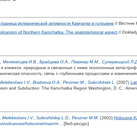
граница вулканической активности Камчатки в голоцене
// Вестник 
olcanism of Northern Kamchatka: The spatiotemporal aspect
// Doklad
.
,
Мелекесцев И.В.
,
Брайцева О.А.
,
Певзнер М.М.
,
Сулержицкий Л.Д
 климата: природные и связанные с ними техногенные катастрофы
аническая опасность, связь с глубинными процессами и изменения
Melekestsev I.V.
,
Braitseva O.A.
,
Pevzner M.
,
Sulerzhitskii L.
(2007)
Lat
nism and Subduction: The Kamchatka Region Washington, D. C.: Ameri
,
Melekestsev I.V.
,
Sulerzhitskiy L.D.
,
Pevzner M.M.
(2002)
Holocene K
ivs/volcanoes/holocene/main/m...
[Веб-ресурс]