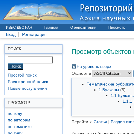
ИВиС ДВО РАН
Главная
О репозитории
Просмотр
Вход
Регистрация
Просмотр объектов 
ПОИСК
На уровень вверх
Экспорт в
Простой поиск
Расширенный поиск
Тематические рубрика
Новые поступления
1 Вулканы
(5)
1.1 Вулкан
1.1.1
ПРОСМОТР
по году
по авторам
Перейти к:
Статья
|
Раздел кни
по тематике
по типу
Количество объектов на этом у