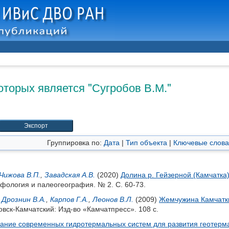
оторых является "
Сугробов В.М.
"
Группировка по:
Дата
|
Тип объекта
|
Ключевые слова
Чижова В.П.
,
Завадская А.В.
(2020)
Долина р. Гейзерной (Камчатка
фология и палеогеография. № 2. С. 60-73.
,
Дрознин В.А.
,
Карпов Г.А.
,
Леонов В.Л.
(2009)
Жемчужина Камчатки
вск-Камчатский: Изд-во «Камчатпресс». 108 с.
ание современных гидротермальных систем для развития геотерма