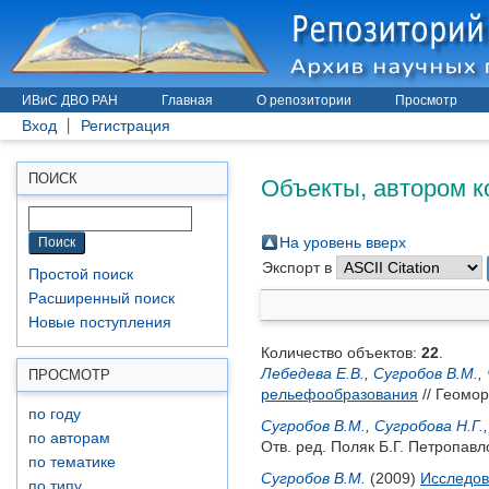
ИВиС ДВО РАН
Главная
О репозитории
Просмотр
Вход
Регистрация
Объекты, автором к
ПОИСК
На уровень вверх
Экспорт в
Простой поиск
Расширенный поиск
Новые поступления
Количество объектов:
22
.
Лебедева Е.В.
,
Сугробов В.М.
,
ПРОСМОТР
рельефообразования
// Геомор
по году
Сугробов В.М.
,
Сугробова Н.Г.
по авторам
Отв. ред.
Поляк Б.Г.
Петропавло
по тематике
Сугробов В.М.
(2009)
Исследов
по типу