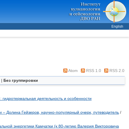
English
Atom
RSS 1.0
RSS 2.0
|
Без группировки
): гидротермальная деятельность и особенности
 – Долина Гейзеров, научно-популярный очерк, путеводитель
/
льной энергетики Камчатки (к 80-летию Валерия Викторовича