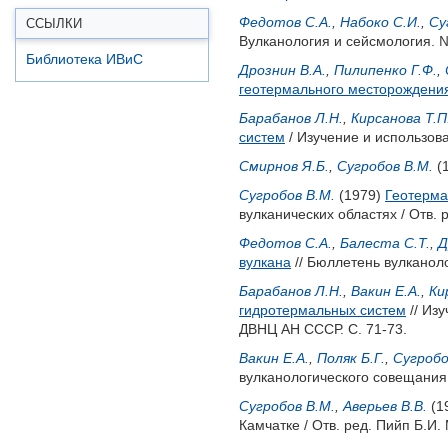
Федотов С.А.
,
Набоко С.И.
,
Су
ССЫЛКИ
Вулканология и сейсмология. №
Библиотека ИВиС
Дрознин В.А.
,
Пилипенко Г.Ф.
,
геотермального месторождения
Барабанов Л.Н.
,
Кирсанова Т.П
систем
/ Изучение и использова
Смирнов Я.Б.
,
Сугробов В.М.
(
Сугробов В.М.
(1979)
Геотерма
вулканических областях / Отв. 
Федотов С.А.
,
Балеста С.Т.
,
Д
вулкана
// Бюллетень вулканоло
Барабанов Л.Н.
,
Вакин Е.А.
,
Ки
гидротермальных систем
// Изу
ДВНЦ АН СССР. С. 71-73.
Вакин Е.А.
,
Поляк Б.Г.
,
Сугробо
вулканологического совещания, 
Сугробов В.М.
,
Аверьев В.В.
(1
Камчатке / Отв. ред.
Пийп Б.И.
М