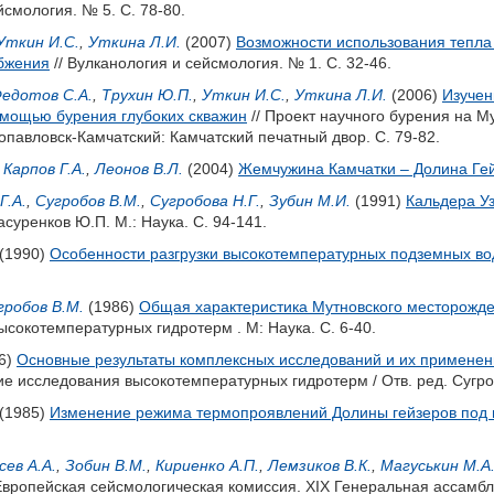
йсмология. № 5. С. 78-80.
Уткин И.С.
,
Уткина Л.И.
(2007)
Возможности использования тепла 
абжения
// Вулканология и сейсмология. № 1. С. 32-46.
едотов С.А.
,
Трухин Ю.П.
,
Уткин И.С.
,
Уткина Л.И.
(2006)
Изучен
помощью бурения глубоких скважин
// Проект научного бурения на М
павловск-Камчатский: Камчатский печатный двор. С. 79-82.
,
Карпов Г.А.
,
Леонов В.Л.
(2004)
Жемчужина Камчатки – Долина Ге
Г.А.
,
Сугробов В.М.
,
Сугробова Н.Г.
,
Зубин М.И.
(1991)
Кальдера У
асуренков Ю.П.
М.: Наука. С. 94-141.
(1990)
Особенности разгрузки высокотемпературных подземных во
гробов В.М.
(1986)
Общая характеристика Мутновского месторожде
сокотемпературных гидротерм . М: Наука. С. 6-40.
6)
Основные результаты комплексных исследований и их применен
ие исследования высокотемпературных гидротерм / Отв. ред.
Сугро
(1985)
Изменение режима термопроявлений Долины гейзеров под 
сев А.А.
,
Зобин В.М.
,
Кириенко А.П.
,
Лемзиков В.К.
,
Магуськин М.А
Европейская сейсмологическая комиссия. XIX Генеральная ассамблея