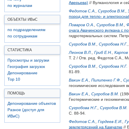
Аверьева)
// Вулканология и се
по журналам
Федотов С.А.
,
Сугробов В.М.
,
пород для тепло- и электросн
ОБЪЕКТЫ ИВ
и
С
Поваров О.А.
,
Сугробов В.М.
,
Ф
по подразделениям
очага Авачинского вулкана с 
гидротермальных систем. Петро
по сотрудникам
Сугробов В.М.
,
Сугробова Н.Г.
СТАТИСТИКА
Леонов В.Л.
,
Гриб Е.Н.
,
Карпов 
Т. 2 / Отв. ред.
Федотов С.А.
,
М
Просмотры и загрузки
Сугробов В.М.
,
Сугробова Н.Г.
География загрузок
81-89.
Депонирование
Top 10
Вакин Е.А.
,
Пилипенко Г.Ф.
,
Су
геохимические исследования вы
ПОМОЩЬ
Вакин Е.А.
,
Сугробов В.М.
(198
Геотермические и геохимическ
Депонирование объектов
Сугробова Н.Г.
,
Сугробов В.М.
Разное (доступ для
С. 88-94.
ИВиС)
Федотов С.А.
,
Гордеев Е.И.
,
Гу
землетрясений на Камчатке
// 