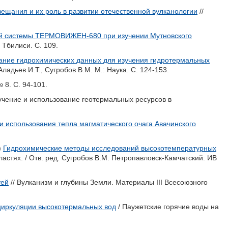
ещания и их роль в развитии отечественной вулканологии
//
й системы ТЕРМОВИЖЕН-680 при изучении Мутновского
 Тбилиси. С. 109.
ание гидрохимических данных для изучения гидротермальных
Аладьев И.Т.
,
Сугробов В.М.
М.: Наука. С. 124-153.
 8. С. 94-101.
учение и использование геотермальных ресурсов в
и использования тепла магматического очага Авачинского
)
Гидрохимические методы исследований высокотемпературных
астях. / Отв. ред.
Сугробов В.М.
Петропавловск-Камчатский: ИВ
тей
// Вулканизм и глубины Земли. Материалы III Всесоюзного
циркуляции высокотермальных вод
/ Паужетские горячие воды на