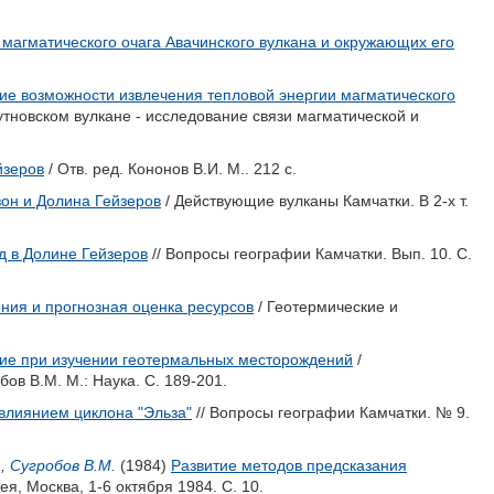
магматического очага Авачинского вулкана и окружающих его
ие возможности извлечения тепловой энергии магматического
утновском вулкане - исследование связи магматической и
йзеров
/ Отв. ред.
Кононов В.И.
М.. 212 с.
зон и Долина Гейзеров
/ Действующие вулканы Камчатки. В 2-х т.
д в Долине Гейзеров
// Вопросы географии Камчатки. Вып. 10. С.
ния и прогнозная оценка ресурсов
/ Геотермические и
ие при изучении геотермальных месторождений
/
бов В.М.
М.: Наука. С. 189-201.
влиянием циклона "Эльза"
// Вопросы географии Камчатки. № 9.
.
,
Сугробов В.М.
(1984)
Развитие методов предсказания
, Москва, 1-6 октября 1984. С. 10.