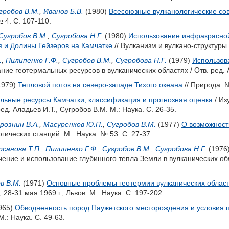
гробов В.М.
,
Иванов Б.В.
(1980)
Всесоюзные вулканологические сов
 4. С. 107-110.
Сугробов В.М.
,
Сугробова Н.Г.
(1980)
Использование инфракрасно
 и Долины Гейзеров на Камчатке
// Вулканизм и вулкано-структуры.
.
,
Пилипенко Г.Ф.
,
Сугробов В.М.
,
Сугробова Н.Г.
(1979)
Использов
ние геотермальных ресурсов в вулканических областях / Отв. ред.
1979)
Тепловой поток на северо-западе Тихого океана
// Природа. №
льные ресурсы Камчатки, классификация и прогнозная оценка
/ Из
ред.
Аладьев И.Т.
,
Сугробов В.М.
М.: Наука. С. 26-35.
рознин В.А.
,
Масуренков Ю.П.
,
Сугробов В.М.
(1977)
О возможност
гических станций. М.: Наука. № 53. С. 27-37.
рсанова Т.П.
,
Пилипенко Г.Ф.
,
Сугробов В.М.
,
Сугробова Н.Г.
(1976
чение и использование глубинного тепла Земли в вулканических обл
в В.М.
(1971)
Основные проблемы геотермии вулканических облас
28-31 мая 1969 г., Львов. М.: Наука. С. 197-202.
965)
Обводненность пород Паужетского месторождения и условия 
.: Наука. С. 49-63.