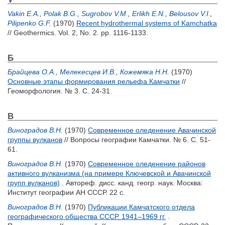
Vakin E.A.
,
Polak B.G.
,
Sugrobov V.M.
,
Erlikh E.N.
,
Belousov V.I.
,
Pilipenko G.F.
(1970)
Recent hydrothermal systems of Kamchatka
// Geothermics. Vol. 2, No. 2. pp. 1116-1133.
Б
Брайцева О.А.
,
Мелекесцев И.В.
,
Кожемяка Н.Н.
(1970)
Основные этапы формирования рельефа Камчатки
//
Геоморфология. № 3. С. 24-31.
В
Виноградов В.Н.
(1970)
Современное оледенение Авачинской
группы вулканов
// Вопросы географии Камчатки. № 6. С. 51-
61.
Виноградов В.Н.
(1970)
Современное оледенение районов
активного вулканизма (на примере Ключевской и Авачинской
групп вулканов)
. Автореф. дисс. канд. геогр. наук. Москва:
Институт географии АН СССР. 22 с.
Виноградов В.Н.
(1970)
Публикации Камчатского отдела
географического общества СССР. 1941–1969 гг.
.