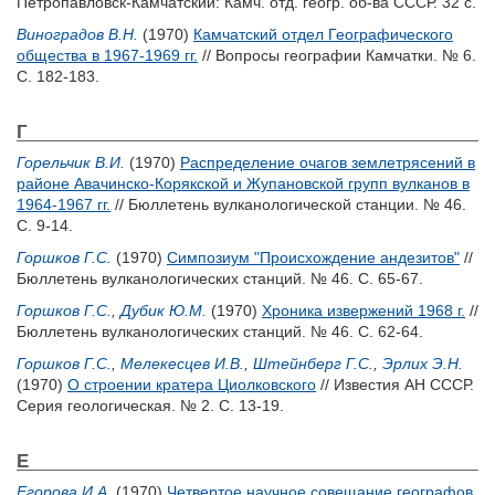
Петропавловск-Камчатский: Камч. отд. геогр. об-ва СССР. 32 с.
Виноградов В.Н.
(1970)
Камчатский отдел Географического
общества в 1967-1969 гг.
// Вопросы географии Камчатки. № 6.
С. 182-183.
Г
Горельчик В.И.
(1970)
Распределение очагов землетрясений в
районе Авачинско-Корякской и Жупановской групп вулканов в
1964-1967 гг.
// Бюллетень вулканологической станции. № 46.
С. 9-14.
Горшков Г.С.
(1970)
Симпозиум "Происхождение андезитов"
//
Бюллетень вулканологических станций. № 46. С. 65-67.
Горшков Г.С.
,
Дубик Ю.М.
(1970)
Хроника извержений 1968 г.
//
Бюллетень вулканологических станций. № 46. С. 62-64.
Горшков Г.С.
,
Мелекесцев И.В.
,
Штейнберг Г.С.
,
Эрлих Э.Н.
(1970)
О строении кратера Циолковского
// Известия АН СССР.
Серия геологическая. № 2. С. 13-19.
Е
Егорова И.А.
(1970)
Четвертое научное совещание географов