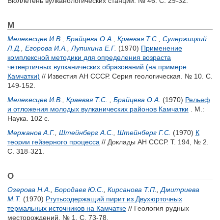
Бюллетень вулканологических станций. № 46. С. 29-32.
М
Мелекесцев И.В.
,
Брайцева О.А.
,
Краевая Т.С.
,
Сулержицкий
Л.Д.
,
Егорова И.А.
,
Лупикина Е.Г.
(1970)
Применение
комплексной методики для определения возраста
четвертичных вулканических образований (на примере
Камчатки)
// Известия АН СССР. Серия геологическая. № 10. С.
149-152.
Мелекесцев И.В.
,
Краевая Т.С.
,
Брайцева О.А.
(1970)
Рельеф
и отложения молодых вулканических районов Камчатки
. М.:
Наука. 102 с.
Мержанов А.Г.
,
Штейнберг А.С.
,
Штейнберг Г.С.
(1970)
К
теории гейзерного процесса
// Доклады АН СССР. Т. 194, № 2.
С. 318-321.
О
Озерова Н.А.
,
Бородаев Ю.С.
,
Кирсанова Т.П.
,
Дмитриева
М.Т.
(1970)
Ртутьсодержащий пирит из Двухюрточных
термальных источников на Камчатке
// Геология рудных
месторождений. № 1. С. 73-78.