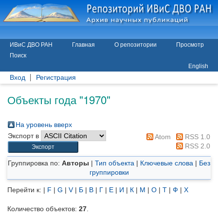
ИВиС ДВО РАН
Главная
О репозитории
Просмотр
Поиск
English
Вход
Регистрация
Объекты года "1970"
На уровень вверх
Экспорт в
Atom
RSS 1.0
RSS 2.0
Группировка по:
Авторы
|
Тип объекта
|
Ключевые слова
|
Без
группировки
Перейти к:
|
F
|
G
|
V
|
Б
|
В
|
Г
|
Е
|
И
|
К
|
М
|
О
|
Т
|
Ф
|
Х
Количество объектов:
27
.