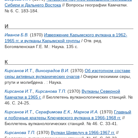
Сибири и Дальнего Востока
// Вопросы географии Камчатки.
№ 6. С. 183-184.
И
Иванов Б.В.
(1970)
Извержение Карымского вулкана в 1962-
1965 гг. и вулканы Карымской группы
/ Отв. ред.
Богоявленская Г.Е.
М.: Наука. 135 с.
К
Кирсанов И.Т.
,
Виноградов В.И.
(1970)
Об изотопном составе
серы активных вулканических очагов
/ Очерки геохимии серы,
ртути и молибдена . : Наука.
Кирсанов И.Т.
,
Кирсанова Т.П.
(1970)
Вулканы Северной
Камчатки в 1965 г.
// Бюллетень вулканологических станций. №
46. С. 24-25.
Кирсанов И.Т.
,
Серафимова Е.К.
,
Марков И.А.
(1970)
Главный
и побочные кратеры Ключевского вулкана в 1966-1968 гг.
//
Бюллетень вулканологических станций. № 46. С. 33-41.
Кирсанова Т.П.
(1970)
Вулкан Шивелуч в 1966-1967 гг.
//