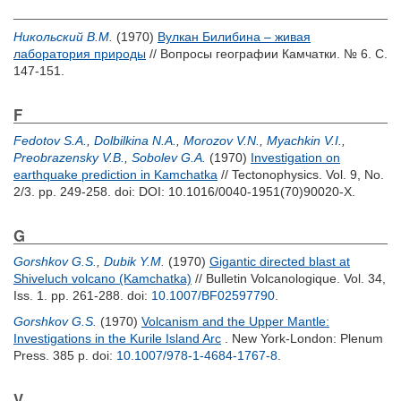
Никольский В.М.
(1970)
Вулкан Билибина – живая
лаборатория природы
// Вопросы географии Камчатки. № 6. С.
147-151.
F
Fedotov S.A.
,
Dolbilkina N.A.
,
Morozov V.N.
,
Myachkin V.I.
,
Preobrazensky V.B.
,
Sobolev G.A.
(1970)
Investigation on
earthquake prediction in Kamchatka
// Tectonophysics. Vol. 9, No.
2/3. pp. 249-258.
doi: DOI: 10.1016/0040-1951(70)90020-X.
G
Gorshkov G.S.
,
Dubik Y.M.
(1970)
Gigantic directed blast at
Shiveluch volcano (Kamchatka)
// Bulletin Volcanologique. Vol. 34,
Iss. 1. pp. 261-288.
doi:
10.1007/BF02597790
.
Gorshkov G.S.
(1970)
Volcanism and the Upper Mantle:
Investigations in the Kurile Island Arc
. New York-London: Plenum
Press. 385 p.
doi:
10.1007/978-1-4684-1767-8
.
V