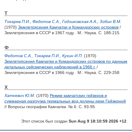
Т
Токарев П.И.
,
Федотов С.А.
,
Годзиковская А.А.
,
Зобин В.М.
(1970)
Землетрясения Камчатки и Командорских островов
/
Землетрясения в СССР в 1967 году . М.: Наука. С. 188-215.
Ф
Федотов С.А.
,
Токарев П.И.
,
Кузин И.П.
(1970)
Землетрясения Камчатки и Командорских островов по данным
детальных сейсмических наблюдений в 1966 г.
/
Землетрясения в СССР в 1966 году . М.: Наука. С. 229-258.
Х
Хаткевич Ю.М.
(1970)
Режим камчатских гейзеров и
суммарная разгрузка термальных вод долины реки Гейзерной
// Вопросы географии Камчатки. № 6. С. 93-95.
Этот список был создан
Sun Aug 9 18:10:59 2026 +12
.