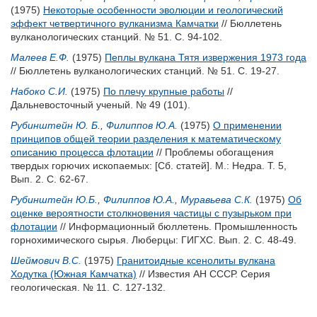
(1975)
Некоторые особенности эволюции и геологический
эффект четвертичного вулканизма Камчатки
// Бюллетень
вулканологических станций. № 51. С. 94-102.
Малеев Е.Ф.
(1975)
Пеплы вулкана Тятя извержения 1973 года
// Бюллетень вулканологических станций. № 51. С. 19-27.
Набоко С.И.
(1975)
По плечу крупные работы
//
Дальневосточный ученый. № 49 (101).
Рубинштейн Ю. Б.
,
Филиппов Ю.А.
(1975)
О применении
принципов общей теории разделения к математическому
описанию процесса флотации
// Проблемы обогащения
твердых горючих ископаемых: [Сб. статей]. М.: Недра. Т. 5,
Вып. 2. С. 62-67.
Рубинштейн Ю.Б.
,
Филиппов Ю.А.
,
Муравьева С.К.
(1975)
Об
оценке вероятности столкновения частицы с пузырьком при
флотации
// Информационный бюллетень. Промышленность
горнохимического сырья. Люберцы: ГИГХС. Вып. 2. С. 48-49.
Шеймович В.С.
(1975)
Гранитоидные ксенолиты вулкана
Ходутка (Южная Камчатка)
// Известия АН СССР. Серия
геологическая. № 11. С. 127-132.