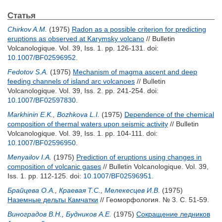
Статья
Chirkov A.M.
(1975)
Radon as a possible criterion for predicting
eruptions as observed at Karymsky volcano
// Bulletin
Volcanologique. Vol. 39, Iss. 1. pp. 126-131.
doi:
10.1007/BF02596952
.
Fedotov S.A.
(1975)
Mechanism of magma ascent and deep
feeding channels of island arc volcanoes
// Bulletin
Volcanologique. Vol. 39, Iss. 2. pp. 241-254.
doi:
10.1007/BF02597830
.
Markhinin E.K.
,
Bozhkova L.I.
(1975)
Dependence of the chemical
composition of thermal waters upon seismic activity
// Bulletin
Volcanologique. Vol. 39, Iss. 1. pp. 104-111.
doi:
10.1007/BF02596950
.
Menyailov I.A.
(1975)
Prediction of eruptions using changes in
composition of volcanic gases
// Bulletin Volcanologique. Vol. 39,
Iss. 1. pp. 112-125.
doi:
10.1007/BF02596951
.
Брайцева О.А.
,
Краевая Т.С.
,
Мелекесцев И.В.
(1975)
Наземные дельты Камчатки
// Геоморфология. № 3. С. 51-59.
Виноградов В.Н.
,
Будников А.Е.
(1975)
Сокращение ледников