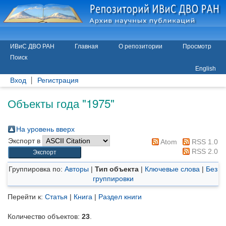
ИВиС ДВО РАН
Главная
О репозитории
Просмотр
Поиск
English
Вход
Регистрация
Объекты года "1975"
На уровень вверх
Экспорт в
Atom
RSS 1.0
RSS 2.0
Группировка по:
Авторы
|
Тип объекта
|
Ключевые слова
|
Без
группировки
Перейти к:
Статья
|
Книга
|
Раздел книги
Количество объектов:
23
.