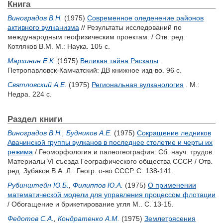
Книга
Виноградов В.Н.
(1975)
Современное оледенение районов
активного вулканизма
// Результаты исследований по
международным геофизическим проектам. / Отв. ред.
Котляков В.М.
М.: Наука. 105 с.
Мархинин Е.К.
(1975)
Великая тайна Раскалы
.
Петропавловск-Камчатский: ДВ книжное изд-во. 96 с.
Святловский А.Е.
(1975)
Региональная вулканология
. М.:
Недра. 224 с.
Раздел книги
Виноградов В.Н.
,
Будников А.Е.
(1975)
Сокращение ледников
Авачинской группы вулканов в последнее столетие и черты их
режима
/ Геоморфология и палеогеография: Сб. науч. трудов.
Материалы VI съезда Географического общества СССР. / Отв.
ред.
Зубаков В.А.
Л.: Геогр. о-во СССР. С. 138-141.
Рубинштейн Ю.Б.
,
Филиппов Ю.А.
(1975)
О применении
математической модели для управления процессом флотации
/ Обогащение и брикетирование угля М.. С. 13-15.
Федотов С.А.
,
Кондратенко А.М.
(1975)
Землетрясения