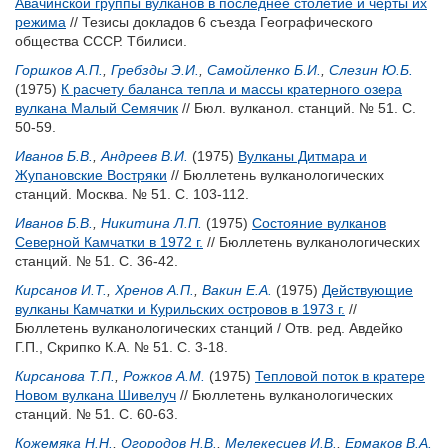
Авачинской группы вулканов в последнее столетие и черты их
режима
// Тезисы докладов 6 съезда Географического
общества СССР. Тбилиси.
Горшков А.П.
,
Гребзды Э.И.
,
Самойленко Б.И.
,
Слезин Ю.Б.
(1975)
К расчету баланса тепла и массы кратерного озера
вулкана Малый Семячик
// Бюл. вулканол. станций. № 51. С.
50-59.
Иванов Б.В.
,
Андреев В.И.
(1975)
Вулканы Дитмара и
Жупановские Востряки
// Бюллетень вулканологических
станций. Москва. № 51. С. 103-112.
Иванов Б.В.
,
Никитина Л.П.
(1975)
Состояние вулканов
Северной Камчатки в 1972 г.
// Бюллетень вулканологических
станций. № 51. С. 36-42.
Кирсанов И.Т.
,
Хренов А.П.
,
Вакин Е.А.
(1975)
Действующие
вулканы Камчатки и Курильских островов в 1973 г.
//
Бюллетень вулканологических станций / Отв. ред.
Авдейко
Г.П.
,
Скрипко К.А.
№ 51. С. 3-18.
Кирсанова Т.П.
,
Рожков А.М.
(1975)
Тепловой поток в кратере
Новом вулкана Шивелуч
// Бюллетень вулканологических
станций. № 51. С. 60-63.
Кожемяка Н.Н.
,
Огородов Н.В.
,
Мелекесцев И.В.
,
Ермаков В.А.