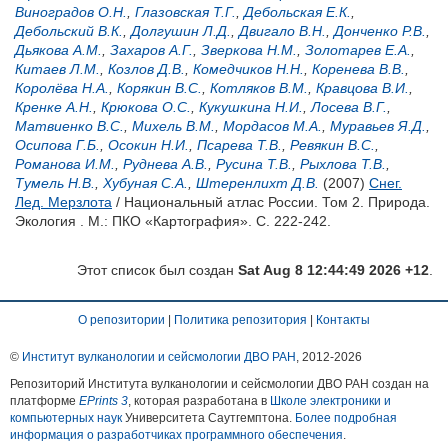
Виноградов О.Н.
,
Глазовская Т.Г.
,
Дебольская Е.К.
,
Дебольский В.К.
,
Долгушин Л.Д.
,
Двигало В.Н.
,
Донченко Р.В.
,
Дьякова А.М.
,
Захаров А.Г.
,
Зверкова Н.М.
,
Золотарев Е.А.
,
Китаев Л.М.
,
Козлов Д.В.
,
Комедчиков Н.Н.
,
Коренева В.В.
,
Королёва Н.А.
,
Корякин В.С.
,
Котляков В.М.
,
Кравцова В.И.
,
Кренке А.Н.
,
Крюкова О.С.
,
Кукушкина Н.И.
,
Лосева В.Г.
,
Матвиенко В.С.
,
Михель В.М.
,
Мордасов М.А.
,
Муравьев Я.Д.
,
Осипова Г.Б.
,
Осокин Н.И.
,
Псарева Т.В.
,
Ревякин В.С.
,
Романова И.М.
,
Руднева А.В.
,
Русина Т.В.
,
Рыхлова Т.В.
,
Тумель Н.В.
,
Хубуная С.А.
,
Штеренлихт Д.В.
(2007)
Снег.
Лед. Мерзлота
/ Национальный атлас России. Том 2. Природа.
Экология . М.: ПКО «Картография». С. 222-242.
Этот список был создан
Sat Aug 8 12:44:49 2026 +12
.
О репозитории
|
Политика репозитория
|
Контакты
©
Институт вулканологии и сейсмологии ДВО РАН
, 2012-
2026
Репозиторий Института вулканологии и сейсмологии ДВО РАН создан на
платформе
EPrints 3
, которая разработана в
Школе электроники и
компьютерных наук
Университета Саутгемптона.
Более подробная
информация о разработчиках программного обеспечения
.