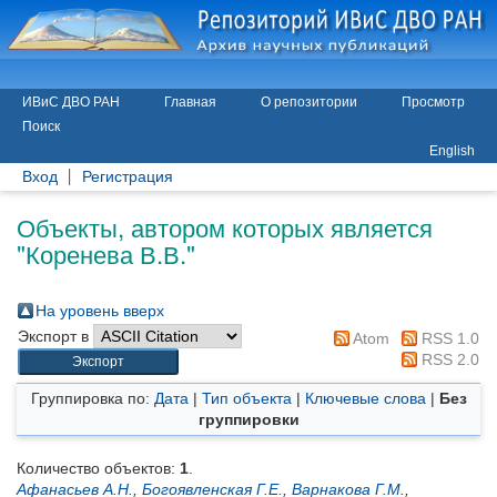
ИВиС ДВО РАН
Главная
О репозитории
Просмотр
Поиск
English
Вход
Регистрация
Объекты, автором которых является
"
Коренева В.В.
"
На уровень вверх
Экспорт в
Atom
RSS 1.0
RSS 2.0
Группировка по:
Дата
|
Тип объекта
|
Ключевые слова
|
Без
группировки
Количество объектов:
1
.
Афанасьев А.Н.
,
Богоявленская Г.Е.
,
Варнакова Г.М.
,