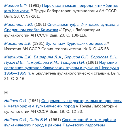
Малеев Е.Ф.
(1961)
Пирокластическая природа игнимбритов
юга Камчатки
// Труды Лаборатории вулканологии АН СССР.
Вып. 20. С. 97-101.
Маренина Т.Ю.
(1961)
Спекшиеся туфы Ичинского вулкана в
Срединном хребте Камчатки
// Труды Лаборатории
вулканологии АН СССР. Вып. 20. С. 108-116.
Мархинин Е.К.
(1961)
Вулканизм Курильских островов
//
Известия АН СССР. Серия геологическая. № 6. С. 45-58.
Мархинин Е.К.
,
Башарина Л.А.
,
Борисов О.Г.
,
Борисова В.Н.
,
Пугач В.Б.
,
Тимербаева К.М.
,
Токарев П.И.
(1961)
Изучение
состояния вулканов Ключевской группы и вулкана Шевелуч в
1958—1959 гг.
// Бюллетень вулканологической станции. Вып.
31. С. 3-16.
Н
Набоко С.И.
(1961)
Современные гидротермальные процессы
и метаморфизм вулканических пород
// Труды Лаборатории
вулканологии АН СССР. Вып. 19. С. 12-33.
Набоко С.И.
,
Пийп Б.И.
(1961)
Современный метаморфизм
вулканических пород в районе Паужетских гидротерм