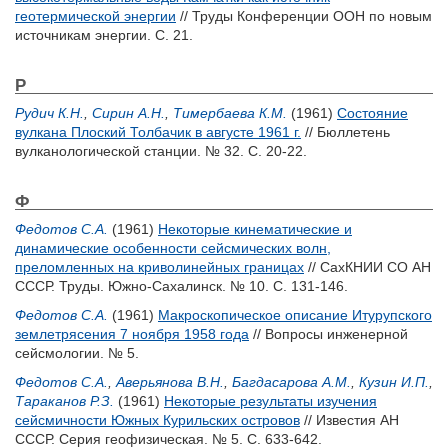
геотермической энергии
// Труды Конференции ООН по новым
источникам энергии. С. 21.
Р
Рудич К.Н.
,
Сирин А.Н.
,
Тимербаева К.М.
(1961)
Состояние
вулкана Плоский Толбачик в августе 1961 г.
// Бюллетень
вулканологической станции. № 32. С. 20-22.
Ф
Федотов С.А.
(1961)
Некоторые кинематические и
динамические особенности сейсмических волн,
преломленных на криволинейных границах
// СахКНИИ СО АН
СССР. Труды. Южно-Сахалинск. № 10. С. 131-146.
Федотов С.А.
(1961)
Макроскопическое описание Итурупского
землетрясения 7 ноября 1958 года
// Вопросы инженерной
сейсмологии. № 5.
Федотов С.А.
,
Аверьянова В.Н.
,
Багдасарова А.М.
,
Кузин И.П.
,
Тараканов Р.З.
(1961)
Некоторые результаты изучения
сейсмичности Южных Курильских островов
// Известия АН
СССР. Серия геофизическая. № 5. С. 633-642.