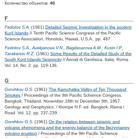
Количество объектов:
40
.
F
Fedotov S.A.
(1961)
Detailed Seismic Investigation in the soutern
Kuril Islands
// Tenth Pacific Science Congress of the Pacific
Science Association, Honolulu, Hawaii, U.S.A.. pp. 487.
Fedotov S.A.
,
Avekjanova V.N.
,
Bagdasarova A.M.
,
Kusin I.P.
,
Tarakanov R.Z.
(1961)
Some Results of the Detailed Study of the
South Kuril Islands Seismicity
// Annali di Geofisica. Italia, Roma.
Vol. 14, No. 2. pp. 119-136.
G
Gorshkov G.S.
(1961)
The Kamchatka Valley of Ten Thousand
Smokes
/ Proceedings of the 9th Pacific Schience Congress.
Bangkok, Thailand, November 18th to December 9th, 1957.
Geology and Geophysics. /
Klompe H.F.
ed. Bangkok: Rama i
Road. Vol. 12. pp. 237-239.
Gorshkov G.S.
(1961)
On the relation between seismic and
volcanic phenomena and the energy balance of the Bezymianny
volcano eruption
/ Proceedings of the 9th Pacific Schience