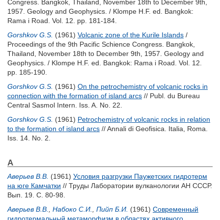
Congress. Bangkok, Thailand, November 18th to December 9th,
1957. Geology and Geophysics. /
Klompe H.F.
ed. Bangkok:
Rama i Road. Vol. 12. pp. 181-184.
Gorshkov G.S.
(1961)
Volcanic zone of the Kurile Islands
/
Proceedings of the 9th Pacific Schience Congress. Bangkok,
Thailand, November 18th to December 9th, 1957. Geology and
Geophysics. /
Klompe H.F.
ed. Bangkok: Rama i Road. Vol. 12.
pp. 185-190.
Gorshkov G.S.
(1961)
On the petrochemistry of volcanic rocks in
connection with the formation of island arcs
// Publ. du Bureau
Central Sasmol Intern. Iss. A. No. 22.
Gorshkov G.S.
(1961)
Petrochemistry of volcanic rocks in relation
to the formation of island arcs
// Annali di Geofisica. Italia, Roma.
Iss. 14. No. 2.
А
Аверьев В.В.
(1961)
Условия разгрузки Паужетских гидротерм
на юге Камчатки
// Труды Лаборатории вулканологии АН СССР.
Вып. 19. С. 80-98.
Аверьев В.В.
,
Набоко С.И.
,
Пийп Б.И.
(1961)
Современный
гидротермальный метаморфизм в областях активного