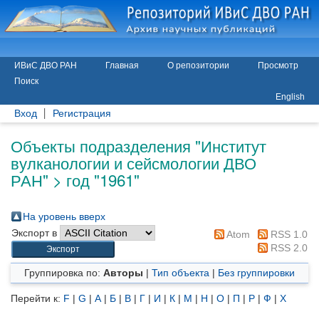
ИВиС ДВО РАН
Главная
О репозитории
Просмотр
Поиск
English
Вход
Регистрация
Объекты подразделения "Институт
вулканологии и сейсмологии ДВО
РАН" > год "1961"
На уровень вверх
Экспорт в
Atom
RSS 1.0
RSS 2.0
Группировка по:
Авторы
|
Тип объекта
|
Без группировки
Перейти к:
F
|
G
|
А
|
Б
|
В
|
Г
|
И
|
К
|
М
|
Н
|
О
|
П
|
Р
|
Ф
|
Х