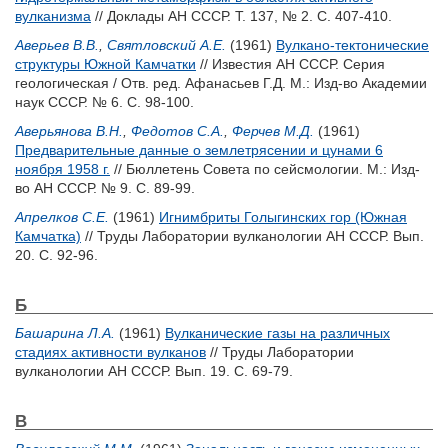
вулканизма
// Доклады АН СССР. Т. 137, № 2. С. 407-410.
Аверьев В.В.
,
Святловский А.Е.
(1961)
Вулкано-тектонические
структуры Южной Камчатки
// Известия АН СССР. Серия
геологическая / Отв. ред.
Афанасьев Г.Д.
М.: Изд-во Академии
наук СССР. № 6. С. 98-100.
Аверьянова В.Н.
,
Федотов С.А.
,
Ферчев М.Д.
(1961)
Предварительные данные о землетрясении и цунами 6
ноября 1958 г.
// Бюллетень Совета по сейсмологии. М.: Изд-
во АН СССР. № 9. С. 89-99.
Апрелков С.Е.
(1961)
Игнимбриты Голыгинских гор (Южная
Камчатка)
// Труды Лаборатории вулканологии АН СССР. Вып.
20. С. 92-96.
Б
Башарина Л.А.
(1961)
Вулканические газы на различных
стадиях активности вулканов
// Труды Лаборатории
вулканологии АН СССР. Вып. 19. С. 69-79.
В