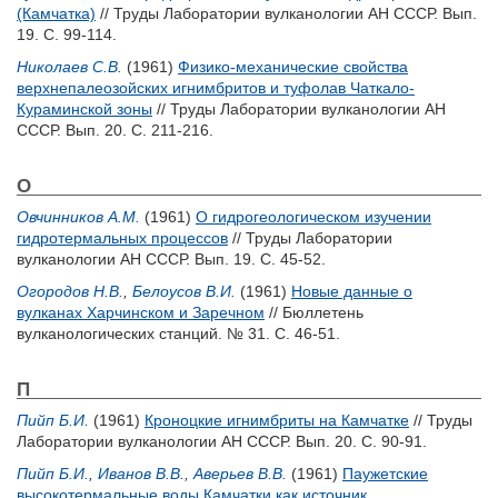
(Камчатка)
// Труды Лаборатории вулканологии АН СССР. Вып.
19. С. 99-114.
Николаев С.В.
(1961)
Физико-механические свойства
верхнепалеозойских игнимбритов и туфолав Чаткало-
Кураминской зоны
// Труды Лаборатории вулканологии АН
СССР. Вып. 20. С. 211-216.
О
Овчинников А.М.
(1961)
О гидрогеологическом изучении
гидротермальных процессов
// Труды Лаборатории
вулканологии АН СССР. Вып. 19. С. 45-52.
Огородов Н.В.
,
Белоусов В.И.
(1961)
Новые данные о
вулканах Харчинском и Заречном
// Бюллетень
вулканологических станций. № 31. С. 46-51.
П
Пийп Б.И.
(1961)
Кроноцкие игнимбриты на Камчатке
// Труды
Лаборатории вулканологии АН СССР. Вып. 20. С. 90-91.
Пийп Б.И.
,
Иванов В.В.
,
Аверьев В.В.
(1961)
Паужетские
высокотермальные воды Камчатки как источник