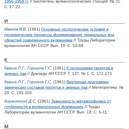
1956-1958 гг.
// Бюллетень вулканологических станций. № 31.
С. 17-22.
И
Иванов В.В.
(1961)
Основные геологические условия и
геохимические процессы формирования термальных вод
областей современного вулканизма
// Труды Лаборатории
вулканологии АН СССР. Вып. 19. С. 53-68.
К
Кваша Л.Г.
,
Горшков Г.С.
(1961)
К петрохимии тектитов и
земных лав
// Доклады АН СССР. Т. 137, № 1. С. 171-173.
Кваша Л.Г.
,
Горшков Г.С.
(1961)
Векторная диаграмма
химических составов тектитов и земных лав
// Метеоритика. №
20. С. 193-203.
Коржинский Д.С.
(1961)
Зависимость метаморфизма от
глубинности в вулканогенных формациях
// Труды
Лаборатории вулканологии АН СССР. Вып. 19. С. 5-11.
М