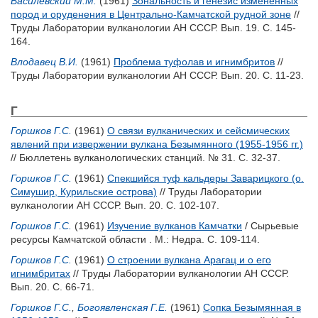
Василевский М.М.
(1961)
Зональность и генезис измененных
пород и оруденения в Центрально-Камчатской рудной зоне
//
Труды Лаборатории вулканологии АН СССР. Вып. 19. С. 145-
164.
Влодавец В.И.
(1961)
Проблема туфолав и игнимбритов
//
Труды Лаборатории вулканологии АН СССР. Вып. 20. С. 11-23.
Г
Горшков Г.С.
(1961)
О связи вулканических и сейсмических
явлений при извержении вулкана Безымянного (1955-1956 гг.)
// Бюллетень вулканологических станций. № 31. С. 32-37.
Горшков Г.С.
(1961)
Спекшийся туф кальдеры Заварицкого (о.
Симушир, Курильские острова)
// Труды Лаборатории
вулканологии АН СССР. Вып. 20. С. 102-107.
Горшков Г.С.
(1961)
Изучение вулканов Камчатки
/ Сырьевые
ресурсы Камчатской области . М.: Недра. С. 109-114.
Горшков Г.С.
(1961)
О строении вулкана Арагац и о его
игнимбритах
// Труды Лаборатории вулканологии АН СССР.
Вып. 20. С. 66-71.
Горшков Г.С.
,
Богоявленская Г.Е.
(1961)
Сопка Безымянная в