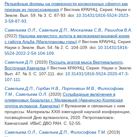
Рельефные формы на поверхности космогенных сферул как
признак их происхождения
// Вестник КРАУНЦ. Серия: Науки о
Земле. Вып. 59. № 3. С. 87-93.
doi:
10.31431/1816-5524-2023-
3-59-87-93
.
Савельева О.Л.
,
Савельев Д.П.
,
Москалева С.В.
,
Рашидов В.А.
(2022)
Находка медистого золота в железомарганцевой корке
с гайота Альба (Магеллановы горы)
// Вестник КРАУНЦ. Серия:
Науки о Земле. Вып. 54. № 2. С. 104-109.
doi:
10.31431/1816-
5524-2022-2-54-104-109
.
Савельев Д.П.
(2020)
Россыпь агатов мыса Вертикального,
Восточная Камчатка
// Вестник КРАУНЦ. Серия: Науки о Земле.
Вып. 47. № 3. С. 107-111.
doi:
10.31431/1816-5524-2020-47-3-
107-111
.
Савельев Д.П.
,
Горбач Н.В.
,
Портнягин М.В.
,
Философова
Т.М.
,
Савельева О.Л.
(2020)
Сульфидные включения в
оливиновых базальтах г. Медвежьей (Авачинско-Корякская
группа вулканов, Камчатка)
// Вулканизм и связанные с ним
процессы. Материалы XXIII ежегодной научной конференции,
посвящённой Дню вулканолога, 2020. Петропавловск-
Камчатский: ИВиС ДВО РАН. С. 52-55.
Савельева О.Л.
,
Савельев Д.П.
,
Философова Т.М.
(2019)