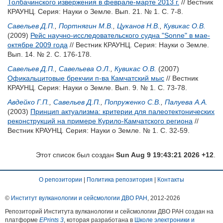
Толбачинского извержения в феврале-марте 2013 г.
// Вестник
КРАУНЦ. Серия: Науки о Земле. Вып. 21. № 1. С. 7-8.
Савельев Д.П.
,
Портнягин М.В.
,
Цуканов Н.В.
,
Кувикас О.В.
(2009)
Рейс научно-исследовательского судна "Sonne" в мае-
октябре 2009 года
// Вестник КРАУНЦ. Серия: Науки о Земле.
Вып. 14. № 2. С. 176-178.
Савельев Д.П.
,
Савельева О.Л.
,
Кувикас О.В.
(2007)
Офикальцитовые брекчии п-ва Камчатский мыс
// Вестник
КРАУНЦ. Серия: Науки о Земле. Вып. 9. № 1. С. 73-78.
Авдейко Г.П.
,
Савельев Д.П.
,
Попруженко С.В.
,
Палуева А.А.
(2003)
Принцип актуализма: критерии для палеотектонических
реконструкций на примере Курило-Камчатского региона
//
Вестник КРАУНЦ. Серия: Науки о Земле. № 1. С. 32-59.
Этот список был создан
Sun Aug 9 19:43:21 2026 +12
.
О репозитории
|
Политика репозитория
|
Контакты
©
Институт вулканологии и сейсмологии ДВО РАН
, 2012-
2026
Репозиторий Института вулканологии и сейсмологии ДВО РАН создан на
платформе
EPrints 3
, которая разработана в
Школе электроники и