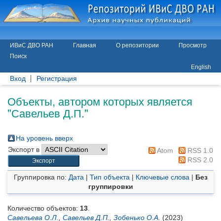
ИВиС ДВО РАН
Главная
О репозитории
Просмотр
Поиск
English
Вход
Регистрация
Объекты, автором которых является
"
Савельев Д.П.
"
На уровень вверх
Экспорт в
Atom
RSS 1.0
RSS 2.0
Группировка по:
Дата
|
Тип объекта
|
Ключевые слова
|
Без
группировки
Количество объектов:
13
.
Савельева О.Л.
,
Савельев Д.П.
,
Зобенько О.А.
(2023)