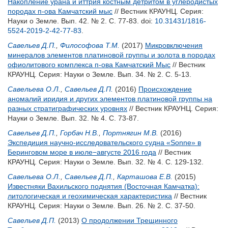
Накопление урана и иттрия костным детритом в углеродистых
породах п-ова Камчатский мыс
// Вестник КРАУНЦ. Серия:
Науки о Земле. Вып. 42. № 2. С. 77-83.
doi:
10.31431/1816-
5524-2019-2-42-77-83
.
Савельев Д.П.
,
Философова Т.М.
(2017)
Микровключения
минералов элементов платиновой группы и золота в породах
офиолитового комплекса п-ова Камчатский Мыс
// Вестник
КРАУНЦ. Серия: Науки о Земле. Вып. 34. № 2. С. 5-13.
Савельева О.Л.
,
Савельев Д.П.
(2016)
Происхождение
аномалий иридия и других элементов платиновой группы на
разных стратиграфических уровнях
// Вестник КРАУНЦ. Серия:
Науки о Земле. Вып. 32. № 4. С. 73-87.
Савельев Д.П.
,
Горбач Н.В.
,
Портнягин М.В.
(2016)
Экспедиция научно-исследовательского судна «Sonne» в
Беринговом море в июле−августе 2016 года
// Вестник
КРАУНЦ. Серия: Науки о Земле. Вып. 32. № 4. С. 129-132.
Савельева О.Л.
,
Савельев Д.П.
,
Карташова Е.В.
(2015)
Известняки Вахильского поднятия (Восточная Камчатка):
литологическая и геохимическая характеристика
// Вестник
КРАУНЦ. Серия: Науки о Земле. Вып. 26. № 2. С. 37-50.
Савельев Д.П.
(2013)
О продолжении Трещинного