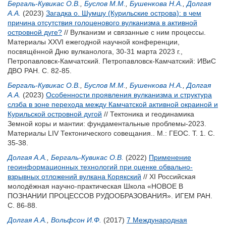
Бергаль-Кувикас О.В.
,
Буслов М.М.
,
Бушенкова Н.А.
,
Долгая
А.А.
(2023)
Загадка о. Шумшу (Курильские острова): в чем
причина отсутствия голоценового вулканизма в активной
островной дуге?
// Вулканизм и связанные с ним процессы.
Материалы XXVI ежегодной научной конференции,
посвящённой Дню вулканолога, 30-31 марта 2023 г.,
Петропавловск-Камчатский. Петропавловск-Камчатский: ИВиС
ДВО РАН. С. 82-85.
Бергаль-Кувикас О.В.
,
Буслов М.М.
,
Бушенкова Н.А.
,
Долгая
А.А.
(2023)
Особенности проявления вулканизма и структура
слэба в зоне перехода между Камчатской активной окраиной и
Курильской островной дугой
// Тектоника и геодинамика
Земной коры и мантии: фундаментальные проблемы-2023.
Материалы LIV Тектонического совещания.. М.: ГЕОС. Т. 1. С.
35-38.
Долгая А.А.
,
Бергаль-Кувикас О.В.
(2022)
Применение
геоинформационных технологий при оценке обвально-
взрывных отложений вулкана Корякский
// XI Российская
молодёжная научно-практическая Школа «НОВОЕ В
ПОЗНАНИИ ПРОЦЕССОВ РУДООБРАЗОВАНИЯ». ИГЕМ РАН.
С. 86-88.
Долгая А.А.
,
Вольфсон И.Ф.
(2017)
7 Международная