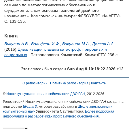
семинар по методологическому обеспечению и
фундаментальным основам технологий двойного
назначения». Комсомольск-на-Амуре: ФГБОУВПО «КнАГТУ».
С. 133-135.
Книга
Викулин А.В.
,
Вольфсон И.Ф.
,
Викулина М.А.
,
Долгая А.А.
(2016)
Цивилизация глазами катастроф: природных и
социальных
. Петропавловск-Камчатский: КамчатГТУ. 236 с.
Этот список был создан
Sun Aug 9 10:18:22 2026 +12
.
О репозитории
|
Политика репозитория
|
Контакты
©
Институт вулканологии и сейсмологии ДВО РАН
, 2012-
2026
Репозиторий Института вулканологии и сейсмологии ДВО РАН создан на
платформе
EPrints 3
, которая разработана в
Школе электроники и
компьютерных наук
Университета Саутгемптона.
Более подробная
информация о разработчиках программного обеспечения
.