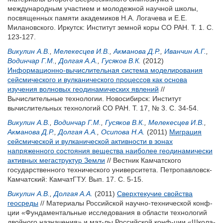
международным участием и молодежной научной школы,
посвященных памяти академиков Н.А. Логачева и Е.Е.
Милановского. Иркутск: Институт земной коры СО РАН. Т. 1. С.
123-127.
Викулин А.В.
,
Мелекесцев И.В.
,
Акманова Д.Р.
,
Иванчин А.Г.
,
Водинчар Г.М.
,
Долгая А.А.
,
Гусяков В.К.
(2012)
Информационно-вычислительная система моделирования
сейсмического и вулканического процессов как основа
изучения волновых геодинамических явлений
//
Вычислительные технологии. Новосибирск: Институт
вычислительных технологий СО РАН. Т. 17, № 3. С. 34-54.
Викулин А.В.
,
Водинчар Г.М.
,
Гусяков В.К.
,
Мелекесцев И.В.
,
Акманова Д.Р.
,
Долгая А.А.
,
Осипова Н.А.
(2011)
Миграция
сейсмической и вулканической активности в зонах
напряженного состояния вещества наиболее геодинамически
активных мегаструктур Земли
// Вестник Камчатского
государственного технического университета. Петропавловск-
Камчатский: КамчатГТУ. Вып. 17. С. 5-15.
Викулин А.В.
,
Долгая А.А.
(2011)
Сверхтекучие свойства
геосреды
// Материалы Российской научно-технической конф-
ции «Фундаментальные исследования в области технологий
двойного назначения» и мат-лы Российской конф-ции «Школа-