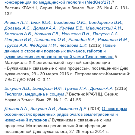
конференция по медицинской геологии (MedGeo’17)
//
Вестник КРАУНЦ. Серия: Науки о Земле. Вып. 36. № 4. С. 131-
132.
Аникин Л.П.
,
Блох Ю.И.
,
Богданова О.Ю.
,
Бондаренко В.И.
,
Долгаль А.С.
,
Долгая А.А.
,
Жулёва Е.В.
,
Малиновский А.И.
,
Колосков А.В.
,
Новиков Г.В.
,
Новикова П.Н.
,
Палуева А.А.
,
Петрова В.В.
,
Пилипенко О.В.
,
Рашидов В.А.
,
Романова И.М.
,
Трусов А.А.
,
Федоров П.И.
,
Чесалова Е.И.
(2016)
Новые
данные о строении подводных вулканов, гайотов и
вулканических островов западной части Тихого океана
//
Материалы XIX региональной научной конференции
«Вулканизм и связанные с ним процессы», посвящённой Дню
вулканолога, 29 - 30 марта 2016 г.. Петропавловск-Камчатский:
ИВиС ДВО РАН. С. 3-11.
Викулин А.В.
,
Вольфсон И.Ф.
,
Грачев Л.А.
,
Долгая А.А.
(2015)
Геология, медицина и социум
// Вестник КРАУНЦ. Серия:
Науки о Земле. Вып. 25. № 1. С. 41-55.
Долгая А.А.
,
Викулин А.В.
,
Акманова Д.Р.
(2014)
О некоторых
особенностях временных рядов очагов землетрясений и
извержений вулканов
// Вулканизм и связанные с ним
процессы. Материалы региональной конференции,
посвященной Дню вулканолога, 27-28 марта 2014 г..