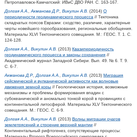
Петропавловск-Камчатский: ИВиС ДВО РАН. С. 163-167.
Долгая А.А.
,
Акманова Д.Р.
,
Викулин А.В.
(2014)
О
периодичности геодинамического процесса
// Тектоника
складчатых поясов Евразии: сходство, различие, характерные
черты новейшего горообразования, региональные обобщения.
Материалы XLVI Тектонического совещания. М.: ГЕОС. Т. 1. С.
124-128.
Долгая А.А.
,
Викулин А.В.
(2013)
Квазипериодичность
геодинамического процесса и законы сохранения
//
Академический журнал Западной Сибири. Вып. 49. № 6. Т. 9.
С. 6-7.
Акманова Д.Р.
,
Долгая А.А.
,
Викулин А.В.
(2013)
Миграция
сейсмической и вулканической активности как волновые
движения земной коры
// Геологическая история, возможные
механизмы и проблемы формирования впадин с
субокеанической и аномально тонкой корой в провинциях с
континентальной литосферой. Материалы XLV Тектонического
совещания. М.: ГЕОС. С. 6-9.
Долгая А.А.
,
Викулин А.В.
(2013)
Волны миграции очагов
землетрясений и строение верхней мантии
//
Континентальный рифтогенез, сопутствующие процессы:
Материалы Второго Всероссийского симпозиума с