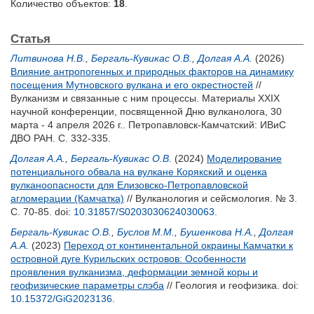
Количество объектов:
18
.
Статья
Литвинова Н.В.
,
Бергаль-Кувикас О.В.
,
Долгая А.А.
(2026)
Влияние антропогенных и природных факторов на динамику
посещения Мутновского вулкана и его окрестностей
//
Вулканизм и связанные с ним процессы. Материалы XXIX
научной конференции, посвященной Дню вулканолога, 30
марта - 4 апреля 2026 г.. Петропавловск-Камчатский: ИВиС
ДВО РАН. С. 332-335.
Долгая А.А.
,
Бергаль-Кувикас О.В.
(2024)
Моделирование
потенциального обвала на вулкане Корякский и оценка
вулканоопасности для Елизовско-Петропавловской
агломерации (Камчатка)
// Вулканология и сейсмология. № 3.
С. 70-85.
doi:
10.31857/S0203030624030063
.
Бергаль-Кувикас О.В.
,
Буслов М.М.
,
Бушенкова Н.А.
,
Долгая
А.А.
(2023)
Переход от континентальной окраины Камчатки к
островной дуге Курильских островов: Особенности
проявления вулканизма, деформации земной коры и
геофизические параметры слэба
// Геология и геофизика.
doi:
10.15372/GiG2023136
.