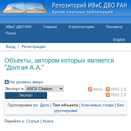
ИВиС ДВО РАН
Главная
О репозитории
Просмотр
Поиск
English
Вход
Регистрация
Объекты, автором которых является
"
Долгая А.А.
"
На уровень вверх
Экспорт в
Atom
RSS 1.0
RSS 2.0
Группировка по:
Дата
|
Тип объекта
|
Ключевые слова
|
Без
группировки
Перейти к:
Статья
|
Книга