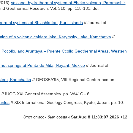
2016)
Volcano–hydrothermal system of Ebeko volcano, Paramushir,
 and Geothermal Research. Vol. 310, pp. 118-131.
doi:
hermal systems of Shiashkotan, Kuril Islands
// Journal of
ution of a volcanic caldera lake: Karymsky Lake, Kamchatka
//
 Pocollo, and Aruntaya – Puente Ccollo Geothermal Areas, Western
hot springs at Punta de Mita, Nayarit, Mexico
// Journal of
ystem, Kamchatka
// GEOSEA'95, VIII Regional Conference on
s
// IUGG XXI General Assembley. pp. VA41C - 6.
uriles
// XIX International Geology Congress, Kyoto, Japan. pp. 10.
Этот список был создан
Sat Aug 8 11:33:07 2026 +12
.