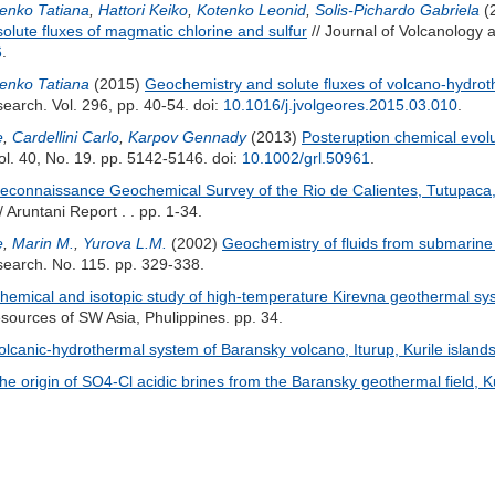
enko Tatiana
,
Hattori Keiko
,
Kotenko Leonid
,
Solis-Pichardo Gabriela
(
olute fluxes of magmatic chlorine and sulfur
// Journal of Volcanology
6
.
enko Tatiana
(2015)
Geochemistry and solute fluxes of volcano-hydrot
arch. Vol. 296, pp. 40-54.
doi:
10.1016/j.jvolgeores.2015.03.010
.
e
,
Cardellini Carlo
,
Karpov Gennady
(2013)
Posteruption chemical evol
ol. 40, No. 19. pp. 5142-5146.
doi:
10.1002/grl.50961
.
econnaissance Geochemical Survey of the Rio de Calientes, Tutupaca,
/ Aruntani Report . . pp. 1-34.
e
,
Marin M.
,
Yurova L.M.
(2002)
Geochemistry of fluids from submarine 
earch. No. 115. pp. 329-338.
hemical and isotopic study of high-temperature Kirevna geothermal s
ources of SW Asia, Phulippines. pp. 34.
olcanic-hydrothermal system of Baransky volcano, Iturup, Kurile island
he origin of SO4-Cl acidic brines from the Baransky geothermal field, K