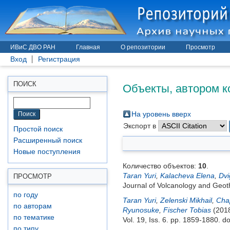
ИВиС ДВО РАН
Главная
О репозитории
Просмотр
Вход
Регистрация
Объекты, автором к
ПОИСК
На уровень вверх
Экспорт в
Простой поиск
Расширенный поиск
Новые поступления
Количество объектов:
10
.
Taran Yuri
,
Kalacheva Elena
,
Dvi
ПРОСМОТР
Journal of Volcanology and Geot
по году
Taran Yuri
,
Zelenski Mikhail
,
Chap
по авторам
Ryunosuke
,
Fischer Tobias
(201
по тематике
Vol. 19, Iss. 6. pp. 1859-1880.
do
по типу