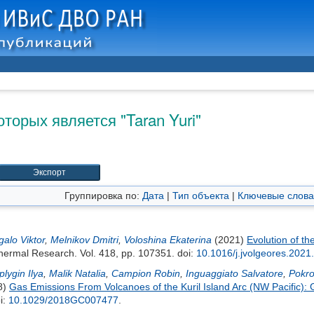
оторых является "
Taran Yuri
"
Группировка по:
Дата
|
Тип объекта
|
Ключевые слова
galo Viktor
,
Melnikov Dmitri
,
Voloshina Ekaterina
(2021)
Evolution of t
hermal Research. Vol. 418, pp. 107351.
doi:
10.1016/j.jvolgeores.202
lygin Ilya
,
Malik Natalia
,
Campion Robin
,
Inguaggiato Salvatore
,
Pokro
8)
Gas Emissions From Volcanoes of the Kuril Island Arc (NW Pacific):
i:
10.1029/2018GC007477
.