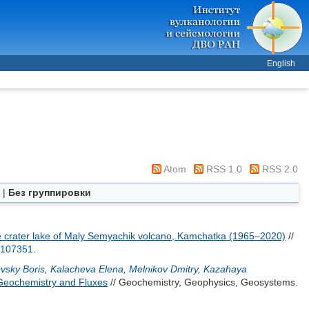
English
Atom
RSS 1.0
RSS 2.0
|
Без группировки
he crater lake of Maly Semyachik volcano, Kamchatka (1965–2020)
//
1.107351
.
vsky Boris
,
Kalacheva Elena
,
Melnikov Dmitry
,
Kazahaya
 Geochemistry and Fluxes
// Geochemistry, Geophysics, Geosystems.