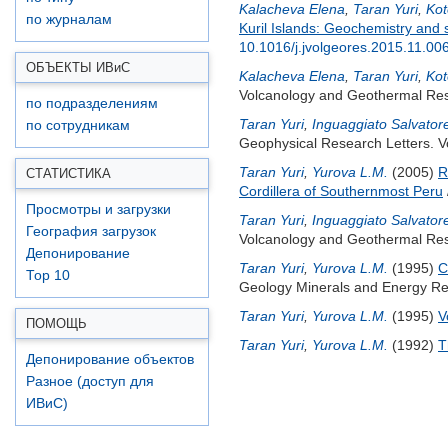
Kalacheva Elena
,
Taran Yuri
,
Kot
по журналам
Kuril Islands: Geochemistry and s
10.1016/j.jvolgeores.2015.11.00
ОБЪЕКТЫ ИВ
и
С
Kalacheva Elena
,
Taran Yuri
,
Kot
Volcanology and Geothermal Rese
по подразделениям
Taran Yuri
,
Inguaggiato Salvator
по сотрудникам
Geophysical Research Letters. V
Taran Yuri
,
Yurova L.M.
(2005)
R
СТАТИСТИКА
Cordillera of Southernmost Peru
Просмотры и загрузки
Taran Yuri
,
Inguaggiato Salvator
География загрузок
Volcanology and Geothermal Res
Депонирование
Taran Yuri
,
Yurova L.M.
(1995)
C
Top 10
Geology Minerals and Energy Res
Taran Yuri
,
Yurova L.M.
(1995)
V
ПОМОЩЬ
Taran Yuri
,
Yurova L.M.
(1992)
T
Депонирование объектов
Разное (доступ для
ИВиС)