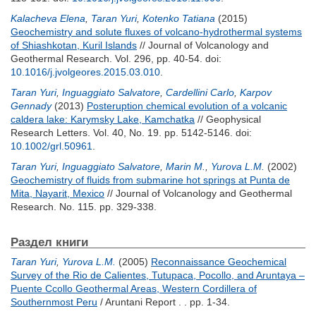
Kalacheva Elena
,
Taran Yuri
,
Kotenko Tatiana
(2015)
Geochemistry and solute fluxes of volcano-hydrothermal systems
of Shiashkotan, Kuril Islands
// Journal of Volcanology and
Geothermal Research. Vol. 296, pp. 40-54.
doi:
10.1016/j.jvolgeores.2015.03.010
.
Taran Yuri
,
Inguaggiato Salvatore
,
Cardellini Carlo
,
Karpov
Gennady
(2013)
Posteruption chemical evolution of a volcanic
caldera lake: Karymsky Lake, Kamchatka
// Geophysical
Research Letters. Vol. 40, No. 19. pp. 5142-5146.
doi:
10.1002/grl.50961
.
Taran Yuri
,
Inguaggiato Salvatore
,
Marin M.
,
Yurova L.M.
(2002)
Geochemistry of fluids from submarine hot springs at Punta de
Mita, Nayarit, Mexico
// Journal of Volcanology and Geothermal
Research. No. 115. pp. 329-338.
Раздел книги
Taran Yuri
,
Yurova L.M.
(2005)
Reconnaissance Geochemical
Survey of the Rio de Calientes, Tutupaca, Pocollo, and Aruntaya –
Puente Ccollo Geothermal Areas, Western Cordillera of
Southernmost Peru
/ Aruntani Report . . pp. 1-34.