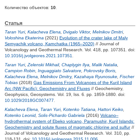
Количество объектов:
10
.
Статья
Taran Yuri
,
Kalacheva Elena
,
Dvigalo Viktor
,
Melnikov Dmitri
,
Voloshina Ekaterina
(2021)
Evolution of the crater lake of Maly
Semyachik volcano, Kamchatka (1965–2020)
// Journal of
Volcanology and Geothermal Research. Vol. 418, pp. 107351.
doi:
10.1016/j.jvolgeores.2021.107351
.
Taran Yuri
,
Zelenski Mikhail
,
Chaplygin Ilya
,
Malik Natalia
,
Campion Robin
,
Inguaggiato Salvatore
,
Pokrovsky Boris
,
Kalacheva Elena
,
Melnikov Dmitry
,
Kazahaya Ryunosuke
,
Fischer
Tobias
(2018)
Gas Emissions From Volcanoes of the Kuril Island
Arc (NW Pacific): Geochemistry and Fluxes
// Geochemistry,
Geophysics, Geosystems. Vol. 19, Iss. 6. pp. 1859-1880.
doi:
10.1029/2018GC007477
.
Kalacheva Elena
,
Taran Yuri
,
Kotenko Tatiana
,
Hattori Keiko
,
Kotenko Leonid
,
Solis-Pichardo Gabriela
(2016)
Volcano–
hydrothermal system of Ebeko volcano, Paramushir, Kuril Islands:
Geochemistry and solute fluxes of magmatic chlorine and sulfur
//
Journal of Volcanology and Geothermal Research. Vol. 310, pp.
118-131.
doi:
10.1016/j.jvolgeores.2015.11.006
.