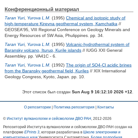
Конференционный материал
Taran Yuri
,
Yurova L.M.
(1995)
Chemical and isotopic study of
high-temperature Kirevna geothermal system, Kamchatka
//
GEOSEA'95, VIII Regional Conference on Geology Minerals and
Energy Resources of SW Asia, Phulippines. pp. 34.
Taran Yuri
,
Yurova L.M.
(1995)
Volcanic-hydrothermal system of
Baransky volcano, Iturup, Kurile islands
// IUGG XXI General
Assembley. pp. VA41C - 6.
Taran Yuri
,
Yurova L.M.
(1992)
The origin of SO4-Cl acidic brines
from the Baransky geothermal field, Kuriles
// XIX International
Geology Congress, Kyoto, Japan. pp. 10.
Этот список был создан
Sun Aug 9 16:12:10 2026 +12
.
О репозитории
|
Политика репозитория
|
Контакты
©
Институт вулканологии и сейсмологии ДВО РАН
, 2012-
2026
Репозиторий Института вулканологии и сейсмологии ДВО РАН создан на
платформе
EPrints 3
, которая разработана в
Школе электроники и
компьютерных наук
Университета Саутгемптона.
Более подробная