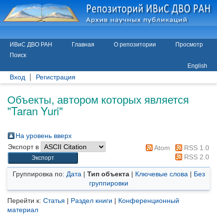
ИВиС ДВО РАН
Главная
О репозитории
Просмотр
Поиск
English
Вход
Регистрация
Объекты, автором которых является
"
Taran Yuri
"
На уровень вверх
Экспорт в
Atom
RSS 1.0
RSS 2.0
Группировка по:
Дата
|
Тип объекта
|
Ключевые слова
|
Без
группировки
Перейти к:
Статья
|
Раздел книги
|
Конференционный
материал