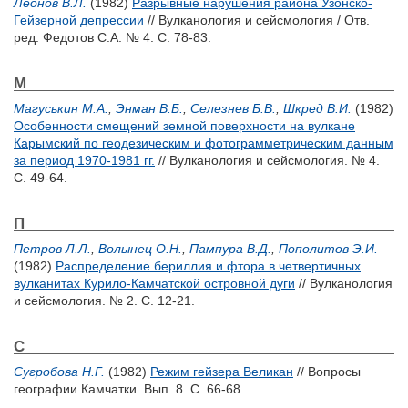
Леонов В.Л.
(1982)
Разрывные нарушения района Узонско-
Гейзерной депрессии
// Вулканология и сейсмология / Отв.
ред.
Федотов С.А.
№ 4. С. 78-83.
М
Магуськин М.А.
,
Энман В.Б.
,
Селезнев Б.В.
,
Шкред В.И.
(1982)
Особенности смещений земной поверхности на вулкане
Карымский по геодезическим и фотограмметрическим данным
за период 1970-1981 гг.
// Вулканология и сейсмология. № 4.
С. 49-64.
П
Петров Л.Л.
,
Волынец О.Н.
,
Пампура В.Д.
,
Пополитов Э.И.
(1982)
Распределение бериллия и фтора в четвертичных
вулканитах Курило-Камчатской островной дуги
// Вулканология
и сейсмология. № 2. С. 12-21.
С
Сугробова Н.Г.
(1982)
Режим гейзера Великан
// Вопросы
географии Камчатки. Вып. 8. С. 66-68.