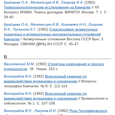
Брайцева О.А.
,
Мелекесцев И.В.
,
Егорова И.А.
(1982)
Тефрохронологические исследования на Камчатке
// XII
Конгресс ИНКВА. Тезисы докладов. ВИНИТИ, Москва. Т. 1. С.
39-40.
Брайцева О.А.
,
Мелекесцев И.В.
,
Кожемяка Н.Н.
,
Егорова
И.А.
,
Лупикина Е.Г.
(1982)
Стратиграфия четвертичных
осадочных и вулканогенных континентальных отложений
Камчатки
/ Четвертичные отложения Востока СССР Вып. 3 .
Магадан: СВКНИИ ДВНЦ АН СССР. С. 45-47.
В
Василевский М.М.
(1982)
Структуры разрушения и прогноз
рудоносности
. М.: Наука. 152 с.
Виноградов В.Н.
(1982)
Всесоюзный семинар по
взаимодействию вулканизма и оледенения
// Вопросы
географии Камчатки. № 8. С. 112-114.
Виноградов В.Н.
(1982)
Всесоюзный семинар по
взаимодействию вулканизма и оледенения
// Вулканология и
сейсмология. № 1. С. 107-108.
Виноградов В.Н.
,
Лагунов И.И.
(1982)
Роль Географического