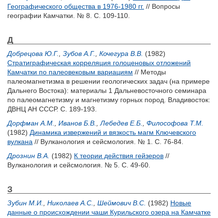
Географического общества в 1976-1980 гг.
// Вопросы
географии Камчатки. № 8. С. 109-110.
Д
Добрецова Ю.Г.
,
Зубов А.Г.
,
Кочегура В.В.
(1982)
Стратиграфическая корреляция голоценовых отложений
Камчатки по палеовековым вариациям
// Методы
палеомагнетизма в решении геологических задач (на примере
Дальнего Востока): материалы 1 Дальневосточного семинара
по палеомагнетизму и магнетизму горных пород. Владивосток:
ДВНЦ АН СССР. С. 189-193.
Дорфман А.М.
,
Иванов Б.В.
,
Лебедев Е.Б.
,
Философова Т.М.
(1982)
Динамика извержений и вязкость магм Ключевского
вулкана
// Вулканология и сейсмология. № 1. С. 76-84.
Дрознин В.А.
(1982)
К теории действия гейзеров
//
Вулканология и сейсмология. № 5. С. 49-60.
З
Зубин М.И.
,
Николаев А.С.
,
Шеймович В.С.
(1982)
Новые
данные о происхождении чаши Курильского озера на Камчатке