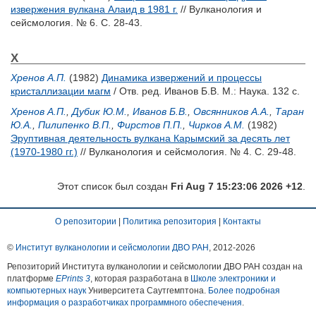
извержения вулкана Алаид в 1981 г.
// Вулканология и
сейсмология. № 6. С. 28-43.
Х
Хренов А.П.
(1982)
Динамика извержений и процессы
кристаллизации магм
/ Отв. ред.
Иванов Б.В.
М.: Наука. 132 с.
Хренов А.П.
,
Дубик Ю.М.
,
Иванов Б.В.
,
Овсянников А.А.
,
Таран
Ю.А.
,
Пилипенко В.П.
,
Фирстов П.П.
,
Чирков А.М.
(1982)
Эруптивная деятельность вулкана Карымский за десять лет
(1970-1980 гг.)
// Вулканология и сейсмология. № 4. С. 29-48.
Этот список был создан
Fri Aug 7 15:23:06 2026 +12
.
О репозитории
|
Политика репозитория
|
Контакты
©
Институт вулканологии и сейсмологии ДВО РАН
, 2012-
2026
Репозиторий Института вулканологии и сейсмологии ДВО РАН создан на
платформе
EPrints 3
, которая разработана в
Школе электроники и
компьютерных наук
Университета Саутгемптона.
Более подробная
информация о разработчиках программного обеспечения
.