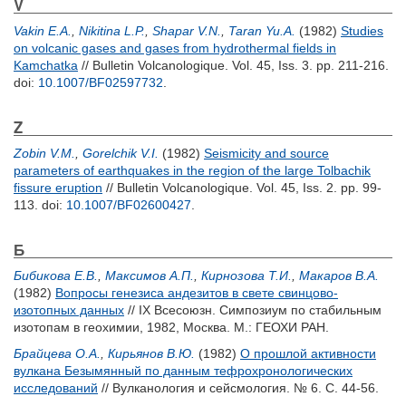
V
Vakin E.A.
,
Nikitina L.P.
,
Shapar V.N.
,
Taran Yu.A.
(1982)
Studies
on volcanic gases and gases from hydrothermal fields in
Kamchatka
// Bulletin Volcanologique. Vol. 45, Iss. 3. pp. 211-216.
doi:
10.1007/BF02597732
.
Z
Zobin V.M.
,
Gorelchik V.I.
(1982)
Seismicity and source
parameters of earthquakes in the region of the large Tolbachik
fissure eruption
// Bulletin Volcanologique. Vol. 45, Iss. 2. pp. 99-
113.
doi:
10.1007/BF02600427
.
Б
Бибикова Е.В.
,
Максимов А.П.
,
Кирнозова Т.И.
,
Макаров В.А.
(1982)
Вопросы генезиса андезитов в свете свинцово-
изотопных данных
// IX Всесоюзн. Симпозиум по стабильным
изотопам в геохимии, 1982, Москва. М.: ГЕОХИ РАН.
Брайцева О.А.
,
Кирьянов В.Ю.
(1982)
О прошлой активности
вулкана Безымянный по данным тефрохронологических
исследований
// Вулканология и сейсмология. № 6. С. 44-56.