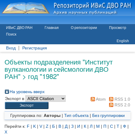
ИВиС ДВО РАН
Главная
О репозитории
Просмотр
Поиск
English
Вход
Регистрация
Объекты подразделения "Институт
вулканологии и сейсмологии ДВО
РАН" > год "1982"
На уровень вверх
Экспорт в
Atom
RSS 1.0
RSS 2.0
Группировка по:
Авторы
|
Тип объекта
|
Без группировки
Перейти к:
F
|
K
|
V
|
Z
|
Б
|
В
|
Д
|
З
|
И
|
К
|
Л
|
М
|
П
|
С
|
Т
|
Ф
|
Х