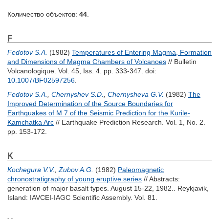
Количество объектов:
44
.
F
Fedotov S.A.
(1982)
Temperatures of Entering Magma, Formation
and Dimensions of Magma Chambers of Volcanoes
// Bulletin
Volcanologique. Vol. 45, Iss. 4. pp. 333-347.
doi:
10.1007/BF02597256
.
Fedotov S.A.
,
Chernyshev S.D.
,
Chernysheva G.V.
(1982)
The
Improved Determination of the Source Boundaries for
Earthquakes of M 7 of the Seismic Prediction for the Kurile-
Kamchatka Arc
// Earthquake Prediction Research. Vol. 1, No. 2.
pp. 153-172.
K
Kochegura V.V.
,
Zubov A.G.
(1982)
Paleomagnetic
chronostratigraphy of young eruptive series
// Abstracts:
generation of major basalt types. August 15-22, 1982.. Reykjavik,
Island: IAVCEI-IAGC Scientific Assembly. Vol. 81.