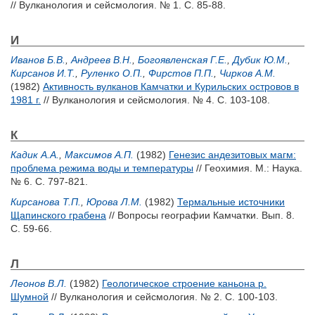
// Вулканология и сейсмология. № 1. С. 85-88.
И
Иванов Б.В.
,
Андреев В.Н.
,
Богоявленская Г.Е.
,
Дубик Ю.М.
,
Кирсанов И.Т.
,
Руленко О.П.
,
Фирстов П.П.
,
Чирков А.М.
(1982)
Активность вулканов Камчатки и Курильских островов в
1981 г.
// Вулканология и сейсмология. № 4. С. 103-108.
К
Кадик А.А.
,
Максимов А.П.
(1982)
Генезис андезитовых магм:
проблема режима воды и температуры
// Геохимия. М.: Наука.
№ 6. С. 797-821.
Кирсанова Т.П.
,
Юрова Л.М.
(1982)
Термальные источники
Щапинского грабена
// Вопросы географии Камчатки. Вып. 8.
С. 59-66.
Л
Леонов В.Л.
(1982)
Геологическое строение каньона р.
Шумной
// Вулканология и сейсмология. № 2. С. 100-103.