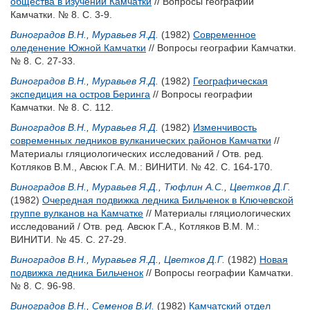
общества в изучении Камчатки
// Вопросы географии
Камчатки. № 8. С. 3-9.
Виноградов В.Н.
,
Муравьев Я.Д.
(1982)
Современное
оледенение Южной Камчатки
// Вопросы географии Камчатки.
№ 8. С. 27-33.
Виноградов В.Н.
,
Муравьев Я.Д.
(1982)
Географическая
экспедиция на остров Беринга
// Вопросы географии
Камчатки. № 8. С. 112.
Виноградов В.Н.
,
Муравьев Я.Д.
(1982)
Изменчивость
современных ледников вулканических районов Камчатки
//
Материалы гляциологических исследований / Отв. ред.
Котляков В.М.
,
Авсюк Г.А.
М.: ВИНИТИ. № 42. С. 164-170.
Виноградов В.Н.
,
Муравьев Я.Д.
,
Тюфлин А.С.
,
Цветков Д.Г.
(1982)
Очередная подвижка ледника Бильченок в Ключевской
группе вулканов на Камчатке
// Материалы гляциологических
исследований / Отв. ред.
Авсюк Г.А.
,
Котляков В.М.
М.:
ВИНИТИ. № 45. С. 27-29.
Виноградов В.Н.
,
Муравьев Я.Д.
,
Цветков Д.Г.
(1982)
Новая
подвижка ледника Бильченок
// Вопросы географии Камчатки.
№ 8. С. 96-98.
Виноградов В.Н.
,
Семенов В.И.
(1982)
Камчатский отдел