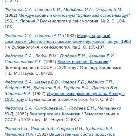
С. 3-17.
Федотов С.А.
,
Гордеев Е.И.
,
Меняйлов И.А.
,
Округин В.М.
(1982)
Международный симпозиум "Вулканизм островных дуг"
1981 г., Япония
// Вулканология и сейсмология. № 2. С. 104-
105.
Федотов С.А.
,
Горшков А.П.
(1982)
Международный
симпозиум "Деятельность океанических вулканов", август 1980
г.
// Вулканология и сейсмология. № 2. С. 105-107.
Федотов С.А.
,
Зобин В.М.
,
Гордеев Е.И.
,
Иванова Е.И.
,
Синельникова Л.Г.
(1982)
Землетрясения Камчатки
/
Землетрясения в СССР в 1979 году / Отв. ред.
Кондорская
Н.В.
М.: Наука. С. 84-90.
Федотов С.А.
,
Иванов Б.В.
,
Флеров Г.Б.
,
Авдейко Г.П.
,
Андреев В.Н.
,
Будников В.А.
,
Гордеев Е.И.
,
Двигало В.Н.
,
Широков В.А.
(1982)
Изучение извержения вулкана Алаид в
1981 году
// Вулканология и сейсмология. № 6. С. 9-27.
Федотов С.А.
,
Симбирева И.Г.
,
Гордеев Е.И.
,
Матвиенко
Ю.Д.
(1982)
Землетрясения Камчатки
/ Землетрясения в
СССР в 1978 году . М.: Наука. С. 68-71.
Флеров Г.Б.
,
Иванов Б.В.
,
Андреев В.Н.
,
Будников В.А.
,
Меняйлов И.А.
(1982)
Вещественный состав продуктов