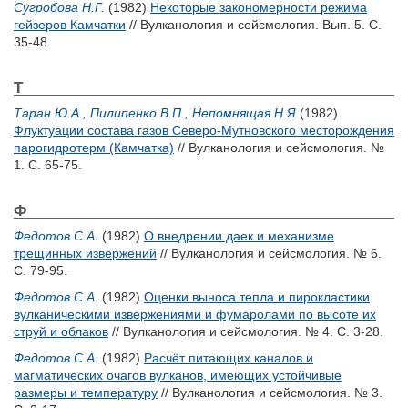
Сугробова Н.Г.
(1982)
Некоторые закономерности режима
гейзеров Камчатки
// Вулканология и сейсмология. Вып. 5. С.
35-48.
Т
Таран Ю.А.
,
Пилипенко В.П.
,
Непомнящая Н.Я
(1982)
Флуктуации состава газов Северо-Мутновского месторождения
парогидротерм (Камчатка)
// Вулканология и сейсмология. №
1. С. 65-75.
Ф
Федотов С.А.
(1982)
О внедрении даек и механизме
трещинных извержений
// Вулканология и сейсмология. № 6.
С. 79-95.
Федотов С.А.
(1982)
Оценки выноса тепла и пирокластики
вулканическими извержениями и фумаролами по высоте их
струй и облаков
// Вулканология и сейсмология. № 4. С. 3-28.
Федотов С.А.
(1982)
Расчёт питающих каналов и
магматических очагов вулканов, имеющих устойчивые
размеры и температуру
// Вулканология и сейсмология. № 3.