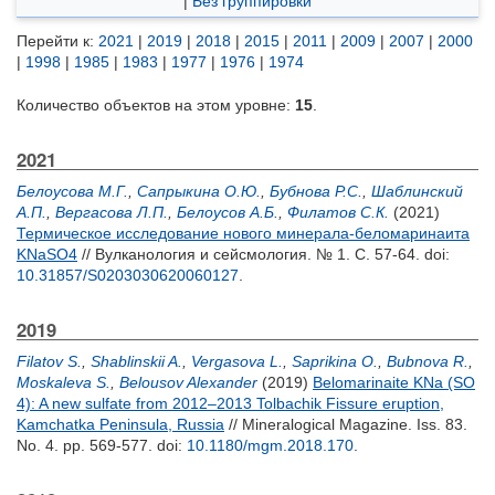
|
Без группировки
Перейти к:
2021
|
2019
|
2018
|
2015
|
2011
|
2009
|
2007
|
2000
|
1998
|
1985
|
1983
|
1977
|
1976
|
1974
Количество объектов на этом уровне:
15
.
2021
Белоусова М.Г.
,
Сапрыкина О.Ю.
,
Бубнова Р.С.
,
Шаблинский
А.П.
,
Вергасова Л.П.
,
Белоусов А.Б.
,
Филатов С.К.
(2021)
Термическое исследование нового минерала-беломаринаита
KNаSO4
// Вулканология и сейсмология. № 1. С. 57-64.
doi:
10.31857/S0203030620060127
.
2019
Filatov S.
,
Shablinskii A.
,
Vergasova L.
,
Saprikina O.
,
Bubnova R.
,
Moskaleva S.
,
Belousov Alexander
(2019)
Belomarinaite KNa (SO
4): A new sulfate from 2012–2013 Tolbachik Fissure eruption,
Kamchatka Peninsula, Russia
// Mineralogical Magazine. Iss. 83.
No. 4. pp. 569-577.
doi:
10.1180/mgm.2018.170
.