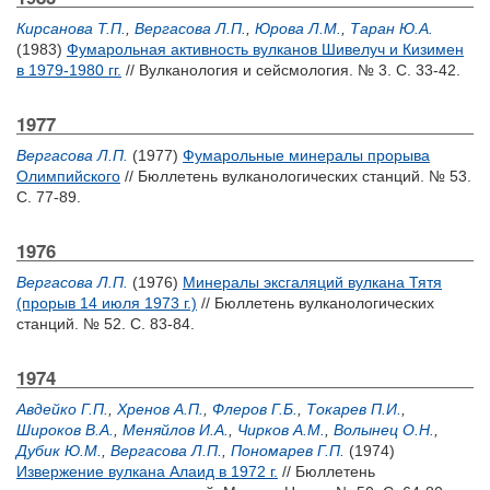
Кирсанова Т.П.
,
Вергасова Л.П.
,
Юрова Л.М.
,
Таран Ю.А.
(1983)
Фумарольная активность вулканов Шивелуч и Кизимен
в 1979-1980 гг.
// Вулканология и сейсмология. № 3. С. 33-42.
1977
Вергасова Л.П.
(1977)
Фумарольные минералы прорыва
Олимпийского
// Бюллетень вулканологических станций. № 53.
С. 77-89.
1976
Вергасова Л.П.
(1976)
Минералы эксгаляций вулкана Тятя
(прорыв 14 июля 1973 г.)
// Бюллетень вулканологических
станций. № 52. С. 83-84.
1974
Авдейко Г.П.
,
Хренов А.П.
,
Флеров Г.Б.
,
Токарев П.И.
,
Широков В.А.
,
Меняйлов И.А.
,
Чирков А.М.
,
Волынец О.Н.
,
Дубик Ю.М.
,
Вергасова Л.П.
,
Пономарев Г.П.
(1974)
Извержение вулкана Алаид в 1972 г.
// Бюллетень