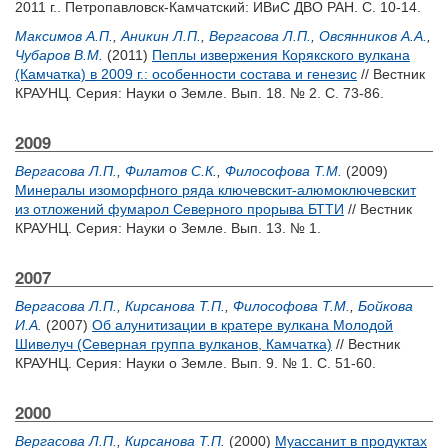
2011 г.. Петропавловск-Камчатский: ИВиС ДВО РАН. С. 10-14.
Максимов А.П.
,
Аникин Л.П.
,
Вергасова Л.П.
,
Овсянников А.А.
,
Чубаров В.М.
(2011)
Пеплы извержения Корякского вулкана
(Камчатка) в 2009 г.: особенности состава и генезис
// Вестник
КРАУНЦ. Серия: Науки о Земле. Вып. 18. № 2. С. 73-86.
2009
Вергасова Л.П.
,
Филатов С.К.
,
Философова Т.М.
(2009)
Минералы изоморфного ряда ключевскит-алюмоключевскит
из отложений фумарол Северного прорыва БТТИ
// Вестник
КРАУНЦ. Серия: Науки о Земле. Вып. 13. № 1.
2007
Вергасова Л.П.
,
Кирсанова Т.П.
,
Философова Т.М.
,
Бойкова
И.А.
(2007)
Об алунитизации в кратере вулкана Молодой
Шивелуч (Северная группа вулканов, Камчатка)
// Вестник
КРАУНЦ. Серия: Науки о Земле. Вып. 9. № 1. С. 51-60.
2000
Вергасова Л.П.
,
Кирсанова Т.П.
(2000)
Муассанит в продуктах