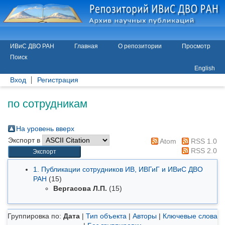
ИВиС ДВО РАН
Главная
О репозитории
Просмотр
Поиск
English
Вход
Регистрация
по сотрудникам
На уровень вверх
Экспорт в
Atom
RSS 1.0
RSS 2.0
1. Публикации сотрудников ИВ, ИВГиГ и ИВиС ДВО
РАН
(15)
Вергасова Л.П.
(15)
Группировка по:
Дата
|
Тип объекта
|
Авторы
|
Ключевые слова