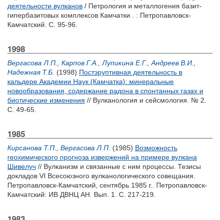
деятельности вулканов
/ Петрология и металлогения базит-
гипербазитовых комплексов Камчатки . : Петропавловск-
Камчатский. С. 95-96.
1998
Вергасова Л.П.
,
Карпов Г.А.
,
Лупикина Е.Г.
,
Андреев В.И.
,
Надежная Т.Б.
(1998)
Постэруптивная деятельность в
кальдере Академии Наук (Камчатка): минеральные
новообразования, содержание радона в спонтанных газах и
биотические изменения
// Вулканология и сейсмология. № 2.
С. 49-65.
1985
Кирсанова Т.П.
,
Вергасова Л.П.
(1985)
Возможность
геохимического прогноза извержений на примере вулкана
Шивелуч
// Вулканизм и связанные с ним процессы. Тезисы
докладов VI Всесоюзного вулканологического совещания.
Петропавловск-Камчатский, сентябрь 1985 г.. Петропавловск-
Камчатский: ИВ ДВНЦ АН. Вып. 1. С. 217-219.
1983