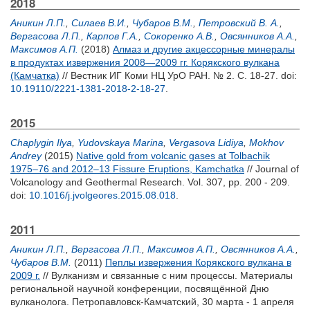
2018
Аникин Л.П.
,
Силаев В.И.
,
Чубаров В.М.
,
Петровский В. А.
,
Вергасова Л.П.
,
Карпов Г.А.
,
Сокоренко А.В.
,
Овсянников А.А.
,
Максимов А.П.
(2018)
Алмаз и другие акцессорные минералы
в продуктах извержения 2008—2009 гг. Корякского вулкана
(Камчатка)
// Вестник ИГ Коми НЦ УрО РАН. № 2. С. 18-27.
doi:
10.19110/2221-1381-2018-2-18-27
.
2015
Chaplygin Ilya
,
Yudovskaya Marina
,
Vergasova Lidiya
,
Mokhov
Andrey
(2015)
Native gold from volcanic gases at Tolbachik
1975–76 and 2012–13 Fissure Eruptions, Kamchatka
// Journal of
Volcanology and Geothermal Research. Vol. 307, pp. 200 - 209.
doi:
10.1016/j.jvolgeores.2015.08.018
.
2011
Аникин Л.П.
,
Вергасова Л.П.
,
Максимов А.П.
,
Овсянников А.А.
,
Чубаров В.М.
(2011)
Пеплы извержения Корякского вулкана в
2009 г.
// Вулканизм и связанные с ним процессы. Материалы
региональной научной конференции, посвящённой Дню
вулканолога. Петропавловск-Камчатский, 30 марта - 1 апреля