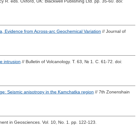
cy R.
eds. Oxford, UK: Blackwell Publishing Ltd. pp. 35-60.
doi:
, Evidence from Across-arc Geochemical Variation
// Journal of
e intrusion
// Bulletin of Volcanology. Т. 63, № 1. С. 61-72.
doi:
dge: Seismic anisotropy in the Kamchatka region
// 7th Zonenshain
ment in Geosciences. Vol. 10, No. 1. pp. 122-123.