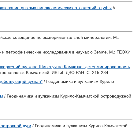
азование рыхлых пирокластических отложений в туфы
//
сийское совещание по экспериментальной минералогии. М.:
е и петрофизические исследования в науках о Земле. М.: ГЕОХИ
звержений вулкана Шивелуч на Камчатке: детерминированность
тропавловск-Камчатский: ИВГиГ ДВО РАН. С. 215-234.
действующий вулкан"
/ Геодинамика и вулканизм Курило-
ым
/ Геодинамика и вулканизм Курило-Камчатской островодужной
 островной дуги
/ Геодинамика и вулканизм Курило-Камчатской