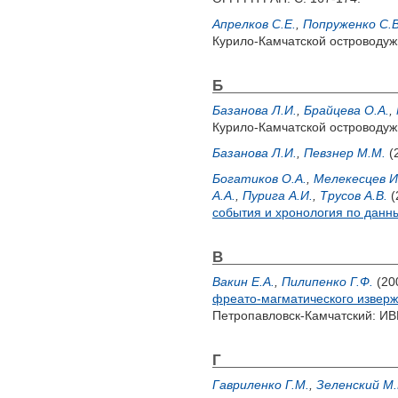
Апрелков С.Е.
,
Попруженко С.В
Курило-Камчатской островодуж
Б
Базанова Л.И.
,
Брайцева О.А.
,
Курило-Камчатской островодуж
Базанова Л.И.
,
Певзнер М.М.
(
Богатиков О.А.
,
Мелекесцев И
А.А.
,
Пурига А.И.
,
Трусов А.В.
(
события и хронология по данн
В
Вакин Е.А.
,
Пилипенко Г.Ф.
(20
фреато-магматического извер
Петропавловск-Камчатский: ИВ
Г
Гавриленко Г.М.
,
Зеленский М.