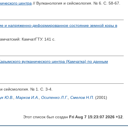
нического центра
// Вулканология и сейсмология. № 6. С. 58-67.
ие и напряженно-деформированное состояние земной коры в
амчатский: КамчатГТУ. 141 с.
Карымского вулканического центра (Камчатка) по данным
и сейсмология. № 1. С. 3-4.
ук Ю.В.
,
Марков И.А.
,
Осипенко Л.Г.
,
Смелов Н.П.
(2001)
Этот список был создан
Fri Aug 7 15:23:07 2026 +12
.