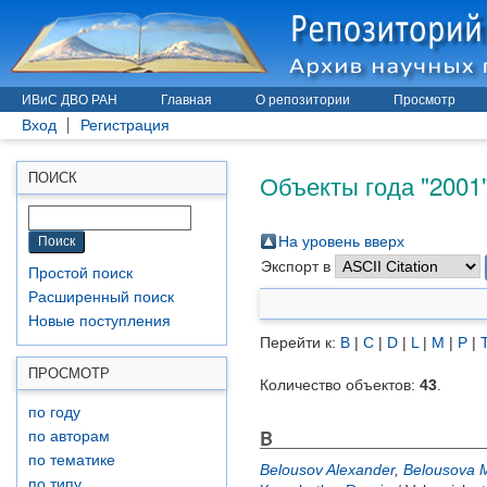
ИВиС ДВО РАН
Главная
О репозитории
Просмотр
Вход
Регистрация
Объекты года "2001
ПОИСК
На уровень вверх
Экспорт в
Простой поиск
Расширенный поиск
Новые поступления
Перейти к:
B
|
C
|
D
|
L
|
M
|
P
|
ПРОСМОТР
Количество объектов:
43
.
по году
B
по авторам
по тематике
Belousov Alexander
,
Belousova 
по типу