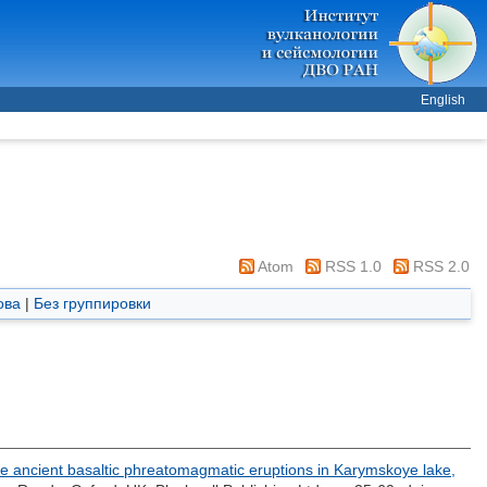
English
Atom
RSS 1.0
RSS 2.0
ова
|
Без группировки
he ancient basaltic phreatomagmatic eruptions in Karymskoye lake,