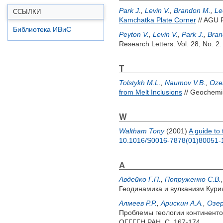
Park J.
,
Levin V.
,
Brandon M.
,
Le
ССЫЛКИ
Kamchatka Plate Corner
// AGU F
Библиотека ИВиС
Peyton V.
,
Levin V.
,
Park J.
,
Bran
Research Letters. Vol. 28, No. 2
T
Tolstykh M.L.
,
Naumov V.B.
,
Oze
from Melt Inclusions
// Geochemist
W
Waltham Tony
(2001)
A guide to
10.1016/S0016-7878(01)80051-
А
Авдейко Г.П.
,
Попруженко С.В.
Геодинамика и вулканизм Кури
Алмеев Р.Р.
,
Арискин A.A.
,
Озер
Проблемы геологии континентов
ОГГГГН РАН. С. 167-174.