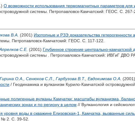
1)
О возможности использования термомагнитных параметров для 
островодужной системы. Петропавловск-Камчатский: ГЕОС. С. 267-
кова В.А.
(2001)
Изотопные и РЗЭ доказательства гетерогенности 
темы. Петропавловск-Камчатский: ГЕОС. С. 117-122.
Апрелков С.Е.
(2001)
Глубинное строение центрально-камчатской д
островодужной системы . Петропавловск-Камчатский: ИВГиГ ДВО РА
Гирина О.А.
,
Сенюков С.Л.
,
Гарбузова В.Т.
,
Евдокимова О.А.
(2001
ности
/ Геодинамика и вулканизм Курило-Камчатской островодужной
чные полигенные вулканы Камчатки: масштабы вулканизма, баланс
канических зонах и по региону в целом
// Вулканология и сейсмологи
я уровня воды в скважине Елизовская-1, Камчатка, вызванные сил
 № 2. С. 39-52.