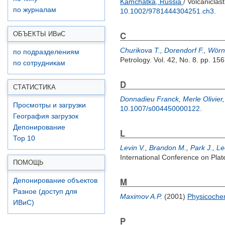
Kamchatka, Russia
/ Volcaniclas
по журналам
10.1002/9781444304251.ch3
.
C
ОБЪЕКТЫ ИВ
и
С
Churikova T.
,
Dorendorf F.
,
Wörn
по подразделениям
Petrology. Vol. 42, No. 8. pp. 1
по сотрудникам
D
СТАТИСТИКА
Donnadieu Franck
,
Merle Olivier
Просмотры и загрузки
10.1007/s004450000122
.
География загрузок
Депонирование
L
Top 10
Levin V.
,
Brandon M.
,
Park J.
,
Le
International Conference on Pla
ПОМОЩЬ
M
Депонирование объектов
Разное (доступ для
Maximov A.P.
(2001)
Physicoche
ИВиС)
P