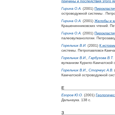
причины и последствия этого 
Гирина О.А.
(2001)
Пирокластич
островодужной системы . Петр
Гирина О.А.
(2001)
Желобы и к
Крашенинниковских чтений. Пет
Гирина О.А.
(2001)
Пирокластич
палеовулканологии. Петрозавод
Горельчик В.И.
(2001)
К истори
системы. Петропавловск-Камчат
Горельчик В.И.
,
Гарбузова В.Т.
вулканизм Курило-Камчатской 
Горельчик В.И.
,
Сторчеус А.В.
Камчатской островодужной сист
Е
Егоров Ю.О.
(2001)
Геологичес
Дальнаука. 138 с.
З