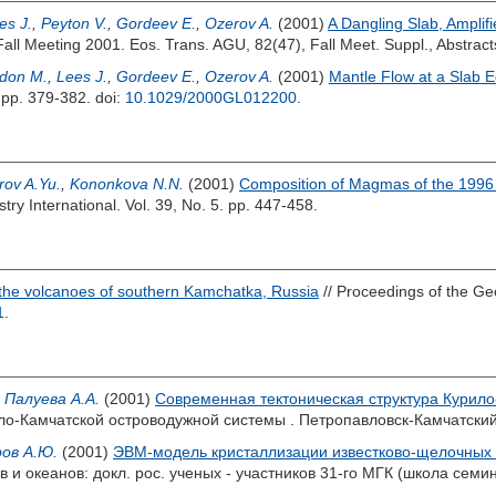
es J.
,
Peyton V.
,
Gordeev E.
,
Ozerov A.
(2001)
A Dangling Slab, Amplif
all Meeting 2001. Eos. Trans. AGU, 82(47), Fall Meet. Suppl., Abstrac
don M.
,
Lees J.
,
Gordeev E.
,
Ozerov A.
(2001)
Mantle Flow at a Slab 
. pp. 379-382.
doi:
10.1029/2000GL012200
.
rov A.Yu.
,
Kononkova N.N.
(2001)
Composition of Magmas of the 1996 
ry International. Vol. 39, No. 5. pp. 447-458.
 the volcanoes of southern Kamchatka, Russia
// Proceedings of the Geo
1
.
,
Палуева А.А.
(2001)
Современная тектоническая структура Курило
ло-Камчатской островодужной системы . Петропавловск-Камчатский
ов А.Ю.
(2001)
ЭВМ-модель кристаллизации известково-щелочных 
 и океанов: докл. рос. ученых - участников 31-го МГК (школа семин