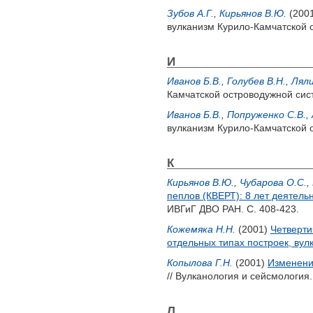
Зубов А.Г.
,
Кирьянов В.Ю.
(200
вулканизм Курило-Камчатской 
И
Иванов Б.В.
,
Голубев В.Н.
,
Ляли
Камчатской островодужной сис
Иванов Б.В.
,
Попруженко С.В.
,
вулканизм Курило-Камчатской 
К
Кирьянов В.Ю.
,
Чубарова О.С.
,
пеплов (КВЕРТ): 8 лет деятель
ИВГиГ ДВО РАН. С. 408-423.
Кожемяка Н.Н.
(2001)
Четверти
отдельных типах построек, вул
Копылова Г.Н.
(2001)
Изменени
// Вулканология и сейсмология.
Л