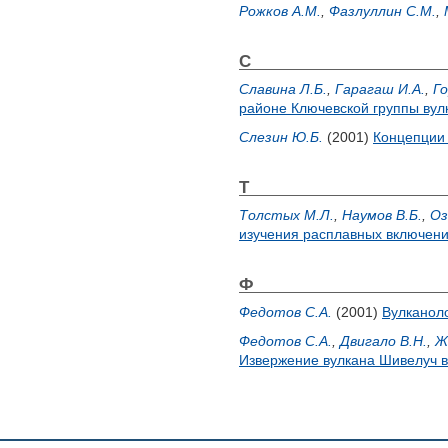
Рожков А.М.
,
Фазлуллин С.М.
,
С
Славина Л.Б.
,
Гарагаш И.А.
,
Го
районе Ключевской группы вул
Слезин Ю.Б.
(2001)
Концепции 
Т
Толстых М.Л.
,
Наумов В.Б.
,
Оз
изучения расплавных включен
Ф
Федотов С.А.
(2001)
Вулканоло
Федотов С.А.
,
Двигало В.Н.
,
Ж
Извержение вулкана Шивелуч в 