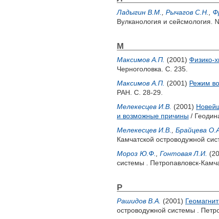
Ладыгин В.М.
,
Рычагов С.Н.
,
Ф
Вулканология и сейсмология. №
М
Максимов А.П.
(2001)
Физико-х
Черноголовка. С. 235.
Максимов А.П.
(2001)
Режим во
РАН. С. 28-29.
Мелекесцев И.В.
(2001)
Новейш
и возможные причины
/ Геодин
Мелекесцев И.В.
,
Брайцева О.А
Камчатской островодужной сис
Мороз Ю.Ф.
,
Гонтовая Л.И.
(2
системы . Петропавловск-Камча
Р
Рашидов В.А.
(2001)
Геомагнит
островодужной системы . Петр