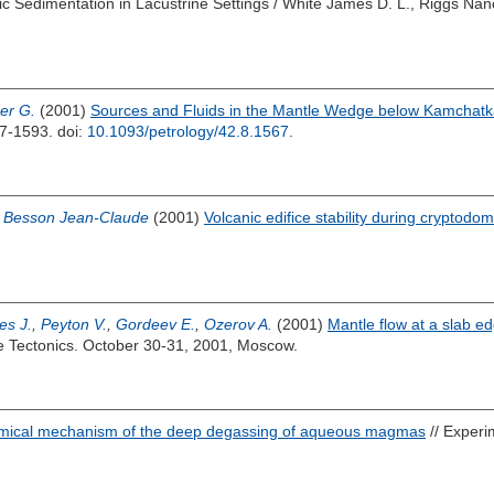
tic Sedimentation in Lacustrine Settings /
White James D. L.
,
Riggs Nan
er G.
(2001)
Sources and Fluids in the Mantle Wedge below Kamchatka
567-1593.
doi:
10.1093/petrology/42.8.1567
.
,
Besson Jean-Claude
(2001)
Volcanic edifice stability during cryptodom
es J.
,
Peyton V.
,
Gordeev E.
,
Ozerov A.
(2001)
Mantle flow at a slab e
te Tectonics. October 30-31, 2001, Moscow.
mical mechanism of the deep degassing of aqueous magmas
// Experi