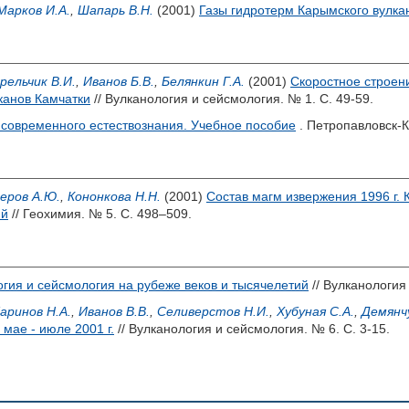
Марков И.А.
,
Шапарь В.Н.
(2001)
Газы гидротерм Карымского вулка
рельчик В.И.
,
Иванов Б.В.
,
Белянкин Г.А.
(2001)
Скоростное строен
канов Камчатки
// Вулканология и сейсмология. № 1. С. 49-59.
современного естествознания. Учебное пособие
. Петропавловск-К
еров А.Ю.
,
Кононкова Н.Н.
(2001)
Состав магм извержения 1996 г. 
ий
// Геохимия. № 5. С. 498–509.
гия и сейсмология на рубеже веков и тысячелетий
// Вулканология 
аринов Н.А.
,
Иванов В.В.
,
Селиверстов Н.И.
,
Хубуная С.А.
,
Демянч
мае - июле 2001 г.
// Вулканология и сейсмология. № 6. С. 3-15.