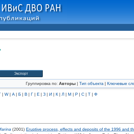
"
Группировка по:
Авторы
|
Тип объекта
|
Ключевые сл
T
|
W
|
А
|
Б
|
В
|
Г
|
Е
|
З
|
И
|
К
|
Л
|
М
|
Р
|
С
|
Т
|
Ф
Marina
(2001)
Eruptive process, effects and deposits of the 1996 and t