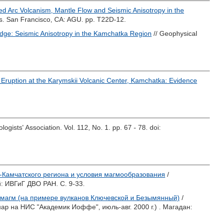
ied Arc Volcanism, Mantle Flow and Seismic Anisotropy in the
ts. San Francisco, CA: AGU. pp. T22D-12.
Edge: Seismic Anisotropy in the Kamchatka Region
// Geophysical
Eruption at the Karymskii Volcanic Center, Kamchatka: Evidence
logists' Association. Vol. 112, No. 1. pp. 67 - 78.
doi:
-Камчатского региона и условия магмообразования
/
: ИВГиГ ДВО РАН. С. 9-33.
магм (на примере вулканов Ключевской и Безымянный)
/
ар на НИС "Академик Иоффе", июль-авг. 2000 г.) . Магадан: