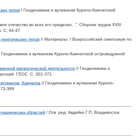
ских типов
/ Геодинамика и вулканизм Курило-Камчатской
свое отечество во всех его пределах...". Сборник трудов XVIII
 С. 44-47.
 генетических типов
// Материалы. I Всероссийский симпозиум по
/ Геодинамика и вулканизм Курило-Камчатской островодужной
еменной магматической деятельности
// Геодинамика и
тский: ГЕОС. С. 352-372.
вулканом, Камчатка
// Геодинамика и вулканизм Курило-
73-389.
улканических областей
/ Отв. ред.
Авдейко Г.П.
Владивосток: