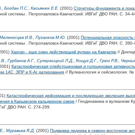
.
,
Богдан П.С.
,
Касьянюк Е.Е.
(2001)
Структуры фундамента и лока
ной системы . Петропавловск-Камчатский: ИВГиГ ДВО РАН. С. 34-4
Мелекесцев И.В.
,
Пузанков М.Ю.
(2001)
Потенциальная опасность 
ной системы . Петропавловск-Камчатский: ИВГиГ ДВО РАН. С. 390-
2001)
Хангар - еще один действующий вулкан на Камчатке
// Доклад
.В.
,
Гурбанов А.Г.
,
Сулержицкий Л.Д.
,
Кощуг Д.Г.
,
Грюн Р.В.
,
Черных
2001)
Катастрофическая плейстоценовая и голоценовая активность 
ым 14С, ЭПР и К-Ar датирования
// Вулканология и сейсмология. № 2
01)
Катастрофическая деформация и последующая эволюция высок
жения в Карымском кальдерном озере
/ Геодинамика и вулканизм К
ГиГ ДВО РАН. С. 274-299.
Е.
,
Муравьев Я.Д.
(2001)
Подвижка ледника в северо-восточном акти