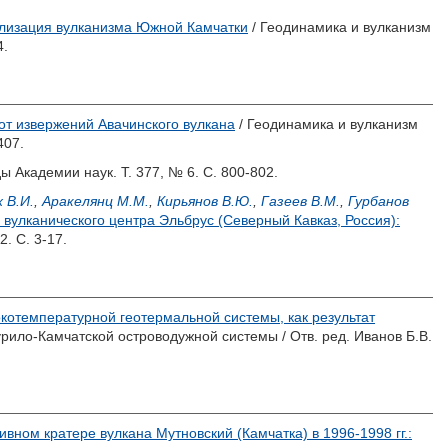
лизация вулканизма Южной Камчатки
/ Геодинамика и вулканизм
4.
от извержений Авачинского вулкана
/ Геодинамика и вулканизм
407.
ы Академии наук. Т. 377, № 6. С. 800-802.
 В.И.
,
Аракелянц М.М.
,
Кирьянов В.Ю.
,
Газеев В.М.
,
Гурбанов
вулканического центра Эльбрус (Северный Кавказ, Россия):
. С. 3-17.
отемпературной геотермальной системы, как результат
урило-Камчатской островодужной системы / Отв. ред.
Иванов Б.В.
вном кратере вулкана Мутновский (Камчатка) в 1996-1998 гг.: