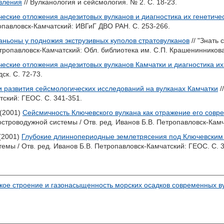
явления
// Вулканология и сейсмология. № 2. С. 18-23.
еские отложения андезитовых вулканов и диагностика их генетиче
опавловск-Камчатский: ИВГиГ ДВО РАН. С. 253-266.
аньоны у подножия экструзивных куполов стратовулканов
// "Знать 
ропавловск-Камчатский: Обл. библиотека им. С.П. Крашенинникова.
еские отложения андезитовых вулканов Камчатки и диагностика их
ск. С. 72-73.
и развития сейсмологических исследований на вулканах Камчатки
/
ский: ГЕОС. С. 341-351.
(2001)
Сейсмичность Ключевского вулкана как отражение его совр
островодужной системы / Отв. ред.
Иванов Б.В.
Петропавловск-Камча
(2001)
Глубокие длиннопериодные землетрясения под Ключевским 
емы / Отв. ред.
Иванов Б.В.
Петропавловск-Камчатский: ГЕОС. С. 3
кое строение и газонасыщенность морских осадков современных в