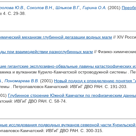
ролова Ю.В.
,
Соколов В.Н.
,
Шлыков В.Г.
,
Гирина О.А.
(2001)
Преобр
 4. С. 29-38.
имический механизм глубинной дегазации водных магм
// XIV Рос
ды при взаимодействии разноглубинных магм
// Физико-химически
ие гигантские эксплозивно-обвальные лавины катастрофических и
амика и вулканизм Курило-Камчатской островодужной системы . Пе
.
,
Пономарева В.В.
(2001)
Новый подход к определению понятия "
темы . Петропавловск-Камчатский: ИВГиГ ДВО РАН. С. 191-203.
001)
Глубинное строение Южной Камчатки по геофизическим данн
тский: ИВГиГ ДВО РАН. С. 58-74.
ные исследования подводных вулканов северной части Курильской
опавловск-Камчатский: ИВГиГ ДВО РАН. С. 300-315.