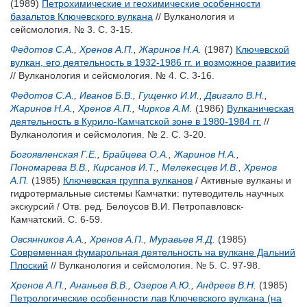
(1989)
Петрохимические и геохимические особенности
базальтов Ключевского вулкана
// Вулканология и
сейсмология. № 3. С. 3-15.
Федотов С.А.
,
Хренов А.П.
,
Жаринов Н.А.
(1987)
Ключевской
вулкан, его деятельность в 1932-1986 гг. и возможное развитие
// Вулканология и сейсмология. № 4. С. 3-16.
Федотов С.А.
,
Иванов Б.В.
,
Гущенко И.И.
,
Двигало В.Н.
,
Жаринов Н.А.
,
Хренов А.П.
,
Чирков А.М.
(1986)
Вулканическая
деятельность в Курило-Камчатской зоне в 1980-1984 гг.
//
Вулканология и сейсмология. № 2. С. 3-20.
Богоявленская Г.Е.
,
Брайцева О.А.
,
Жаринов Н.А.
,
Пономарева В.В.
,
Кирсанов И.Т.
,
Мелекесцев И.В.
,
Хренов
А.П.
(1985)
Ключевская группа вулканов
/ Активные вулканы и
гидротермальные системы Камчатки: путеводитель научных
экскурсий / Отв. ред.
Белоусов В.И.
Петропавловск-
Камчатский. С. 6-59.
Овсянников А.А.
,
Хренов А.П.
,
Муравьев Я.Д.
(1985)
Современная фумарольная деятельность на вулкане Дальний
Плоский
// Вулканология и сейсмология. № 5. С. 97-98.
Хренов А.П.
,
Ананьев В.В.
,
Озеров А.Ю.
,
Андреев В.Н.
(1985)
Петрологические особенности лав Ключевского вулкана (на