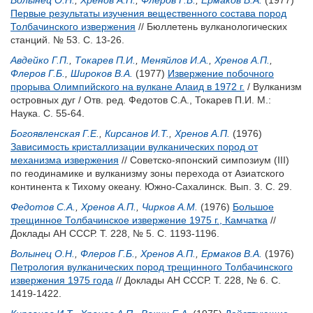
Волынец О.Н.
,
Хренов А.П.
,
Флеров Г.Б.
,
Ермаков В.А.
(1977)
Первые результаты изучения вещественного состава пород
Толбачинского извержения
// Бюллетень вулканологических
станций. № 53. С. 13-26.
Авдейко Г.П.
,
Токарев П.И.
,
Меняйлов И.А.
,
Хренов А.П.
,
Флеров Г.Б.
,
Широков В.А.
(1977)
Извержение побочного
прорыва Олимпийского на вулкане Алаид в 1972 г.
/ Вулканизм
островных дуг / Отв. ред.
Федотов С.А.
,
Токарев П.И.
М.:
Наука. С. 55-64.
Богоявленская Г.Е.
,
Кирсанов И.Т.
,
Хренов А.П.
(1976)
Зависимость кристаллизации вулканических пород от
механизма извержения
// Cоветско-японский симпозиум (III)
по геодинамике и вулканизму зоны перехода от Азиатского
континента к Тихому океану. Южно-Сахалинск. Вып. 3. С. 29.
Федотов С.А.
,
Хренов А.П.
,
Чирков А.М.
(1976)
Большое
трещинное Толбачинское извержение 1975 г., Камчатка
//
Доклады АН СССР. Т. 228, № 5. С. 1193-1196.
Волынец О.Н.
,
Флеров Г.Б.
,
Хренов А.П.
,
Ермаков В.А.
(1976)
Петрология вулканических пород трещинного Толбачинского
извержения 1975 года
// Доклады АН СССР. Т. 228, № 6. С.
1419-1422.