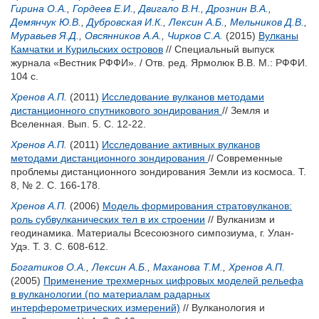
Гирина О.А.
,
Гордеев Е.И.
,
Двигало В.Н.
,
Дрознин В.А.
,
Демянчук Ю.В.
,
Дубровская И.К.
,
Лексин А.Б.
,
Мельников Д.В.
,
Муравьев Я.Д.
,
Овсянников А.А.
,
Чирков С.А.
(2015)
Вулканы
Камчатки и Курильских островов
// Специальный выпуск
журнала «Вестник РФФИ». / Отв. ред.
Ярмолюк В.В.
М.: РФФИ.
104 с.
Хренов А.П.
(2011)
Исследование вулканов методами
дистанционного спутникового зондирования
// Земля и
Вселенная. Вып. 5. С. 12-22.
Хренов А.П.
(2011)
Исследование активных вулканов
методами дистанционного зондирования
// Современные
проблемы дистанционного зондирования Земли из космоса. Т.
8, № 2. С. 166-178.
Хренов А.П.
(2006)
Модель формирования стратовулканов:
роль субвулканических тел в их строении
// Вулканизм и
геодинамика. Материалы Всесоюзного симпозиума, г. Улан-
Удэ. Т. 3. С. 608-612.
Богатиков О.А.
,
Лексин А.Б.
,
Маханова Т.М.
,
Хренов А.П.
(2005)
Применение трехмерных цифровых моделей рельефа
в вулканологии (по материалам радарных
интерферометрических измерений)
// Вулканология и