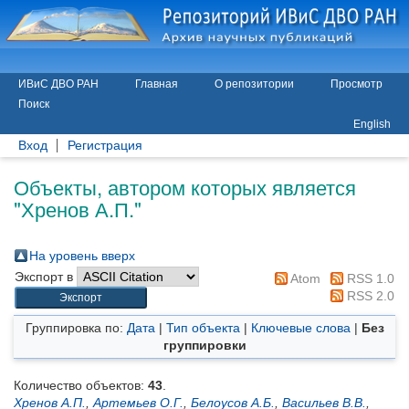
ИВиС ДВО РАН
Главная
О репозитории
Просмотр
Поиск
English
Вход
Регистрация
Объекты, автором которых является
"
Хренов А.П.
"
На уровень вверх
Экспорт в
Atom
RSS 1.0
RSS 2.0
Группировка по:
Дата
|
Тип объекта
|
Ключевые слова
|
Без
группировки
Количество объектов:
43
.
Хренов А.П.
,
Артемьев О.Г.
,
Белоусов А.Б.
,
Васильев В.В.
,