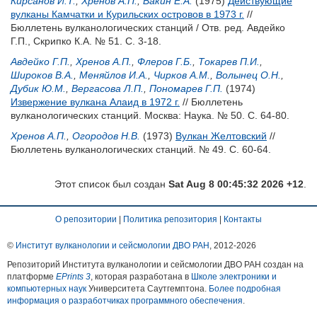
Кирсанов И.Т.
,
Хренов А.П.
,
Вакин Е.А.
(1975)
Действующие
вулканы Камчатки и Курильских островов в 1973 г.
//
Бюллетень вулканологических станций / Отв. ред.
Авдейко
Г.П.
,
Скрипко К.А.
№ 51. С. 3-18.
Авдейко Г.П.
,
Хренов А.П.
,
Флеров Г.Б.
,
Токарев П.И.
,
Широков В.А.
,
Меняйлов И.А.
,
Чирков А.М.
,
Волынец О.Н.
,
Дубик Ю.М.
,
Вергасова Л.П.
,
Пономарев Г.П.
(1974)
Извержение вулкана Алаид в 1972 г.
// Бюллетень
вулканологических станций. Москва: Наука. № 50. С. 64-80.
Хренов А.П.
,
Огородов Н.В.
(1973)
Вулкан Желтовский
//
Бюллетень вулканологических станций. № 49. С. 60-64.
Этот список был создан
Sat Aug 8 00:45:32 2026 +12
.
О репозитории
|
Политика репозитория
|
Контакты
©
Институт вулканологии и сейсмологии ДВО РАН
, 2012-
2026
Репозиторий Института вулканологии и сейсмологии ДВО РАН создан на
платформе
EPrints 3
, которая разработана в
Школе электроники и
компьютерных наук
Университета Саутгемптона.
Более подробная
информация о разработчиках программного обеспечения
.