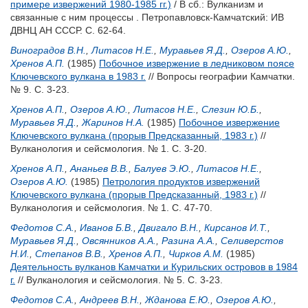
примере извержений 1980-1985 гг.)
/ В сб.: Вулканизм и
связанные с ним процессы . Петропавловск-Камчатский: ИВ
ДВНЦ АН СССР. С. 62-64.
Виноградов В.Н.
,
Литасов Н.Е.
,
Муравьев Я.Д.
,
Озеров А.Ю.
,
Хренов А.П.
(1985)
Побочное извержение в ледниковом поясе
Ключевского вулкана в 1983 г.
// Вопросы географии Камчатки.
№ 9. С. 3-23.
Хренов А.П.
,
Озеров А.Ю.
,
Литасов Н.Е.
,
Слезин Ю.Б.
,
Муравьев Я.Д.
,
Жаринов Н.А.
(1985)
Побочное извержение
Ключевского вулкана (прорыв Предсказанный, 1983 г.)
//
Вулканология и сейсмология. № 1. С. 3-20.
Хренов А.П.
,
Ананьев В.В.
,
Балуев Э.Ю.
,
Литасов Н.Е.
,
Озеров А.Ю.
(1985)
Петрология продуктов извержений
Ключевского вулкана (прорыв Предсказанный, 1983 г.)
//
Вулканология и сейсмология. № 1. С. 47-70.
Федотов С.А.
,
Иванов Б.В.
,
Двигало В.Н.
,
Кирсанов И.Т.
,
Муравьев Я.Д.
,
Овсянников А.А.
,
Разина А.А.
,
Селиверстов
Н.И.
,
Степанов В.В.
,
Хренов А.П.
,
Чирков А.М.
(1985)
Деятельность вулканов Камчатки и Курильских островов в 1984
г.
// Вулканология и сейсмология. № 5. С. 3-23.
Федотов С.А.
,
Андреев В.Н.
,
Жданова Е.Ю.
,
Озеров А.Ю.
,