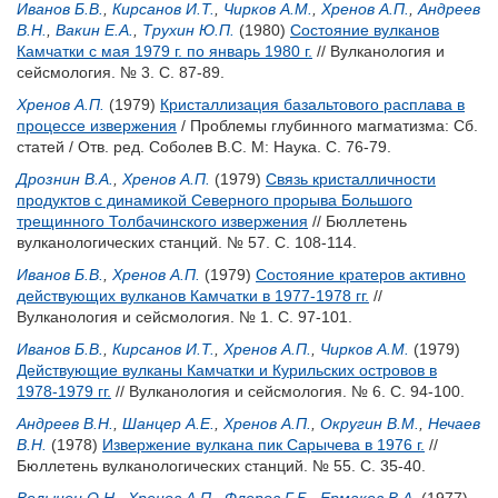
Иванов Б.В.
,
Кирсанов И.Т.
,
Чирков А.М.
,
Хренов А.П.
,
Андреев
В.Н.
,
Вакин Е.А.
,
Трухин Ю.П.
(1980)
Состояние вулканов
Камчатки с мая 1979 г. по январь 1980 г.
// Вулканология и
сейсмология. № 3. С. 87-89.
Хренов А.П.
(1979)
Кристаллизация базальтового расплава в
процессе извержения
/ Проблемы глубинного магматизма: Сб.
статей / Отв. ред.
Соболев В.С.
М: Наука. С. 76-79.
Дрознин В.А.
,
Хренов А.П.
(1979)
Связь кристалличности
продуктов с динамикой Северного прорыва Большого
трещинного Толбачинского извержения
// Бюллетень
вулканологических станций. № 57. С. 108-114.
Иванов Б.В.
,
Хренов А.П.
(1979)
Состояние кратеров активно
действующих вулканов Камчатки в 1977-1978 гг.
//
Вулканология и сейсмология. № 1. С. 97-101.
Иванов Б.В.
,
Кирсанов И.Т.
,
Хренов А.П.
,
Чирков А.М.
(1979)
Действующие вулканы Камчатки и Курильских островов в
1978-1979 гг.
// Вулканология и сейсмология. № 6. С. 94-100.
Андреев В.Н.
,
Шанцер А.Е.
,
Хренов А.П.
,
Округин В.М.
,
Нечаев
В.Н.
(1978)
Извержение вулкана пик Сарычева в 1976 г.
//
Бюллетень вулканологических станций. № 55. С. 35-40.