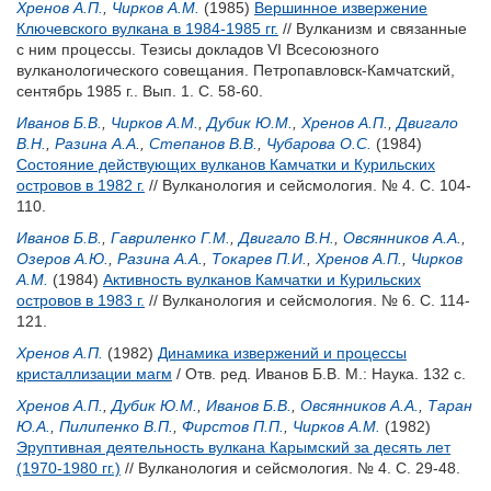
Хренов А.П.
,
Чирков А.М.
(1985)
Вершинное извержение
Ключевского вулкана в 1984-1985 гг.
// Вулканизм и связанные
с ним процессы. Тезисы докладов VI Всесоюзного
вулканологического совещания. Петропавловск-Камчатский,
сентябрь 1985 г.. Вып. 1. С. 58-60.
Иванов Б.В.
,
Чирков А.М.
,
Дубик Ю.М.
,
Хренов А.П.
,
Двигало
В.Н.
,
Разина А.А.
,
Степанов В.В.
,
Чубарова О.С.
(1984)
Состояние действующих вулканов Камчатки и Курильских
островов в 1982 г.
// Вулканология и сейсмология. № 4. С. 104-
110.
Иванов Б.В.
,
Гавриленко Г.М.
,
Двигало В.Н.
,
Овсянников А.А.
,
Озеров А.Ю.
,
Разина А.А.
,
Токарев П.И.
,
Хренов А.П.
,
Чирков
А.М.
(1984)
Активность вулканов Камчатки и Курильских
островов в 1983 г.
// Вулканология и сейсмология. № 6. С. 114-
121.
Хренов А.П.
(1982)
Динамика извержений и процессы
кристаллизации магм
/ Отв. ред.
Иванов Б.В.
М.: Наука. 132 с.
Хренов А.П.
,
Дубик Ю.М.
,
Иванов Б.В.
,
Овсянников А.А.
,
Таран
Ю.А.
,
Пилипенко В.П.
,
Фирстов П.П.
,
Чирков А.М.
(1982)
Эруптивная деятельность вулкана Карымский за десять лет
(1970-1980 гг.)
// Вулканология и сейсмология. № 4. С. 29-48.