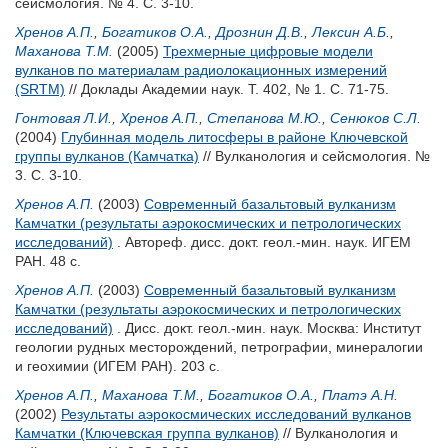
сейсмология. № 4. С. 3-10.
Хренов А.П.
,
Богатиков О.А.
,
Дрознин Д.В.
,
Лексин А.Б.
,
Маханова Т.М.
(2005)
Трехмерные цифровые модели
вулканов по материалам радиолокационных измерений
(SRTM)
// Доклады Академии наук. Т. 402, № 1. С. 71-75.
Гонтовая Л.И.
,
Хренов А.П.
,
Степанова М.Ю.
,
Сенюков С.Л.
(2004)
Глубинная модель литосферы в районе Ключевской
группы вулканов (Камчатка)
// Вулканология и сейсмология. №
3. С. 3-10.
Хренов А.П.
(2003)
Современный базальтовый вулканизм
Камчатки (результаты аэрокосмических и петрологических
исследований)
. Автореф. дисс. докт. геол.-мин. наук. ИГЕМ
РАН. 48 с.
Хренов А.П.
(2003)
Современный базальтовый вулканизм
Камчатки (результаты аэрокосмических и петрологических
исследований)
. Дисс. докт. геол.-мин. наук. Москва: Институт
геологии рудных месторождений, петрографии, минералогии
и геохимии (ИГЕМ РАН). 203 с.
Хренов А.П.
,
Маханова Т.М.
,
Богатиков О.А.
,
Платэ А.Н.
(2002)
Результаты аэрокосмических исследований вулканов
Камчатки (Ключевская группа вулканов)
// Вулканология и