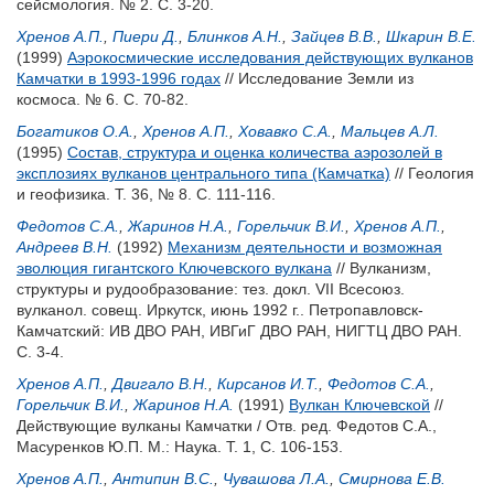
сейсмология. № 2. С. 3-20.
Хренов А.П.
,
Пиери Д.
,
Блинков А.Н.
,
Зайцев В.В.
,
Шкарин В.Е.
(1999)
Аэрокосмические исследования действующих вулканов
Камчатки в 1993-1996 годах
// Исследование Земли из
космоса. № 6. С. 70-82.
Богатиков О.А.
,
Хренов А.П.
,
Ховавко С.А.
,
Мальцев А.Л.
(1995)
Состав, структура и оценка количества аэрозолей в
эксплозиях вулканов центрального типа (Камчатка)
// Геология
и геофизика. Т. 36, № 8. С. 111-116.
Федотов С.А.
,
Жаринов Н.А.
,
Горельчик В.И.
,
Хренов А.П.
,
Андреев В.Н.
(1992)
Механизм деятельности и возможная
эволюция гигантского Ключевского вулкана
// Вулканизм,
структуры и рудообразование: тез. докл. VII Всесоюз.
вулканол. совещ. Иркутск, июнь 1992 г.. Петропавловск-
Камчатский: ИВ ДВО РАН, ИВГиГ ДВО РАН, НИГТЦ ДВО РАН.
С. 3-4.
Хренов А.П.
,
Двигало В.Н.
,
Кирсанов И.Т.
,
Федотов С.А.
,
Горельчик В.И.
,
Жаринов Н.А.
(1991)
Вулкан Ключевской
//
Действующие вулканы Камчатки / Отв. ред.
Федотов С.А.
,
Масуренков Ю.П.
М.: Наука. Т. 1, С. 106-153.
Хренов А.П.
,
Антипин В.С.
,
Чувашова Л.А.
,
Смирнова Е.В.