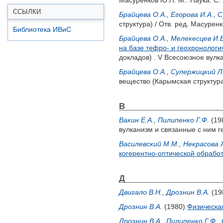
Масуренков Ю.П.
М.: Наука. С.
ССЫЛКИ
Брайцева О.А.
,
Егорова И.А.
,
С
структура) / Отв. ред.
Масуренк
Библиотека ИВиС
Брайцева О.А.
,
Мелекесцев И.В
на базе тефро- и геохронолог
докладов) . V Всесоюзное вулк
Брайцева О.А.
,
Сулержицкий Л
вещество (Карымская структура
В
Вакин Е.А.
,
Пилипенко Г.Ф.
(19
вулканизм и связанные с ним г
Василевский М.М.
,
Некрасова 
когерентно-оптической обрабо
Д
Двигало В.Н.
,
Дрознин В.А.
(19
Дрознин В.А.
(1980)
Физическа
Дрознин В.А.
,
Пилипенко Г.Ф.
,