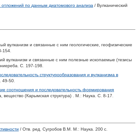
х отложений по данным диатомового анализа
/ Вулканический
ый вулканизм и связанные с ним геологические, геофизические
-154.
кий вулканизм и связанные с ним полезные ископаемые (тезисы
иереба. С. 197-198.
оследовательность структурообразования и вулканизма в
 49-50.
кие соотношения и последовательность формирования
 вещество (Карымская структура) . М.: Наука. С. 8-17.
ктивности
/ Отв. ред.
Сугробов В.М.
М.: Наука. 200 с.