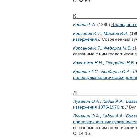
С. 58-59.
К
Карпов Г.А.
(1980)
В кальдере 
Кирсанов И.Т.
,
Марков И.А.
(19
извержения
// Современный вул
Кирсанов И.Т.
,
Федоров М.В.
(1
связанные с ним геологические
Кожемяка Н.Н.
,
Огородов Н.В.
Краевая Т.С.
,
Брайцева О.А.
,
Ш
палеовулканологических рекон
Л
Луканин О.А,
,
Кадик А.А.
,
Бигга
извержения 1975-1976 гг.
// Вул
Луканин О.А.
,
Кадик А.А.
,
Бигга
приповерхностных вулканическ
связанные с ним геологические
С. 14-15.