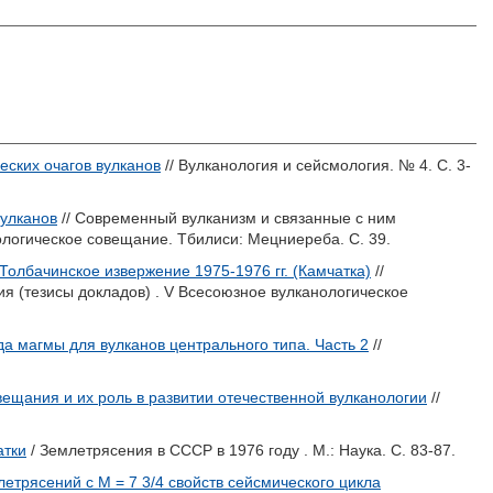
еских очагов вулканов
// Вулканология и сейсмология. № 4. С. 3-
вулканов
// Современный вулканизм и связанные с ним
ологическое совещание. Тбилиси: Мецниереба. С. 39.
олбачинское извержение 1975-1976 гг. (Камчатка)
//
я (тезисы докладов) . V Всесоюзное вулканологическое
а магмы для вулканов центрального типа. Часть 2
//
ещания и их роль в развитии отечественной вулканологии
//
атки
/ Землетрясения в СССР в 1976 году . М.: Наука. С. 83-87.
летрясений с М = 7 3/4 свойств сейсмического цикла