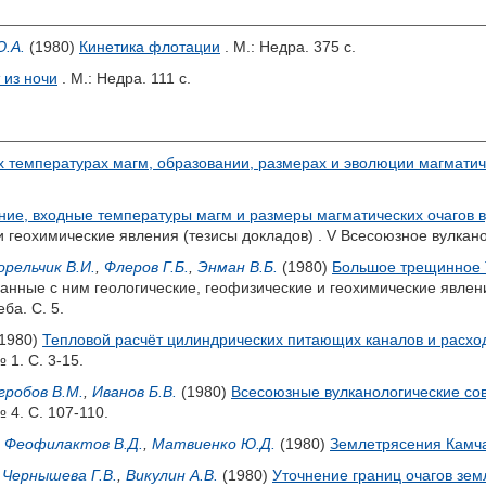
.А.
(1980)
Кинетика флотации
. М.: Недра. 375 с.
 из ночи
. М.: Недра. 111 с.
 температурах магм, образовании, размерах и эволюции магматич
ние, входные температуры магм и размеры магматических очагов 
и геохимические явления (тезисы докладов) . V Всесоюзное вулкан
орельчик В.И.
,
Флеров Г.Б.
,
Энман В.Б.
(1980)
Большое трещинное Т
нные с ним геологические, геофизические и геохимические явлени
ба. С. 5.
1980)
Тепловой расчёт цилиндрических питающих каналов и расход
 1. С. 3-15.
гробов В.М.
,
Иванов Б.В.
(1980)
Всесоюзные вулканологические сов
 4. С. 107-110.
,
Феофилактов В.Д.
,
Матвиенко Ю.Д.
(1980)
Землетрясения Камч
,
Чернышева Г.В.
,
Викулин А.В.
(1980)
Уточнение границ очагов зем