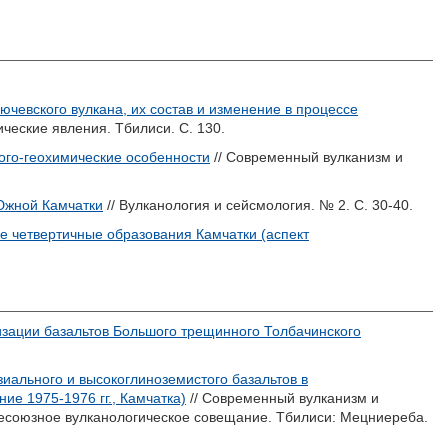
евского вулкана, их состав и изменение в процессе
ческие явления. Тбилиси. С. 130.
ого-геохимические особенности
// Современный вулканизм и
Южной Камчатки
// Вулканология и сейсмология. № 2. С. 30-40.
е четвертичные образования Камчатки (аспект
изации базальтов Большого трещинного Толбачинского
иального и высокоглиноземистого базальтов в
е 1975-1976 гг., Камчатка)
// Современный вулканизм и
Всесоюзное вулканологическое совещание. Тбилиси: Мецниереба.