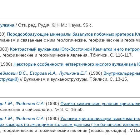
вулкана
/ Отв. ред.
Рудич К.Н.
М.: Наука. 96 с.
80)
Породообразующие минералы базальтов побочных кратеров Ключ
канизм и связанные с ним геологические, геофизические и геохими
980)
Контрастный вулканизм Юго-Восточной Камчатки и его петрол
, геофизические и геохимические явления. Тбилиси. С. 116-117.
(1980)
Некоторые особенности четвертичного кислого вулканизма 
еймович В.С.
,
Егорова И.А.
,
Лупикина Е.Г.
(1980)
Внутрикальдерны
струкций)
// Вулканизм и вулканоструктуры. Тбилиси. С. 13-15.
р Г.М.
,
Федотов С.А.
(1980)
Физико-химические условия кристалл
канология и сейсмология. № 3. С. 16-50.
р Г.М.
,
Федотов С.А.
(1980)
Условия кристаллизации высокомагнез
их камерах по экспериментальным данным (Толбачинское извержени
, геофизические и геохимические явления (тезисы докладов) . V 