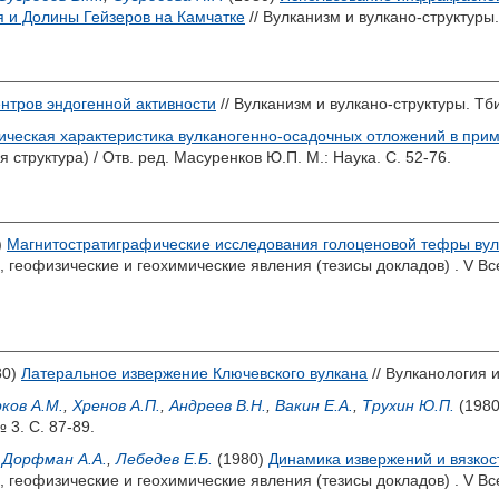
 и Долины Гейзеров на Камчатке
// Вулканизм и вулкано-структуры.
ентров эндогенной активности
// Вулканизм и вулкано-структуры. Тби
ическая характеристика вулканогенно-осадочных отложений в при
 структура) / Отв. ред.
Масуренков Ю.П.
М.: Наука. С. 52-76.
)
Магнитостратиграфические исследования голоценовой тефры вул
, геофизические и геохимические явления (тезисы докладов) . V 
80)
Латеральное извержение Ключевского вулкана
// Вулканология и
ков А.М.
,
Хренов А.П.
,
Андреев В.Н.
,
Вакин Е.А.
,
Трухин Ю.П.
(198
 3. С. 87-89.
,
Дорфман А.А.
,
Лебедев Е.Б.
(1980)
Динамика извержений и вязкос
, геофизические и геохимические явления (тезисы докладов) . V 