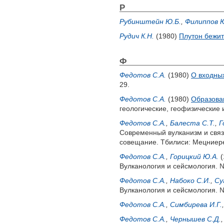
Р
Рубинштейн Ю.Б.
,
Филиппов Ю
Рудич К.Н.
(1980)
Плутон бежит
Ф
Федотов С.А.
(1980)
О входных
29.
Федотов С.А.
(1980)
Образова
геологические, геофизические 
Федотов С.А.
,
Балеста С.Т.
,
Г
Современный вулканизм и связа
совещание. Тбилиси: Мецниере
Федотов С.А.
,
Горицкий Ю.А.
(
Вулканология и сейсмология. №
Федотов С.А.
,
Набоко С.И.
,
Су
Вулканология и сейсмология. №
Федотов С.А.
,
Симбирева И.Г.
Федотов С.А.
,
Чернышев С.Д.