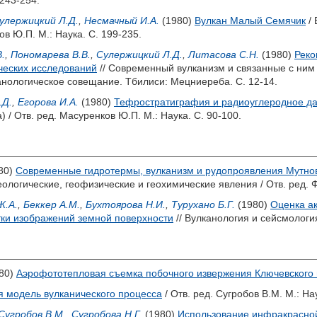
 243-254.
улержицкий Л.Д.
,
Несмачный И.А.
(1980)
Вулкан Малый Семячик
/ 
ов Ю.П.
М.: Наука. С. 199-235.
.
,
Пономарева В.В.
,
Сулержицкий Л.Д.
,
Литасова С.Н.
(1980)
Реко
ических исследований
// Современный вулканизм и связанные с ним 
анологическое совещание. Тбилиси: Мецниереба. С. 12-14.
.Д.
,
Егорова И.А.
(1980)
Тефростратиграфия и радиоуглеродное д
) / Отв. ред.
Масуренков Ю.П.
М.: Наука. С. 90-100.
80)
Современные гидротермы, вулканизм и рудопроявления Мутнов
еологические, геофизические и геохимические явления / Отв. ред.
Ф
Ж.А.
,
Беккер А.М.
,
Бухтоярова Н.И.
,
Турухано Б.Г.
(1980)
Оценка а
тки изображений земной поверхности
// Вулканология и сейсмология
80)
Аэрофототепловая съемка побочного извержения Ключевского 
я модель вулканического процесса
/ Отв. ред.
Сугробов В.М.
М.: Нау
Сугробов В.М.
,
Сугробова Н.Г.
(1980)
Использование инфракрасно