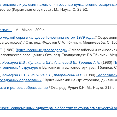
тельность и условия накопления озерных вулканогенно-осадочны
ество (Карымская структура) . М.: Наука. С. 23-52.
и жизнь
. М.: Мысль. 200 с.
е жидкой серы в кальдере Головнина летом 1979 года
// Современн
сы докладов) / Отв. ред.
Федотов С.А.
Тбилиси: Мецниереба. С. 153
Е.
(1980)
Вулканогенные углеводороды
// Мезозойский и кайнозойс
ологическое совещание / Отв. ред.
Твалчрелидзе Г.А
Тбилиси: Мецн
.
,
Кочегура В.В.
,
Лупикина Е.Г.
,
Ананьев В.В.
,
Трошин А.Н.
(1980)
П
ктонической структуре
// Вулканизм и вулканоструктуры. Тбилиси. С.
.
,
Кочегура В.В.
,
Лупикина Е.Г.
,
Флоренский И.В.
(1980)
Геологичес
-осадочных образований
/ Вулканический центр: строение, динамика,
изм и рельефообразование
/ Отв. ред.
Рудич К.Н.
М.: Наука. 212 с.
ность современных гидротерм в областях тектономагматической а