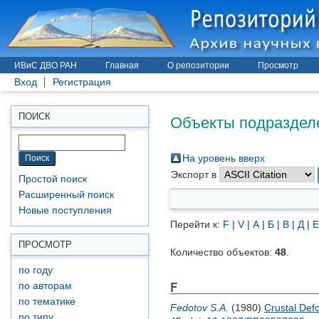
ИВиС ДВО РАН
Главная
О репозитории
Просмотр
Вход
Регистрация
Объекты подразделе
ПОИСК
На уровень вверх
Экспорт в
Простой поиск
Расширенный поиск
Новые поступления
Перейти к:
F
|
V
|
А
|
Б
|
В
|
Д
|
Е
ПРОСМОТР
Количество объектов:
48
.
по году
F
по авторам
по тематике
Fedotov S.A.
(1980)
Crustal Def
по типу