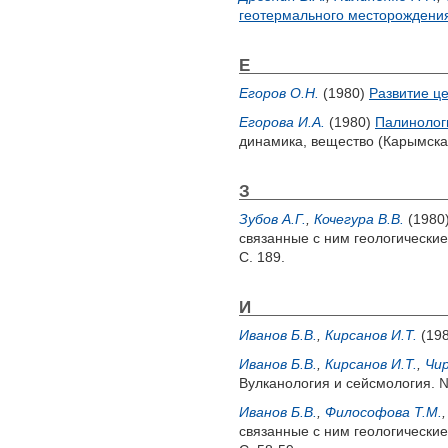
геотермального месторождения
Е
Егоров О.Н.
(1980)
Развитие ц
Егорова И.А.
(1980)
Палинолог
динамика, вещество (Карымская
З
Зубов А.Г.
,
Кочегура В.В.
(1980
связанные с ним геологические
С. 189.
И
Иванов Б.В.
,
Кирсанов И.Т.
(19
Иванов Б.В.
,
Кирсанов И.Т.
,
Чир
Вулканология и сейсмология. №
Иванов Б.В.
,
Философова Т.М.
связанные с ним геологические