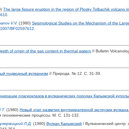
0)
The large fissure eruption in the region of Plosky Tolbachik volcan
7610
.
panov V.V.
(1980)
Seismological Studies on the Mechanism of the Large
.1007/BF02597612
.
epth of origin of the gas content in thermal waters
// Bulletin Volcanolo
ый подводный вулканизм
// Природа. № 12. С. 31-39.
енерации плагиоклазов в вулканических породах Карымской куполь
.Т.
(1980)
Новый этап развития внутрикратерной экструзии вулкан
и геохимические процессы. М. С. 131-132.
улержицкий Л.Д.
(1980)
Вулкан Карымский
/ Вулканический центр: 