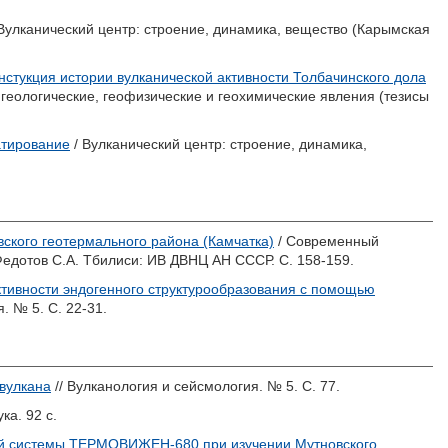
Вулканический центр: строение, динамика, вещество (Карымская
нстукция истории вулканической активности Толбачинского дола
геологические, геофизические и геохимические явления (тезисы
атирование
/ Вулканический центр: строение, динамика,
ского геотермального района (Камчатка)
/ Современный
едотов С.А.
Тбилиси: ИВ ДВНЦ АН СССР. С. 158-159.
ктивности эндогенного структурообразования с помощью
. № 5. С. 22-31.
вулкана
// Вулканология и сейсмология. № 5. С. 77.
ка. 92 с.
й системы ТЕРМОВИЖЕН-680 при изучении Мутновского