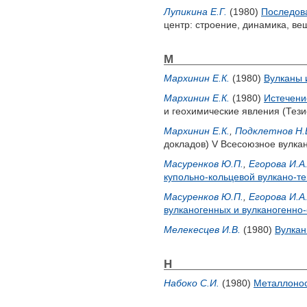
Лупикина Е.Г.
(1980)
Последова
центр: строение, динамика, вещ
М
Мархинин Е.К.
(1980)
Вулканы 
Мархинин Е.К.
(1980)
Истечени
и геохимические явления (Тези
Мархинин Е.К.
,
Подклетнов Н.
докладов) V Всесоюзное вулкан
Масуренков Ю.П.
,
Егорова И.А
купольно-кольцевой вулкано-те
Масуренков Ю.П.
,
Егорова И.А
вулканогенных и вулканогенно
Мелекесцев И.В.
(1980)
Вулкан
Н
Набоко С.И.
(1980)
Металлонос