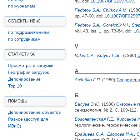
45.
doi:
10.1007/BF02597609
.
по журналам
Fedotov S.A.
,
Chirkov A.M.
(198
pp. 47-60.
doi:
10.1007/BF0259
ОБЪЕКТЫ ИВ
и
С
Fedotov S.A.
,
Gorelchik V.I.
,
Ste
Vol. 43, Iss. 1. pp. 73-84.
doi:
10
по подразделениям
по сотрудникам
V
СТАТИСТИКА
Vakin E.A.
,
Kutyev F.Sh.
(1980)
D
Просмотры и загрузки
А
География загрузок
Депонирование
Авдейко Г.П.
(1980)
Современн
Top 10
Б
ПОМОЩЬ
Балуев Э.Ю.
(1980)
Сквозные г
сейсмология. № 2. С. 109-112.
Депонирование объектов
Богоявленская Г.Е.
,
Кирсанов И
Разное (доступ для
геологические, геофизические 
ИВиС)
Брайцева О.А.
,
Егорова И.А.
,
С