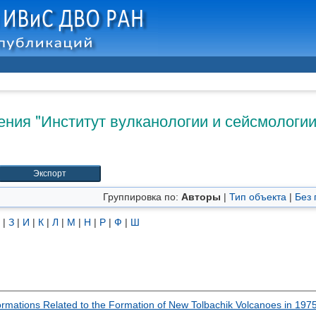
ния "Институт вулканологии и сейсмологии
Группировка по:
Авторы
|
Тип объекта
|
Без 
|
З
|
И
|
К
|
Л
|
М
|
Н
|
Р
|
Ф
|
Ш
ormations Related to the Formation of New Tolbachik Volcanoes in 19