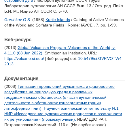
островной дуги
/ Молодой вулканизм СССР. Труды
Лаборатории вулканологии АН СССР. Вып. 13 / Отв. ред.
Пийп
Б.И.
М.: Изд-во АН СССР. С. 5-70.
Gorshkov G.S.
(1958)
Kurile Islands
/ Catalog of Active Volcanoes
of the World and Solfatara Fields . Rome: IAVCEI, 7. pp. 1-99.
Веб-ресурс
(2013)
Global Volcanism Program. Volcanoes of the World, v.
4.11.0 (08 Jun 2022).
Smithsonian Institution. URL:
https://volcano.si.edu/
[Веб-ресурс] doi:
10.5479/si.GVP.VOTW4-
2013
.
Документация
(2008)
Типизация проявлений вулканизма и факторов его
воздействия на природную среду в различных
геодинамических обстановках (в части вулканической
деятельности в обстановках конвергентных границ
литосферных плит). Научно-технический отчет по этапу №1
НИР «Исследование вулканических процессов и возможности
их регулирования» (промежуточный).
ИВиС ДВО РАН.
Петропавловск-Камчатский. 116 с. (Не опубликовано)