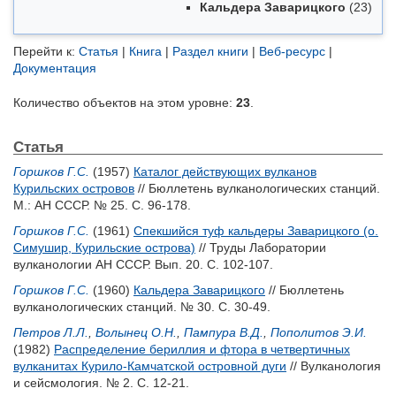
Кальдера Заварицкого
(23)
Перейти к:
Статья
|
Книга
|
Раздел книги
|
Веб-ресурс
|
Документация
Количество объектов на этом уровне:
23
.
Статья
Горшков Г.С.
(1957)
Каталог действующих вулканов
Курильских островов
// Бюллетень вулканологических станций.
М.: АН СССР. № 25. С. 96-178.
Горшков Г.С.
(1961)
Спекшийся туф кальдеры Заварицкого (о.
Симушир, Курильские острова)
// Труды Лаборатории
вулканологии АН СССР. Вып. 20. С. 102-107.
Горшков Г.С.
(1960)
Кальдера Заварицкого
// Бюллетень
вулканологических станций. № 30. С. 30-49.
Петров Л.Л.
,
Волынец О.Н.
,
Пампура В.Д.
,
Пополитов Э.И.
(1982)
Распределение бериллия и фтора в четвертичных
вулканитах Курило-Камчатской островной дуги
// Вулканология
и сейсмология. № 2. С. 12-21.