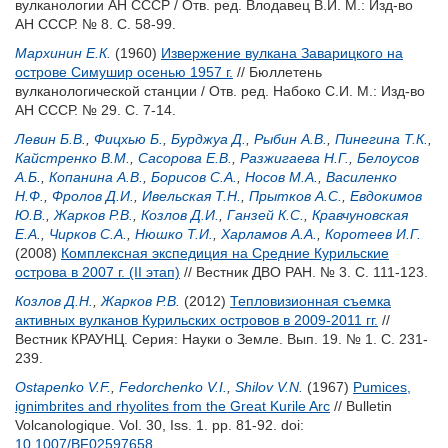
вулканологии АН СССР / Отв. ред.
Влодавец В.И.
М.: Изд-во
АН СССР. № 8. С. 58-99.
Мархинин Е.К.
(1960)
Извержение вулкана Заварицкого на
острове Симушир осенью 1957 г.
// Бюллетень
вулканологической станции / Отв. ред.
Набоко С.И.
М.: Изд-во
АН СССР. № 29. С. 7-14.
Левин Б.В.
,
Фицхью Б.
,
Бурджуа Д.
,
Рыбин А.В.
,
Пинегина Т.К.
,
Кайстренко В.М.
,
Сасорова Е.В.
,
Разжигаева Н.Г.
,
Белоусов
А.Б.
,
Копанина А.В.
,
Борисов С.А.
,
Носов М.А.
,
Василенко
Н.Ф.
,
Фролов Д.И.
,
Ивельская Т.Н.
,
Прытков А.С.
,
Евдокимов
Ю.В.
,
Жарков Р.В.
,
Козлов Д.И.
,
Ганзей К.С.
,
Кравчуновская
Е.А.
,
Чирков С.А.
,
Нюшко Т.И.
,
Харламов А.А.
,
Коротеев И.Г.
(2008)
Комплексная экспедиция на Средние Курильские
острова в 2007 г. (II этап)
// Вестник ДВО РАН. № 3. С. 111-123.
Козлов Д.Н.
,
Жарков Р.В.
(2012)
Тепловизионная съемка
активных вулканов Курильских островов в 2009-2011 гг.
//
Вестник КРАУНЦ. Серия: Науки о Земле. Вып. 19. № 1. С. 231-
239.
Ostapenko V.F.
,
Fedorchenko V.I.
,
Shilov V.N.
(1967)
Pumices,
ignimbrites and rhyolites from the Great Kurile Arc
// Bulletin
Volcanologique. Vol. 30, Iss. 1. pp. 81-92.
doi:
10.1007/BF02597658
.