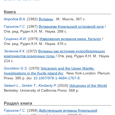
Книга
Апродов В.А.
(1982)
Вулканы
. М.: Мысль. 367 с.
Горшков Г.С.
(1967)
Вулканизм Курильской островной дуги
/
Отв. ред.
Рудич К.Н.
М.: Наука. 288 с.
Гущенко И.И.
(1979)
Извержения вулканов мира. Каталог
/
Отв. ред.
Рудич К.Н.
М.: Наука. 476 с.
Зеленов К.К.
(1972)
Вулканы как источник рудообразующих
компонентов осадочных толщ
/ Отв. ред.
Рудич К.Н.
М.: Наука.
214 с.
Gorshkov G.S.
(1970)
Volcanism and the Upper Mantle:
Investigations in the Kurile Island Arc
. New York-London: Plenum
Press. 385 p.
doi:
10.1007/978-1-4684-1767-8
.
Siebert L.
,
Simkin T.
,
Kimberly P.
(2010)
Volcanoes of the World
.
Berkeley: University of California Press. 568 p.
Раздел книги
Горшков Г.С.
(1958)
Действующие вулканы Курильской