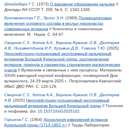
Штейнберг Г.С.
(1973)
О взрывном образовании кальдер
//
Доклады АН СССР. Т. 208, № 6. С. 1342-1345.
Богоявленская Г.Е.
,
Эрлих Э.Н.
(1969)
Полевошпатовые
включения основного состава в кислых пирокластах
современных вулканов
// Ксенолиты и гомеогенные
включения. М.: Наука. С. 64-67.
Смирнов С.З.
,
Котов А.А.
,
Бергаль-Кувикас О.В.
,
Дегтерев
А.В.
,
Низаметдинов И.Р.
,
Кузьмин Д.В.
,
Тимина Т.Ю.
(2025)
Неоплейстоцен-голоценовый эксплозивный кальдерный
вулканизм Большой Курильской гряды: распределение
вулканов, природа и параметры становления магматических
очагов
// Вулканизм и связанные с ним процессы. Материалы
XXVIII ежегодной научной конференции, посвященной Дню
вулканолога, 24-29 марта 2025 г.. Петропавловск-Камчатский:
ИВиС ДВО РАН. С. 126-129.
Смирнов С.З.
,
Котов А.А.
,
Бергаль-Кувикас О.В.
,
Дегтерев
А.В.
(2025)
Неоплейстоцен-голоценовый эксплозивный
кальдерный вулканизм Большой Курильской гряды
// Геология
и геофизика.
doi:
10.15372/GiG2025102
.
Горшков Г.С.
(1954)
Хронология извержений вулканов
Курильской гряды (1713-1952 гг.)
// Труды Лаборатории